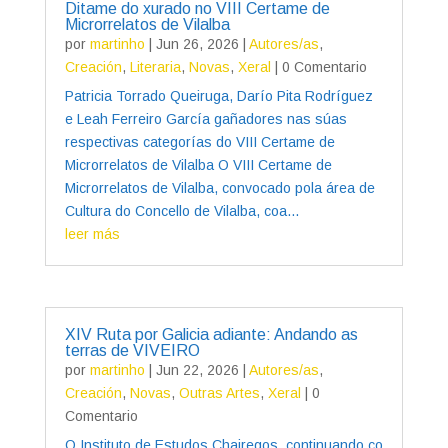
Ditame do xurado no VIII Certame de
Microrrelatos de Vilalba
por
martinho
|
Jun 26, 2026
|
Autores/as
,
Creación
,
Literaria
,
Novas
,
Xeral
| 0 Comentario
Patricia Torrado Queiruga, Darío Pita Rodríguez
e Leah Ferreiro García gañadores nas súas
respectivas categorías do VIII Certame de
Microrrelatos de Vilalba O VIII Certame de
Microrrelatos de Vilalba, convocado pola área de
Cultura do Concello de Vilalba, coa...
leer más
XIV Ruta por Galicia adiante: Andando as
terras de VIVEIRO
por
martinho
|
Jun 22, 2026
|
Autores/as
,
Creación
,
Novas
,
Outras Artes
,
Xeral
| 0
Comentario
O Instituto de Estudos Chairegos, continuando co