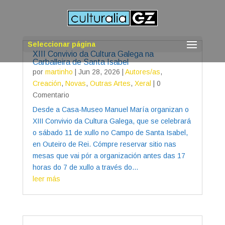
Seleccionar página
XIII Convivio da Cultura Galega na
Carballeira de Santa Isabel
por
martinho
|
Jun 28, 2026
|
Autores/as
,
Creación
,
Novas
,
Outras Artes
,
Xeral
| 0
Comentario
Desde a Casa-Museo Manuel María organizan o
XIII Convivio da Cultura Galega, que se celebrará
o sábado 11 de xullo no Campo de Santa Isabel,
en Outeiro de Rei. Cómpre reservar sitio nas
mesas que vai pór a organización antes das 17
horas do 7 de xullo a través do...
leer más