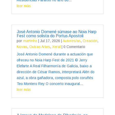
leer más
José Antonio Domené súmase ao Noia Harp
Fest como solista do Portus Apostoli
por
martinho
|
Jul 17, 2026
|
Autores/as
,
Creación
,
Novas
,
Outras Artes
,
Xeral
| 0 Comentario
José Antonio Domené durante a actuación que
ofreceu no Noia Harp Fest de 2021 © Jerry
Elefarte A Real Filharmonía de Galicia, baixo a
dirección de César Ramos, interpretará Alén do
azul, a obra gañadora, composta polo coruñés
Teo Montero Rey O concerto inaugural...
leer más