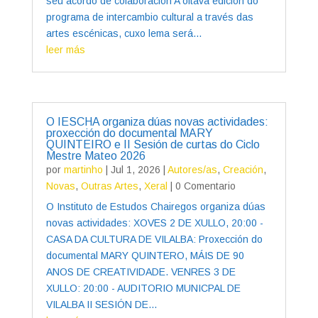
seu acordo de colaboración A oitava edición do
programa de intercambio cultural a través das
artes escénicas, cuxo lema será...
leer más
O IESCHA organiza dúas novas actividades:
proxección do documental MARY
QUINTEIRO e II Sesión de curtas do Ciclo
Mestre Mateo 2026
por
martinho
|
Jul 1, 2026
|
Autores/as
,
Creación
,
Novas
,
Outras Artes
,
Xeral
| 0 Comentario
O Instituto de Estudos Chairegos organiza dúas
novas actividades: XOVES 2 DE XULLO, 20:00 -
CASA DA CULTURA DE VILALBA: Proxección do
documental MARY QUINTERO, MÁIS DE 90
ANOS DE CREATIVIDADE. VENRES 3 DE
XULLO: 20:00 - AUDITORIO MUNICPAL DE
VILALBA II SESIÓN DE...