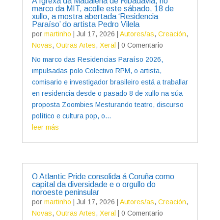
A Igrexa da Madalena de Ribadavia, no
marco da MIT, acolle este sábado, 18 de
xullo, a mostra abertada ‘Residencia
Paraíso’ do artista Pedro Vilela
por
martinho
|
Jul 17, 2026
|
Autores/as
,
Creación
,
Novas
,
Outras Artes
,
Xeral
| 0 Comentario
No marco das Residencias Paraíso 2026,
impulsadas polo Colectivo RPM, o artista,
comisario e investigador brasileiro está a traballar
en residencia desde o pasado 8 de xullo na súa
proposta Zoombies Mesturando teatro, discurso
político e cultura pop, o...
leer más
O Atlantic Pride consolida á Coruña como
capital da diversidade e o orgullo do
noroeste peninsular
por
martinho
|
Jul 17, 2026
|
Autores/as
,
Creación
,
Novas
,
Outras Artes
,
Xeral
| 0 Comentario