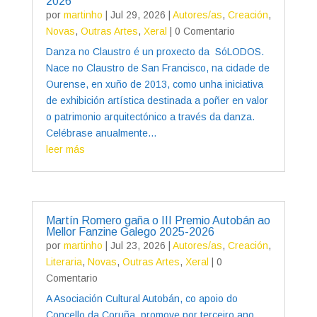
2026
por
martinho
|
Jul 29, 2026
|
Autores/as
,
Creación
,
Novas
,
Outras Artes
,
Xeral
| 0 Comentario
Danza no Claustro é un proxecto da SóLODOS.
Nace no Claustro de San Francisco, na cidade de
Ourense, en xuño de 2013, como unha iniciativa
de exhibición artística destinada a poñer en valor
o patrimonio arquitectónico a través da danza.
Celébrase anualmente...
leer más
Martín Romero gaña o III Premio Autobán ao
Mellor Fanzine Galego 2025-2026
por
martinho
|
Jul 23, 2026
|
Autores/as
,
Creación
,
Literaria
,
Novas
,
Outras Artes
,
Xeral
| 0
Comentario
A Asociación Cultural Autobán, co apoio do
Concello da Coruña, promove por terceiro ano