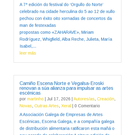
A 7ª edición do festival do ‘Orgullo do Norte’
celebrado na cidade herculina do 5 ao 12 de xullo
pechou con éxito oito xornadas de concertos da
man de festexadas
propostas como «ZAHARAVE», Miriam
Rodríguez, Whigfield, Alba Reche, Julieta, María
Isabel,...
leer más
Camiño Escena Norte e Vegalsa-Eroski
renovan a súa alianza para impulsar as artes
escénicas
por
martinho
|
Jul 17, 2026
|
Autores/as
,
Creación
,
Novas
,
Outras Artes
,
Xeral
| 0 Comentario
A Asociación Galega de Empresas de Artes
Escénicas, Escena Galega, e a compañía galega
de distribución alimentaria ratificaron esta mañá o