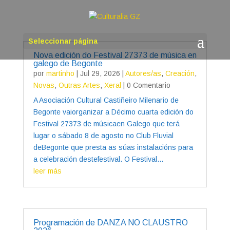
Seleccionar página
Nova edición do Festival 27373 de música en
galego de Begonte
por
martinho
|
Jul 29, 2026
|
Autores/as
,
Creación
,
Novas
,
Outras Artes
,
Xeral
| 0 Comentario
A Asociación Cultural Castiñeiro Milenario de
Begonte vaiorganizar a Décimo cuarta edición do
Festival 27373 de músicaen Galego que terá
lugar o sábado 8 de agosto no Club Fluvial
deBegonte que presta as súas instalacións para
a celebración destefestival. O Festival...
leer más
Programación de DANZA NO CLAUSTRO