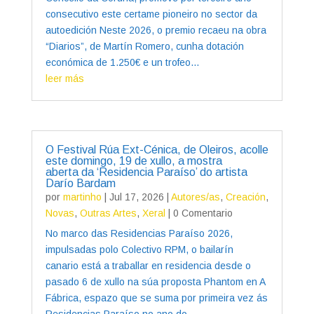
consecutivo este certame pioneiro no sector da
autoedición Neste 2026, o premio recaeu na obra
“Diarios”, de Martín Romero, cunha dotación
económica de 1.250€ e un trofeo...
leer más
O Festival Rúa Ext-Cénica, de Oleiros, acolle
este domingo, 19 de xullo, a mostra
aberta da ‘Residencia Paraíso’ do artista
Darío Bardam
por
martinho
|
Jul 17, 2026
|
Autores/as
,
Creación
,
Novas
,
Outras Artes
,
Xeral
| 0 Comentario
No marco das Residencias Paraíso 2026,
impulsadas polo Colectivo RPM, o bailarín
canario está a traballar en residencia desde o
pasado 6 de xullo na súa proposta Phantom en A
Fábrica, espazo que se suma por primeira vez ás
Residencias Paraíso no ano do...