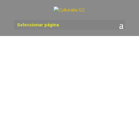
Seleccionar página
martinho
Desde a Casa-Museo Manuel María organizan o
XIII Convivio da Cultura Galega, que se celebrará
o sábado 11 de xullo no Campo de Santa Isabel,
en Outeiro de Rei. Cómpre reservar sitio nas
mesas que vai pór a organización antes das 17
horas do 7 de xullo a través do...