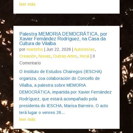
leer más
Palestra MEMORIA DEMOCRÁTICA, por
Xavier Fernández Rodríguez, na Casa da
Cultura de Vilalba
por
martinho
|
Jun 22, 2026
|
Autores/as
,
Creación
,
Novas
,
Outras Artes
,
Xeral
| 0
Comentario
O Instituto de Estudos Chairegos (IESCHA)
organiza, coa colaboración do Concello de
Vilalba, a palestra sobre MEMORIA
DEMOCRÁTICA, impartida por Xavier Fernández
Rodríguez, que estará acompañado pola
presidenta do IESCHA, Marisa Barreiro. O acto
terá lugar o venres 26...
leer más