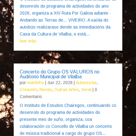
desenrolo do programa de actividades do ano
2026, organiza a XIV Ruta Por Galicia adiante -
Andando as Terras de… VIVEIRO. A saída do
autobús realizarase dende as inmediacións da
Casa da Cultura de Vilalba, e está...
leer más
Concerto do Grupo OS VALUROS no
Auditorio Municipal de Vilalba
por
martinho
|
Jun 22, 2026
|
Autores/as
,
Creación
,
Novas
,
Outras Artes
,
Xeral
| 0
Comentario
O Instituto de Estudos Chairegos, continuando co
desenrolo do programa de actividades do
presente mes de xuño, organiza, coa
colaboración co Concello de Vilalba un concerto
de música tradicional a cargo do grupo OS...