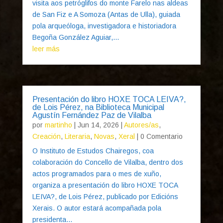
visita aos petróglifos do monte Farelo nas aldeas
de San Fiz e A Somoza (Antas de Ulla), guiada
pola arqueóloga, investigadora e historiadora
Begoña González Aguiar,...
leer más
Presentación do libro HOXE TOCA LEIVA?,
de Lois Pérez, na Biblioteca Municipal
Agustín Fernández Paz de Vilalba
por
martinho
|
Jun 14, 2026
|
Autores/as
,
Creación
,
Literaria
,
Novas
,
Xeral
| 0 Comentario
O Instituto de Estudos Chairegos, coa
colaboración do Concello de Vilalba, dentro dos
actos programados para o mes de xuño,
organiza a presentación do libro HOXE TOCA
LEIVA?, de Lois Pérez, publicado por Edicións
Xerais. O autor estará acompañada pola
presidenta...