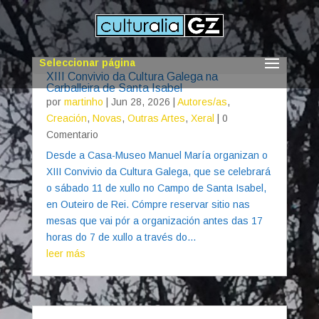
Seleccionar página
XIII Convivio da Cultura Galega na
Carballeira de Santa Isabel
por
martinho
|
Jun 28, 2026
|
Autores/as
,
Creación
,
Novas
,
Outras Artes
,
Xeral
| 0
Comentario
Desde a Casa-Museo Manuel María organizan o
XIII Convivio da Cultura Galega, que se celebrará
o sábado 11 de xullo no Campo de Santa Isabel,
en Outeiro de Rei. Cómpre reservar sitio nas
mesas que vai pór a organización antes das 17
horas do 7 de xullo a través do...
leer más