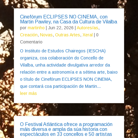
Cinefórum ECLIPSES NO CINEMA, con
Martin Pawley, na Casa da Cultura de Vilalba
por
martinho
|
Jun 22, 2026
|
Autores/as
,
Creación
,
Novas
,
Outras Artes
,
Xeral
| 0
Comentario
O Instituto de Estudos Chairegos (IESCHA)
organiza, coa colaboración do Concello de
Vilalba, unha actividade divulgativa arredor da
relación entre a astronomía e a sétima arte, baixo
o título de Cinefórum ECLIPSES NON CINEMA,
que contará coa participación de Martin...
leer más
O Festival Atlántica ofrece a programación
máis diversa e ampla da súa historia con
espectáculos en 33 concellos e 50 artistas