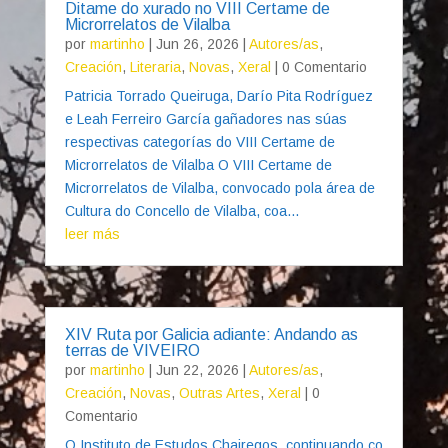
Ditame do xurado no VIII Certame de
Microrrelatos de Vilalba
por
martinho
|
Jun 26, 2026
|
Autores/as
,
Creación
,
Literaria
,
Novas
,
Xeral
| 0 Comentario
Patricia Torrado Queiruga, Darío Pita Rodríguez
e Leah Ferreiro García gañadores nas súas
respectivas categorías do VIII Certame de
Microrrelatos de Vilalba O VIII Certame de
Microrrelatos de Vilalba, convocado pola área de
Cultura do Concello de Vilalba, coa...
leer más
XIV Ruta por Galicia adiante: Andando as
terras de VIVEIRO
por
martinho
|
Jun 22, 2026
|
Autores/as
,
Creación
,
Novas
,
Outras Artes
,
Xeral
| 0
Comentario
O Instituto de Estudos Chairegos, continuando co