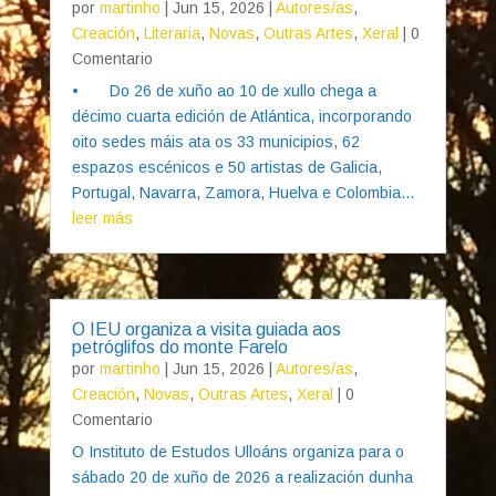
por
martinho
|
Jun 15, 2026
|
Autores/as
,
Creación
,
Literaria
,
Novas
,
Outras Artes
,
Xeral
| 0
Comentario
• Do 26 de xuño ao 10 de xullo chega a
décimo cuarta edición de Atlántica, incorporando
oito sedes máis ata os 33 municipios, 62
espazos escénicos e 50 artistas de Galicia,
Portugal, Navarra, Zamora, Huelva e Colombia...
leer más
O IEU organiza a visita guiada aos
petróglifos do monte Farelo
por
martinho
|
Jun 15, 2026
|
Autores/as
,
Creación
,
Novas
,
Outras Artes
,
Xeral
| 0
Comentario
O Instituto de Estudos Ulloáns organiza para o
sábado 20 de xuño de 2026 a realización dunha