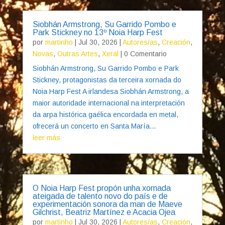
Siobhán Armstrong, Su Garrido Pombo e
Park Stickney no 13º Noia Harp Fest
por
martinho
|
Jul 30, 2026
|
Autores/as
,
Creación
,
Novas
,
Outras Artes
,
Xeral
| 0 Comentario
Siobhán Armstrong, Su Garrido Pombo e Park
Stickney, protagonistas da terceira xornada do
Noia Harp Fest A irlandesa Siobhán Armstrong, a
maior autoridade internacional na interpretación
da arpa histórica gaélica encordada en metal,
ofrecerá un concerto en Santa María...
leer más
O Noia Harp Fest propón unha xornada
ateigada de talento novo do país e de
experimentación sonora da man de Maeve
Gilchrist, Beatriz Martínez e Acacia Ojea
por
martinho
|
Jul 30, 2026
|
Autores/as
,
Creación
,