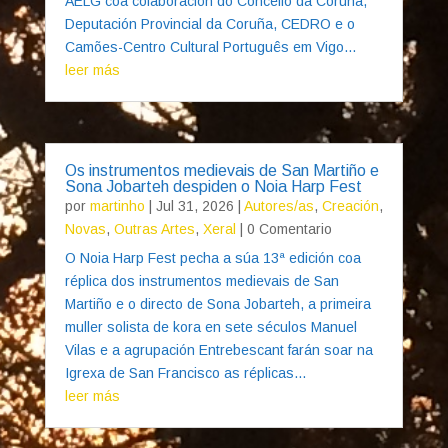
AELG coa colaboración do Concello da Coruña,
Deputación Provincial da Coruña, CEDRO e o
Camões-Centro Cultural Português em Vigo...
leer más
Os instrumentos medievais de San Martiño e
Sona Jobarteh despiden o Noia Harp Fest
por
martinho
|
Jul 31, 2026
|
Autores/as
,
Creación
,
Novas
,
Outras Artes
,
Xeral
| 0 Comentario
O Noia Harp Fest pecha a súa 13ª edición coa
réplica dos instrumentos medievais de San
Martiño e o directo de Sona Jobarteh, a primeira
muller solista de kora en sete séculos Manuel
Vilas e a agrupación Entrebescant farán soar na
Igrexa de San Francisco as réplicas...
leer más