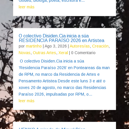
Goded, bióloga, poeta, escritora e...
leer más
O colectivo Disiden.Cia inicia a súa
RESIDENCIA PARAÍSO 2026 en Artistea
por
martinho
|
Ago 3, 2026
|
Autores/as
,
Creación
,
Novas
,
Outras Artes
,
Xeral
| 0 Comentario
O colectivo Disiden.Cia inicia a súa
‘Residencia Paraíso 2026’ en Ponteareas da man
de RPM, no marco da Residencia de Artes e
Pensamento Artistea Desde este luns 3 e até o
xoves 20 de agosto, no marco das Residencias
Paraíso 2026, impulsadas por RPM, o...
leer más