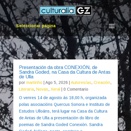
Seleccionar página
Presentación da obra CONEXIÓN, de
Sandra Goded, na Casa da Cultura de Antas
de Ulla
por
martinho
|
Ago 5, 2026
|
Autores/as
,
Creación
,
Literaria
,
Novas
,
Xeral
| 0 Comentario
O venres 14 de agosto ás 18,00 h, organizada
polas asociacións Quercus Sonora e Instituto de
Estudos Ulloáns, terá lugar na Casa da Cultura
de Antas de Ulla a presentación do libro de
poemas de Sandra Goded Conexión. Sandra