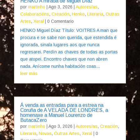
HENKO A mirada de Miguel Díaz
por
martinho
|
Ago 3, 2026
|
Autores/as
,
Colaboracións
,
Creación
,
Henko
,
Literaria
,
Outras
Artes
,
Xeral
| 0 Comentario
HENKO Miguel Díaz Título: VOITRES A man que
procura e se sabe non querida, que estendida é
ignorada, sinala lugares aos que nunca
regresarei. Perdín as chaves de todas as portas
que atopei. Encontro chaves que non abren
nada. Anícome nunha habitación coas...
leer más
Á venda as entradas para a estrea na
Coruña de A VELADA DE LONDRES, a
homenaxe a Manuel Lourenzo de
ButacaZero
por
martinho
|
Ago 3, 2026
|
Autores/as
,
Creación
,
Literaria
,
Novas
,
Outras Artes
,
Xeral
| 0