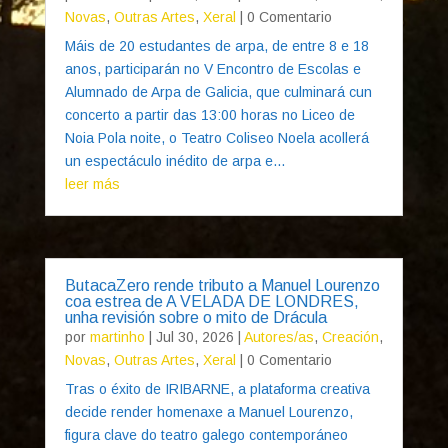
Novas
,
Outras Artes
,
Xeral
| 0 Comentario
Máis de 20 estudantes de arpa, de entre 8 e 18
anos, participarán no V Encontro de Escolas e
Alumnado de Arpa de Galicia, que culminará cun
concerto a partir das 13:00 horas no Liceo de
Noia Pola noite, o Teatro Coliseo Noela acollerá
un espectáculo inédito de arpa e...
leer más
ButacaZero rende tributo a Manuel Lourenzo
coa estrea de A VELADA DE LONDRES,
unha revisión sobre o mito de Drácula
por
martinho
|
Jul 30, 2026
|
Autores/as
,
Creación
,
Novas
,
Outras Artes
,
Xeral
| 0 Comentario
Tras o éxito de IRIBARNE, a plataforma creativa
decide render homenaxe a Manuel Lourenzo,
figura clave do teatro galego contemporáneo