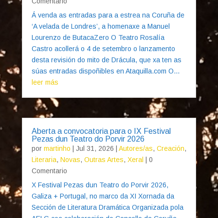
Comentario
Á venda as entradas para a estrea na Coruña de
‘A velada de Londres’, a homenaxe a Manuel
Lourenzo de ButacaZero O Teatro Rosalía
Castro acollerá o 4 de setembro o lanzamento
desta revisión do mito de Drácula, que xa ten as
súas entradas dispoñibles en Ataquilla.com O...
leer más
Aberta a convocatoria para o IX Festival
Pezas dun Teatro do Porvir 2026
por
martinho
|
Jul 31, 2026
|
Autores/as
,
Creación
,
Literaria
,
Novas
,
Outras Artes
,
Xeral
| 0
Comentario
X Festival Pezas dun Teatro do Porvir 2026,
Galiza + Portugal, no marco da XI Xornada da
Sección de Literatura Dramática Organizada pola