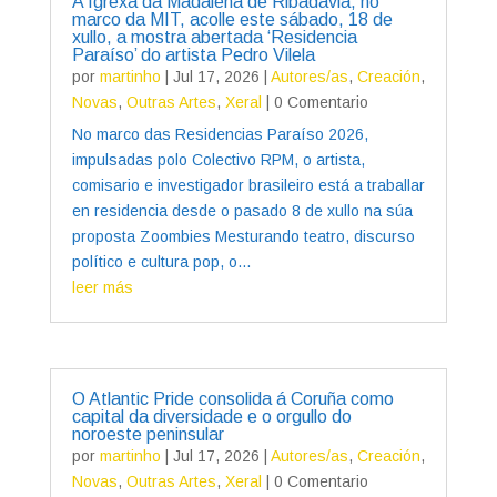
A Igrexa da Madalena de Ribadavia, no
marco da MIT, acolle este sábado, 18 de
xullo, a mostra abertada ‘Residencia
Paraíso’ do artista Pedro Vilela
por
martinho
|
Jul 17, 2026
|
Autores/as
,
Creación
,
Novas
,
Outras Artes
,
Xeral
| 0 Comentario
No marco das Residencias Paraíso 2026,
impulsadas polo Colectivo RPM, o artista,
comisario e investigador brasileiro está a traballar
en residencia desde o pasado 8 de xullo na súa
proposta Zoombies Mesturando teatro, discurso
político e cultura pop, o...
leer más
O Atlantic Pride consolida á Coruña como
capital da diversidade e o orgullo do
noroeste peninsular
por
martinho
|
Jul 17, 2026
|
Autores/as
,
Creación
,
Novas
,
Outras Artes
,
Xeral
| 0 Comentario