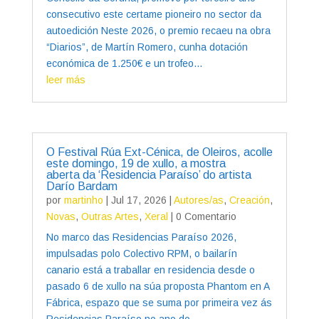
consecutivo este certame pioneiro no sector da
autoedición Neste 2026, o premio recaeu na obra
“Diarios”, de Martín Romero, cunha dotación
económica de 1.250€ e un trofeo...
leer más
O Festival Rúa Ext-Cénica, de Oleiros, acolle
este domingo, 19 de xullo, a mostra
aberta da ‘Residencia Paraíso’ do artista
Darío Bardam
por
martinho
|
Jul 17, 2026
|
Autores/as
,
Creación
,
Novas
,
Outras Artes
,
Xeral
| 0 Comentario
No marco das Residencias Paraíso 2026,
impulsadas polo Colectivo RPM, o bailarín
canario está a traballar en residencia desde o
pasado 6 de xullo na súa proposta Phantom en A
Fábrica, espazo que se suma por primeira vez ás
Residencias Paraíso no ano do...