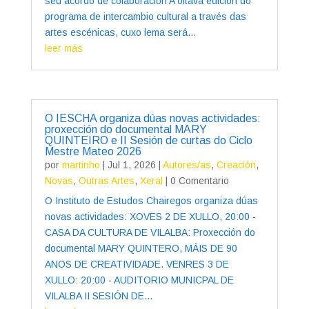
seu acordo de colaboración A oitava edición do
programa de intercambio cultural a través das
artes escénicas, cuxo lema será...
leer más
O IESCHA organiza dúas novas actividades:
proxección do documental MARY
QUINTEIRO e II Sesión de curtas do Ciclo
Mestre Mateo 2026
por
martinho
|
Jul 1, 2026
|
Autores/as
,
Creación
,
Novas
,
Outras Artes
,
Xeral
| 0 Comentario
O Instituto de Estudos Chairegos organiza dúas
novas actividades: XOVES 2 DE XULLO, 20:00 -
CASA DA CULTURA DE VILALBA: Proxección do
documental MARY QUINTERO, MÁIS DE 90
ANOS DE CREATIVIDADE. VENRES 3 DE
XULLO: 20:00 - AUDITORIO MUNICPAL DE
VILALBA II SESIÓN DE...