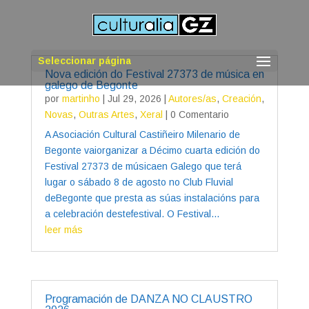
Seleccionar página
Nova edición do Festival 27373 de música en
galego de Begonte
por
martinho
|
Jul 29, 2026
|
Autores/as
,
Creación
,
Novas
,
Outras Artes
,
Xeral
| 0 Comentario
A Asociación Cultural Castiñeiro Milenario de
Begonte vaiorganizar a Décimo cuarta edición do
Festival 27373 de músicaen Galego que terá
lugar o sábado 8 de agosto no Club Fluvial
deBegonte que presta as súas instalacións para
a celebración destefestival. O Festival...
leer más
Programación de DANZA NO CLAUSTRO