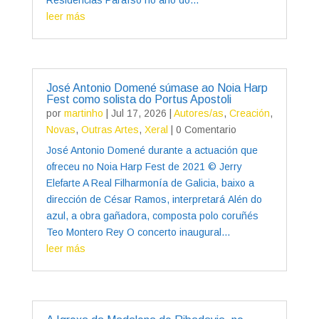
leer más
José Antonio Domené súmase ao Noia Harp
Fest como solista do Portus Apostoli
por
martinho
|
Jul 17, 2026
|
Autores/as
,
Creación
,
Novas
,
Outras Artes
,
Xeral
| 0 Comentario
José Antonio Domené durante a actuación que
ofreceu no Noia Harp Fest de 2021 © Jerry
Elefarte A Real Filharmonía de Galicia, baixo a
dirección de César Ramos, interpretará Alén do
azul, a obra gañadora, composta polo coruñés
Teo Montero Rey O concerto inaugural...
leer más