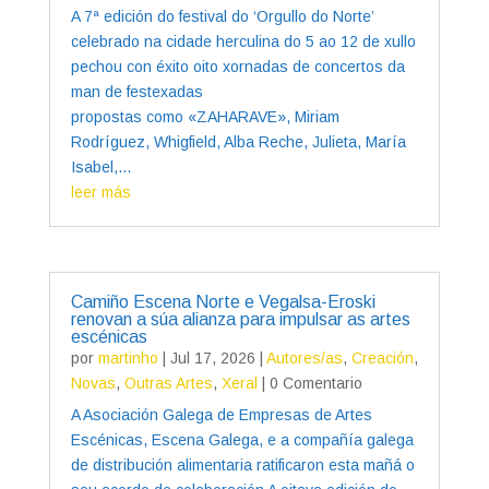
A 7ª edición do festival do ‘Orgullo do Norte’
celebrado na cidade herculina do 5 ao 12 de xullo
pechou con éxito oito xornadas de concertos da
man de festexadas
propostas como «ZAHARAVE», Miriam
Rodríguez, Whigfield, Alba Reche, Julieta, María
Isabel,...
leer más
Camiño Escena Norte e Vegalsa-Eroski
renovan a súa alianza para impulsar as artes
escénicas
por
martinho
|
Jul 17, 2026
|
Autores/as
,
Creación
,
Novas
,
Outras Artes
,
Xeral
| 0 Comentario
A Asociación Galega de Empresas de Artes
Escénicas, Escena Galega, e a compañía galega
de distribución alimentaria ratificaron esta mañá o