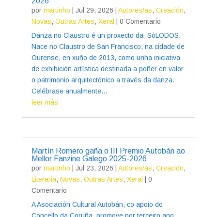
2026
por
martinho
|
Jul 29, 2026
|
Autores/as
,
Creación
,
Novas
,
Outras Artes
,
Xeral
| 0 Comentario
Danza no Claustro é un proxecto da SóLODOS.
Nace no Claustro de San Francisco, na cidade de
Ourense, en xuño de 2013, como unha iniciativa
de exhibición artística destinada a poñer en valor
o patrimonio arquitectónico a través da danza.
Celébrase anualmente...
leer más
Martín Romero gaña o III Premio Autobán ao
Mellor Fanzine Galego 2025-2026
por
martinho
|
Jul 23, 2026
|
Autores/as
,
Creación
,
Literaria
,
Novas
,
Outras Artes
,
Xeral
| 0
Comentario
A Asociación Cultural Autobán, co apoio do
Concello da Coruña, promove por terceiro ano