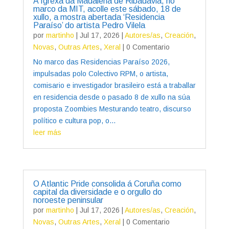
A Igrexa da Madalena de Ribadavia, no
marco da MIT, acolle este sábado, 18 de
xullo, a mostra abertada ‘Residencia
Paraíso’ do artista Pedro Vilela
por
martinho
|
Jul 17, 2026
|
Autores/as
,
Creación
,
Novas
,
Outras Artes
,
Xeral
| 0 Comentario
No marco das Residencias Paraíso 2026,
impulsadas polo Colectivo RPM, o artista,
comisario e investigador brasileiro está a traballar
en residencia desde o pasado 8 de xullo na súa
proposta Zoombies Mesturando teatro, discurso
político e cultura pop, o...
leer más
O Atlantic Pride consolida á Coruña como
capital da diversidade e o orgullo do
noroeste peninsular
por
martinho
|
Jul 17, 2026
|
Autores/as
,
Creación
,
Novas
,
Outras Artes
,
Xeral
| 0 Comentario