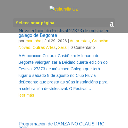
Seleccionar página
Nova edición do Festival 27373 de música en
galego de Begonte
por
martinho
|
Jul 29, 2026
|
Autores/as
,
Creación
,
Novas
,
Outras Artes
,
Xeral
| 0 Comentario
A Asociación Cultural Castiñeiro Milenario de
Begonte vaiorganizar a Décimo cuarta edición do
Festival 27373 de músicaen Galego que terá
lugar o sábado 8 de agosto no Club Fluvial
deBegonte que presta as súas instalacións para
a celebración destefestival. O Festival...
leer más
Programación de DANZA NO CLAUSTRO