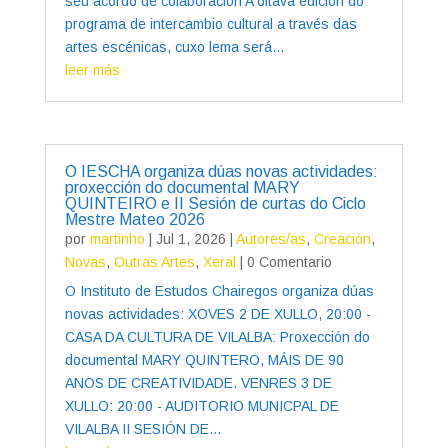
seu acordo de colaboración A oitava edición do
programa de intercambio cultural a través das
artes escénicas, cuxo lema será...
leer más
O IESCHA organiza dúas novas actividades:
proxección do documental MARY
QUINTEIRO e II Sesión de curtas do Ciclo
Mestre Mateo 2026
por
martinho
|
Jul 1, 2026
|
Autores/as
,
Creación
,
Novas
,
Outras Artes
,
Xeral
| 0 Comentario
O Instituto de Estudos Chairegos organiza dúas
novas actividades: XOVES 2 DE XULLO, 20:00 -
CASA DA CULTURA DE VILALBA: Proxección do
documental MARY QUINTERO, MÁIS DE 90
ANOS DE CREATIVIDADE. VENRES 3 DE
XULLO: 20:00 - AUDITORIO MUNICPAL DE
VILALBA II SESIÓN DE...