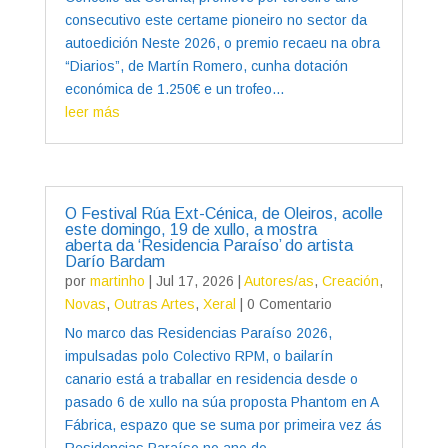
consecutivo este certame pioneiro no sector da
autoedición Neste 2026, o premio recaeu na obra
“Diarios”, de Martín Romero, cunha dotación
económica de 1.250€ e un trofeo...
leer más
O Festival Rúa Ext-Cénica, de Oleiros, acolle
este domingo, 19 de xullo, a mostra
aberta da ‘Residencia Paraíso’ do artista
Darío Bardam
por
martinho
|
Jul 17, 2026
|
Autores/as
,
Creación
,
Novas
,
Outras Artes
,
Xeral
| 0 Comentario
No marco das Residencias Paraíso 2026,
impulsadas polo Colectivo RPM, o bailarín
canario está a traballar en residencia desde o
pasado 6 de xullo na súa proposta Phantom en A
Fábrica, espazo que se suma por primeira vez ás
Residencias Paraíso no ano do...