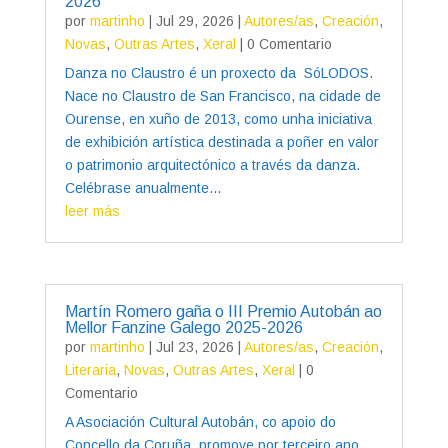
2026
por
martinho
|
Jul 29, 2026
|
Autores/as
,
Creación
,
Novas
,
Outras Artes
,
Xeral
| 0 Comentario
Danza no Claustro é un proxecto da SóLODOS.
Nace no Claustro de San Francisco, na cidade de
Ourense, en xuño de 2013, como unha iniciativa
de exhibición artística destinada a poñer en valor
o patrimonio arquitectónico a través da danza.
Celébrase anualmente...
leer más
Martín Romero gaña o III Premio Autobán ao
Mellor Fanzine Galego 2025-2026
por
martinho
|
Jul 23, 2026
|
Autores/as
,
Creación
,
Literaria
,
Novas
,
Outras Artes
,
Xeral
| 0
Comentario
A Asociación Cultural Autobán, co apoio do
Concello da Coruña, promove por terceiro ano