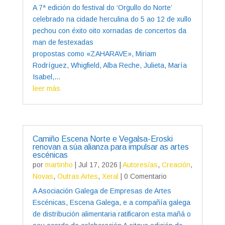
A 7ª edición do festival do ‘Orgullo do Norte’
celebrado na cidade herculina do 5 ao 12 de xullo
pechou con éxito oito xornadas de concertos da
man de festexadas
propostas como «ZAHARAVE», Miriam
Rodríguez, Whigfield, Alba Reche, Julieta, María
Isabel,...
leer más
Camiño Escena Norte e Vegalsa-Eroski
renovan a súa alianza para impulsar as artes
escénicas
por
martinho
|
Jul 17, 2026
|
Autores/as
,
Creación
,
Novas
,
Outras Artes
,
Xeral
| 0 Comentario
A Asociación Galega de Empresas de Artes
Escénicas, Escena Galega, e a compañía galega
de distribución alimentaria ratificaron esta mañá o