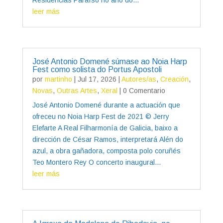
leer más
José Antonio Domené súmase ao Noia Harp
Fest como solista do Portus Apostoli
por
martinho
|
Jul 17, 2026
|
Autores/as
,
Creación
,
Novas
,
Outras Artes
,
Xeral
| 0 Comentario
José Antonio Domené durante a actuación que
ofreceu no Noia Harp Fest de 2021 © Jerry
Elefarte A Real Filharmonía de Galicia, baixo a
dirección de César Ramos, interpretará Alén do
azul, a obra gañadora, composta polo coruñés
Teo Montero Rey O concerto inaugural...
leer más