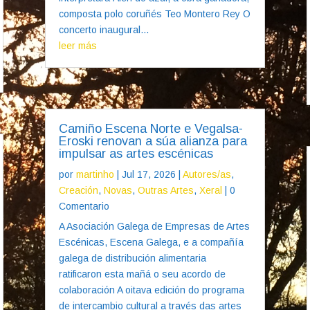
composta polo coruñés Teo Montero Rey O
concerto inaugural...
leer más
Camiño Escena Norte e Vegalsa-
Eroski renovan a súa alianza para
impulsar as artes escénicas
por
martinho
|
Jul 17, 2026
|
Autores/as
,
Creación
,
Novas
,
Outras Artes
,
Xeral
| 0
Comentario
A Asociación Galega de Empresas de Artes
Escénicas, Escena Galega, e a compañía
galega de distribución alimentaria
ratificaron esta mañá o seu acordo de
colaboración A oitava edición do programa
de intercambio cultural a través das artes