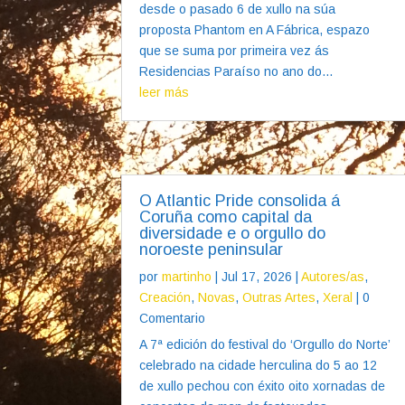
desde o pasado 6 de xullo na súa
proposta Phantom en A Fábrica, espazo
que se suma por primeira vez ás
Residencias Paraíso no ano do...
leer más
O Atlantic Pride consolida á
Coruña como capital da
diversidade e o orgullo do
noroeste peninsular
por
martinho
|
Jul 17, 2026
|
Autores/as
,
Creación
,
Novas
,
Outras Artes
,
Xeral
| 0
Comentario
A 7ª edición do festival do ‘Orgullo do Norte’
celebrado na cidade herculina do 5 ao 12
de xullo pechou con éxito oito xornadas de