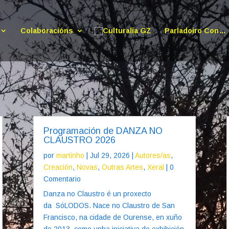
Colaboracións
Parladoiro Con…
Programación de DANZA NO
CLAUSTRO 2026
por
martinho
|
Jul 29, 2026
|
Autores/as
,
Creación
,
Novas
,
Outras Artes
,
Xeral
| 0
Comentario
Danza no Claustro é un proxecto
da SóLODOS. Nace no Claustro de San
Francisco, na cidade de Ourense, en xuño
de 2013, como unha iniciativa de exhibición