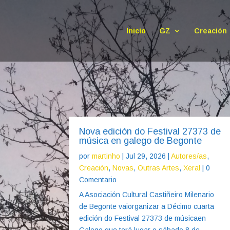
Inicio
GZ
Creación
Nova edición do Festival 27373 de
música en galego de Begonte
por
martinho
|
Jul 29, 2026
|
Autores/as
,
Creación
,
Novas
,
Outras Artes
,
Xeral
| 0
Comentario
A Asociación Cultural Castiñeiro Milenario
de Begonte vaiorganizar a Décimo cuarta
edición do Festival 27373 de músicaen
Galego que terá lugar o sábado 8 de