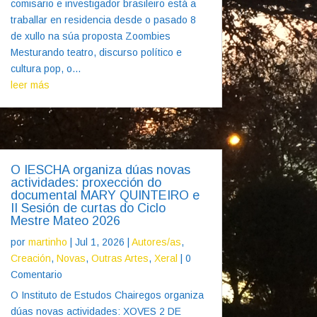
comisario e investigador brasileiro está a
traballar en residencia desde o pasado 8
de xullo na súa proposta Zoombies
Mesturando teatro, discurso político e
cultura pop, o...
leer más
O IESCHA organiza dúas novas
actividades: proxección do
documental MARY QUINTEIRO e
II Sesión de curtas do Ciclo
Mestre Mateo 2026
por
martinho
|
Jul 1, 2026
|
Autores/as
,
Creación
,
Novas
,
Outras Artes
,
Xeral
| 0
Comentario
O Instituto de Estudos Chairegos organiza
dúas novas actividades: XOVES 2 DE