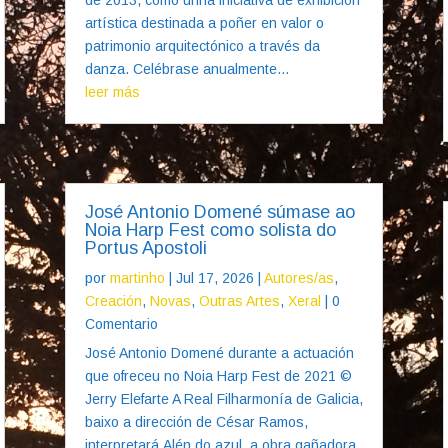
artística destinada a poñer en valor o
patrimonio arquitectónico a través da
danza. Celébrase anualmente...
leer más
José Antonio Domené súmase ao
Noia Harp Fest como solista do
Portus Apostoli
por
martinho
|
Jul 17, 2026
|
Autores/as
,
Creación
,
Novas
,
Outras Artes
,
Xeral
| 0
Comentario
José Antonio Domené durante a actuación
que ofreceu no Noia Harp Fest de 2021 ©
Jerry Elefarte A Real Filharmonía de Galicia,
baixo a dirección de César Ramos,
interpretará Alén do azul, a obra gañadora,