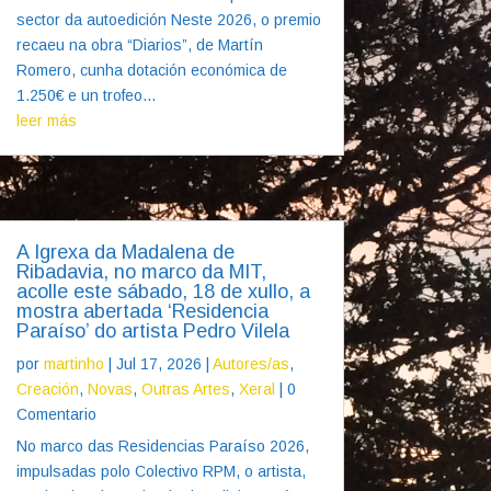
sector da autoedición Neste 2026, o premio
recaeu na obra “Diarios”, de Martín
Romero, cunha dotación económica de
1.250€ e un trofeo...
leer más
A Igrexa da Madalena de
Ribadavia, no marco da MIT,
acolle este sábado, 18 de xullo, a
mostra abertada ‘Residencia
Paraíso’ do artista Pedro Vilela
por
martinho
|
Jul 17, 2026
|
Autores/as
,
Creación
,
Novas
,
Outras Artes
,
Xeral
| 0
Comentario
No marco das Residencias Paraíso 2026,
impulsadas polo Colectivo RPM, o artista,