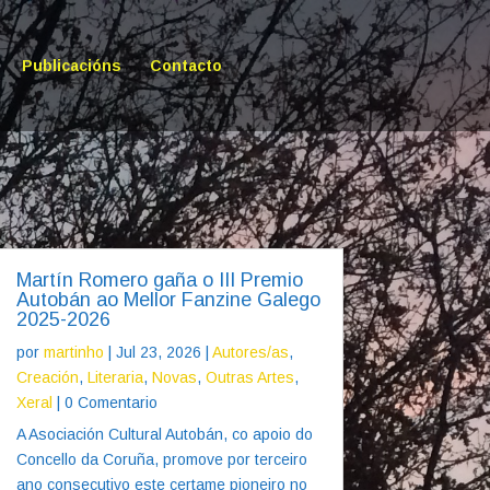
Publicacións
Contacto
Martín Romero gaña o III Premio
Autobán ao Mellor Fanzine Galego
2025-2026
por
martinho
|
Jul 23, 2026
|
Autores/as
,
Creación
,
Literaria
,
Novas
,
Outras Artes
,
Xeral
| 0 Comentario
A Asociación Cultural Autobán, co apoio do
Concello da Coruña, promove por terceiro
ano consecutivo este certame pioneiro no