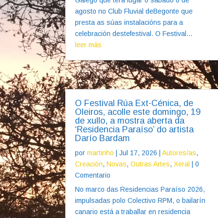
agosto no Club Fluvial deBegonte que
presta as súas instalacións para a
celebración destefestival. O Festival...
leer más
O Festival Rúa Ext-Cénica, de
Oleiros, acolle este domingo, 19
de xullo, a mostra aberta da
‘Residencia Paraíso’ do artista
Darío Bardam
por
martinho
|
Jul 17, 2026
|
Autores/as
,
Creación
,
Novas
,
Outras Artes
,
Xeral
| 0
Comentario
No marco das Residencias Paraíso 2026,
impulsadas polo Colectivo RPM, o bailarín
canario está a traballar en residencia