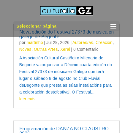
Seleccionar página
Nova edición do Festival 27373 de música en
galego de Begonte
por
martinho
|
Jul 29, 2026
|
Autores/as
,
Creación
,
Novas
,
Outras Artes
,
Xeral
| 0 Comentario
A Asociación Cultural Castiñeiro Milenario de
Begonte vaiorganizar a Décimo cuarta edición do
Festival 27373 de músicaen Galego que terá
lugar o sábado 8 de agosto no Club Fluvial
deBegonte que presta as súas instalacións para
a celebración destefestival. O Festival...
leer más
Programación de DANZA NO CLAUSTRO