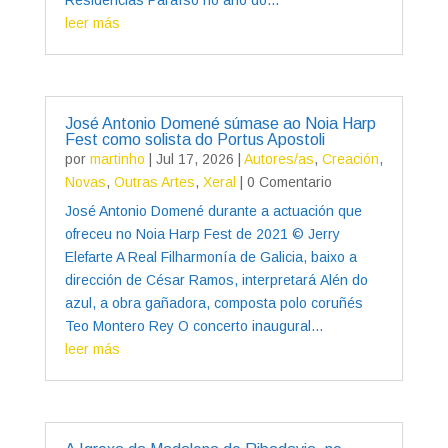
leer más
José Antonio Domené súmase ao Noia Harp
Fest como solista do Portus Apostoli
por
martinho
|
Jul 17, 2026
|
Autores/as
,
Creación
,
Novas
,
Outras Artes
,
Xeral
| 0 Comentario
José Antonio Domené durante a actuación que
ofreceu no Noia Harp Fest de 2021 © Jerry
Elefarte A Real Filharmonía de Galicia, baixo a
dirección de César Ramos, interpretará Alén do
azul, a obra gañadora, composta polo coruñés
Teo Montero Rey O concerto inaugural...
leer más