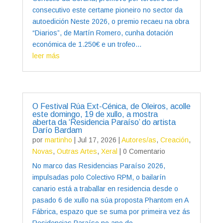
consecutivo este certame pioneiro no sector da
autoedición Neste 2026, o premio recaeu na obra
“Diarios”, de Martín Romero, cunha dotación
económica de 1.250€ e un trofeo...
leer más
O Festival Rúa Ext-Cénica, de Oleiros, acolle
este domingo, 19 de xullo, a mostra
aberta da ‘Residencia Paraíso’ do artista
Darío Bardam
por
martinho
|
Jul 17, 2026
|
Autores/as
,
Creación
,
Novas
,
Outras Artes
,
Xeral
| 0 Comentario
No marco das Residencias Paraíso 2026,
impulsadas polo Colectivo RPM, o bailarín
canario está a traballar en residencia desde o
pasado 6 de xullo na súa proposta Phantom en A
Fábrica, espazo que se suma por primeira vez ás
Residencias Paraíso no ano do...