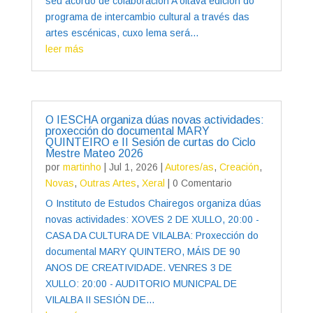
seu acordo de colaboración A oitava edición do
programa de intercambio cultural a través das
artes escénicas, cuxo lema será...
leer más
O IESCHA organiza dúas novas actividades:
proxección do documental MARY
QUINTEIRO e II Sesión de curtas do Ciclo
Mestre Mateo 2026
por
martinho
|
Jul 1, 2026
|
Autores/as
,
Creación
,
Novas
,
Outras Artes
,
Xeral
| 0 Comentario
O Instituto de Estudos Chairegos organiza dúas
novas actividades: XOVES 2 DE XULLO, 20:00 -
CASA DA CULTURA DE VILALBA: Proxección do
documental MARY QUINTERO, MÁIS DE 90
ANOS DE CREATIVIDADE. VENRES 3 DE
XULLO: 20:00 - AUDITORIO MUNICPAL DE
VILALBA II SESIÓN DE...