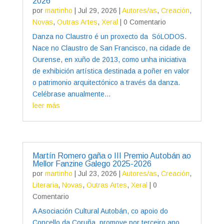
2026
por
martinho
|
Jul 29, 2026
|
Autores/as
,
Creación
,
Novas
,
Outras Artes
,
Xeral
| 0 Comentario
Danza no Claustro é un proxecto da SóLODOS.
Nace no Claustro de San Francisco, na cidade de
Ourense, en xuño de 2013, como unha iniciativa
de exhibición artística destinada a poñer en valor
o patrimonio arquitectónico a través da danza.
Celébrase anualmente...
leer más
Martín Romero gaña o III Premio Autobán ao
Mellor Fanzine Galego 2025-2026
por
martinho
|
Jul 23, 2026
|
Autores/as
,
Creación
,
Literaria
,
Novas
,
Outras Artes
,
Xeral
| 0
Comentario
A Asociación Cultural Autobán, co apoio do
Concello da Coruña, promove por terceiro ano