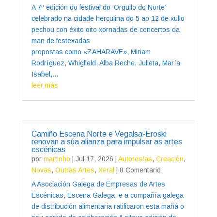
A 7ª edición do festival do ‘Orgullo do Norte’
celebrado na cidade herculina do 5 ao 12 de xullo
pechou con éxito oito xornadas de concertos da
man de festexadas
propostas como «ZAHARAVE», Miriam
Rodríguez, Whigfield, Alba Reche, Julieta, María
Isabel,...
leer más
Camiño Escena Norte e Vegalsa-Eroski
renovan a súa alianza para impulsar as artes
escénicas
por
martinho
|
Jul 17, 2026
|
Autores/as
,
Creación
,
Novas
,
Outras Artes
,
Xeral
| 0 Comentario
A Asociación Galega de Empresas de Artes
Escénicas, Escena Galega, e a compañía galega
de distribución alimentaria ratificaron esta mañá o