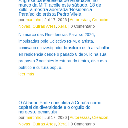
A Igrexa da Madalena de Ribadavia, no
marco da MIT, acolle este sábado, 18 de
xullo, a mostra abertada ‘Residencia
Paraíso’ do artista Pedro Vilela
por
martinho
|
Jul 17, 2026
|
Autores/as
,
Creación
,
Novas
,
Outras Artes
,
Xeral
| 0 Comentario
No marco das Residencias Paraíso 2026,
impulsadas polo Colectivo RPM, o artista,
comisario e investigador brasileiro está a traballar
en residencia desde o pasado 8 de xullo na súa
proposta Zoombies Mesturando teatro, discurso
político e cultura pop, o...
leer más
O Atlantic Pride consolida á Coruña como
capital da diversidade e o orgullo do
noroeste peninsular
por
martinho
|
Jul 17, 2026
|
Autores/as
,
Creación
,
Novas
,
Outras Artes
,
Xeral
| 0 Comentario