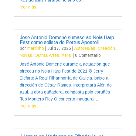
leer más
José Antonio Domené súmase ao Noia Harp
Fest como solista do Portus Apostoli
por
martinho
|
Jul 17, 2026
|
Autores/as
,
Creación
,
Novas
,
Outras Artes
,
Xeral
| 0 Comentario
José Antonio Domené durante a actuación que
ofreceu no Noia Harp Fest de 2021 © Jerry
Elefarte A Real Filharmonía de Galicia, baixo a
dirección de César Ramos, interpretará Alén do
azul, a obra gañadora, composta polo coruñés
Teo Montero Rey O concerto inaugural...
leer más