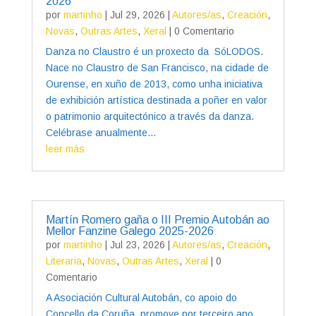
2026
por
martinho
|
Jul 29, 2026
|
Autores/as
,
Creación
,
Novas
,
Outras Artes
,
Xeral
| 0 Comentario
Danza no Claustro é un proxecto da SóLODOS.
Nace no Claustro de San Francisco, na cidade de
Ourense, en xuño de 2013, como unha iniciativa
de exhibición artística destinada a poñer en valor
o patrimonio arquitectónico a través da danza.
Celébrase anualmente...
leer más
Martín Romero gaña o III Premio Autobán ao
Mellor Fanzine Galego 2025-2026
por
martinho
|
Jul 23, 2026
|
Autores/as
,
Creación
,
Literaria
,
Novas
,
Outras Artes
,
Xeral
| 0
Comentario
A Asociación Cultural Autobán, co apoio do
Concello da Coruña, promove por terceiro ano