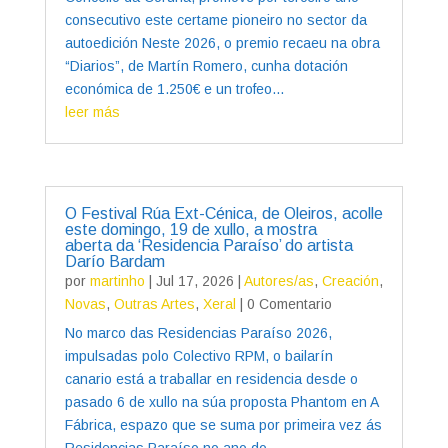
consecutivo este certame pioneiro no sector da
autoedición Neste 2026, o premio recaeu na obra
“Diarios”, de Martín Romero, cunha dotación
económica de 1.250€ e un trofeo...
leer más
O Festival Rúa Ext-Cénica, de Oleiros, acolle
este domingo, 19 de xullo, a mostra
aberta da ‘Residencia Paraíso’ do artista
Darío Bardam
por
martinho
|
Jul 17, 2026
|
Autores/as
,
Creación
,
Novas
,
Outras Artes
,
Xeral
| 0 Comentario
No marco das Residencias Paraíso 2026,
impulsadas polo Colectivo RPM, o bailarín
canario está a traballar en residencia desde o
pasado 6 de xullo na súa proposta Phantom en A
Fábrica, espazo que se suma por primeira vez ás
Residencias Paraíso no ano do...