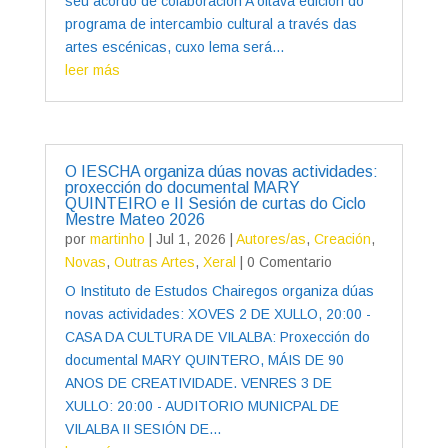
seu acordo de colaboración A oitava edición do
programa de intercambio cultural a través das
artes escénicas, cuxo lema será...
leer más
O IESCHA organiza dúas novas actividades:
proxección do documental MARY
QUINTEIRO e II Sesión de curtas do Ciclo
Mestre Mateo 2026
por
martinho
|
Jul 1, 2026
|
Autores/as
,
Creación
,
Novas
,
Outras Artes
,
Xeral
| 0 Comentario
O Instituto de Estudos Chairegos organiza dúas
novas actividades: XOVES 2 DE XULLO, 20:00 -
CASA DA CULTURA DE VILALBA: Proxección do
documental MARY QUINTERO, MÁIS DE 90
ANOS DE CREATIVIDADE. VENRES 3 DE
XULLO: 20:00 - AUDITORIO MUNICPAL DE
VILALBA II SESIÓN DE...