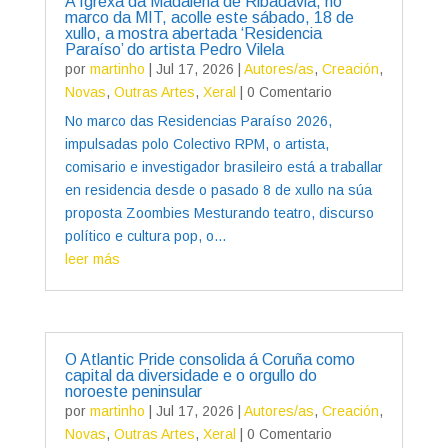
A Igrexa da Madalena de Ribadavia, no
marco da MIT, acolle este sábado, 18 de
xullo, a mostra abertada ‘Residencia
Paraíso’ do artista Pedro Vilela
por
martinho
|
Jul 17, 2026
|
Autores/as
,
Creación
,
Novas
,
Outras Artes
,
Xeral
| 0 Comentario
No marco das Residencias Paraíso 2026,
impulsadas polo Colectivo RPM, o artista,
comisario e investigador brasileiro está a traballar
en residencia desde o pasado 8 de xullo na súa
proposta Zoombies Mesturando teatro, discurso
político e cultura pop, o...
leer más
O Atlantic Pride consolida á Coruña como
capital da diversidade e o orgullo do
noroeste peninsular
por
martinho
|
Jul 17, 2026
|
Autores/as
,
Creación
,
Novas
,
Outras Artes
,
Xeral
| 0 Comentario