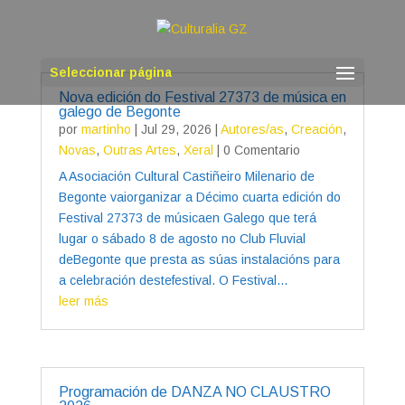
Seleccionar página
Nova edición do Festival 27373 de música en
galego de Begonte
por
martinho
|
Jul 29, 2026
|
Autores/as
,
Creación
,
Novas
,
Outras Artes
,
Xeral
| 0 Comentario
A Asociación Cultural Castiñeiro Milenario de
Begonte vaiorganizar a Décimo cuarta edición do
Festival 27373 de músicaen Galego que terá
lugar o sábado 8 de agosto no Club Fluvial
deBegonte que presta as súas instalacións para
a celebración destefestival. O Festival...
leer más
Programación de DANZA NO CLAUSTRO