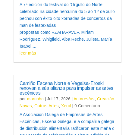
A 7ª edición do festival do ‘Orgullo do Norte’
celebrado na cidade herculina do 5 ao 12 de xullo
pechou con éxito oito xornadas de concertos da
man de festexadas
propostas como «ZAHARAVE», Miriam
Rodríguez, Whigfield, Alba Reche, Julieta, María
Isabel,...
leer más
Camiño Escena Norte e Vegalsa-Eroski
renovan a súa alianza para impulsar as artes
escénicas
por
martinho
|
Jul 17, 2026
|
Autores/as
,
Creación
,
Novas
,
Outras Artes
,
Xeral
| 0 Comentario
A Asociación Galega de Empresas de Artes
Escénicas, Escena Galega, e a compañía galega
de distribución alimentaria ratificaron esta mañá o