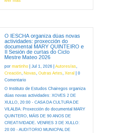
leer más
O IESCHA organiza dúas novas
actividades: proxección do
documental MARY QUINTEIRO e
II Sesión de curtas do Ciclo
Mestre Mateo 2026
por
martinho
|
Jul 1, 2026
|
Autores/as
,
Creación
,
Novas
,
Outras Artes
,
Xeral
| 0
Comentario
O Instituto de Estudos Chairegos organiza
dúas novas actividades: XOVES 2 DE
XULLO, 20:00 - CASA DA CULTURA DE
VILALBA: Proxección do documental MARY
QUINTERO, MÁIS DE 90 ANOS DE
CREATIVIDADE. VENRES 3 DE XULLO:
20:00 - AUDITORIO MUNICPAL DE