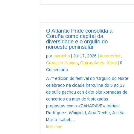
O Atlantic Pride consolida á
Coruña como capital da
diversidade e o orgullo do
noroeste peninsular
por
martinho
|
Jul 17, 2026
|
Autores/as
,
Creación
,
Novas
,
Outras Artes
,
Xeral
| 0
Comentario
A 7ª edición do festival do ‘Orgullo do Norte’
celebrado na cidade herculina do 5 ao 12
de xullo pechou con éxito oito xornadas de
concertos da man de festexadas
propostas como «ZAHARAVE», Miriam
Rodríguez, Whigfield, Alba Reche, Julieta,
María Isabel,...
leer más