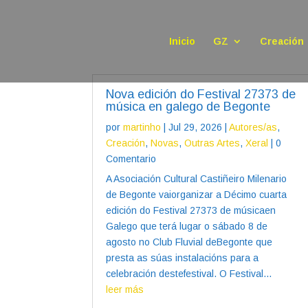
Inicio
GZ
Creación
Nova edición do Festival 27373 de
música en galego de Begonte
por
martinho
|
Jul 29, 2026
|
Autores/as
,
Creación
,
Novas
,
Outras Artes
,
Xeral
| 0
Comentario
A Asociación Cultural Castiñeiro Milenario
de Begonte vaiorganizar a Décimo cuarta
edición do Festival 27373 de músicaen
Galego que terá lugar o sábado 8 de
agosto no Club Fluvial deBegonte que
presta as súas instalacións para a
celebración destefestival. O Festival...
leer más