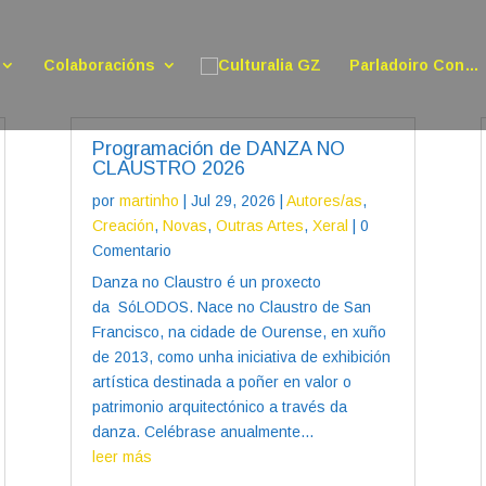
Colaboracións
Parladoiro Con…
Programación de DANZA NO
CLAUSTRO 2026
por
martinho
|
Jul 29, 2026
|
Autores/as
,
Creación
,
Novas
,
Outras Artes
,
Xeral
| 0
Comentario
Danza no Claustro é un proxecto
da SóLODOS. Nace no Claustro de San
Francisco, na cidade de Ourense, en xuño
de 2013, como unha iniciativa de exhibición
artística destinada a poñer en valor o
patrimonio arquitectónico a través da
danza. Celébrase anualmente...
leer más