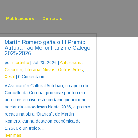
Publicacións
Contacto
Martín Romero gaña o III Premio
Autobán ao Mellor Fanzine Galego
2025-2026
por
martinho
|
Jul 23, 2026
|
Autores/as
,
Creación
,
Literaria
,
Novas
,
Outras Artes
,
Xeral
| 0 Comentario
A Asociación Cultural Autobán, co apoio do
Concello da Coruña, promove por terceiro
ano consecutivo este certame pioneiro no
sector da autoedición Neste 2026, o premio
recaeu na obra “Diarios”, de Martín
Romero, cunha dotación económica de
1.250€ e un trofeo...
leer más