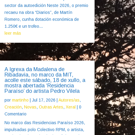
sector da autoedición Neste 2026, o premio
recaeu na obra “Diarios”, de Martín
Romero, cunha dotación económica de
1.250€ e un trofeo...
leer más
A Igrexa da Madalena de
Ribadavia, no marco da MIT,
acolle este sábado, 18 de xullo, a
mostra abertada ‘Residencia
Paraíso’ do artista Pedro Vilela
por
martinho
|
Jul 17, 2026
|
Autores/as
,
Creación
,
Novas
,
Outras Artes
,
Xeral
| 0
Comentario
No marco das Residencias Paraíso 2026,
impulsadas polo Colectivo RPM, o artista,