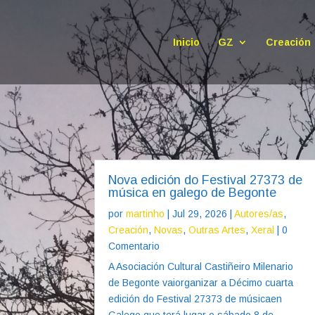
Inicio
GZ
Creación
Nova edición do Festival 27373 de
música en galego de Begonte
por
martinho
|
Jul 29, 2026
|
Autores/as
,
Creación
,
Novas
,
Outras Artes
,
Xeral
| 0
Comentario
A Asociación Cultural Castiñeiro Milenario
de Begonte vaiorganizar a Décimo cuarta
edición do Festival 27373 de músicaen
Galego que terá lugar o sábado 8 de