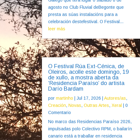
agosto no Club Fluvial deBegonte que
presta as súas instalacións para a
celebración destefestival. O Festival...
leer más
O Festival Rúa Ext-Cénica, de
Oleiros, acolle este domingo, 19
de xullo, a mostra aberta da
‘Residencia Paraíso’ do artista
Darío Bardam
por
martinho
|
Jul 17, 2026
|
Autores/as
,
Creación
,
Novas
,
Outras Artes
,
Xeral
| 0
Comentario
No marco das Residencias Paraíso 2026,
impulsadas polo Colectivo RPM, o bailarín
canario está a traballar en residencia