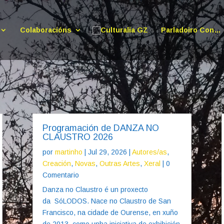
Colaboracións
Parladoiro Con…
Programación de DANZA NO
CLAUSTRO 2026
por
martinho
|
Jul 29, 2026
|
Autores/as
,
Creación
,
Novas
,
Outras Artes
,
Xeral
| 0
Comentario
Danza no Claustro é un proxecto
da SóLODOS. Nace no Claustro de San
Francisco, na cidade de Ourense, en xuño
de 2013, como unha iniciativa de exhibición