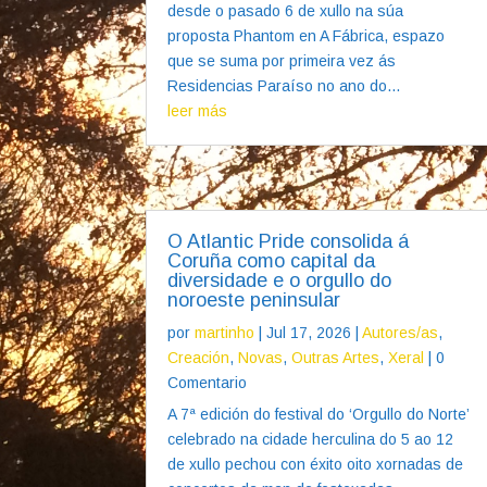
desde o pasado 6 de xullo na súa
proposta Phantom en A Fábrica, espazo
que se suma por primeira vez ás
Residencias Paraíso no ano do...
leer más
O Atlantic Pride consolida á
Coruña como capital da
diversidade e o orgullo do
noroeste peninsular
por
martinho
|
Jul 17, 2026
|
Autores/as
,
Creación
,
Novas
,
Outras Artes
,
Xeral
| 0
Comentario
A 7ª edición do festival do ‘Orgullo do Norte’
celebrado na cidade herculina do 5 ao 12
de xullo pechou con éxito oito xornadas de