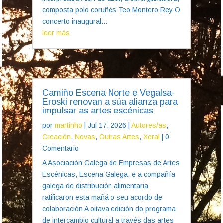
composta polo coruñés Teo Montero Rey O
concerto inaugural...
leer más
Camiño Escena Norte e Vegalsa-
Eroski renovan a súa alianza para
impulsar as artes escénicas
por
martinho
|
Jul 17, 2026
|
Autores/as
,
Creación
,
Novas
,
Outras Artes
,
Xeral
| 0
Comentario
A Asociación Galega de Empresas de Artes
Escénicas, Escena Galega, e a compañía
galega de distribución alimentaria
ratificaron esta mañá o seu acordo de
colaboración A oitava edición do programa
de intercambio cultural a través das artes