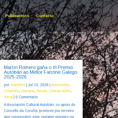
Publicacións
Contacto
Martín Romero gaña o III Premio
Autobán ao Mellor Fanzine Galego
2025-2026
por
martinho
|
Jul 23, 2026
|
Autores/as
,
Creación
,
Literaria
,
Novas
,
Outras Artes
,
Xeral
| 0 Comentario
A Asociación Cultural Autobán, co apoio do
Concello da Coruña, promove por terceiro
ano consecutivo este certame pioneiro no