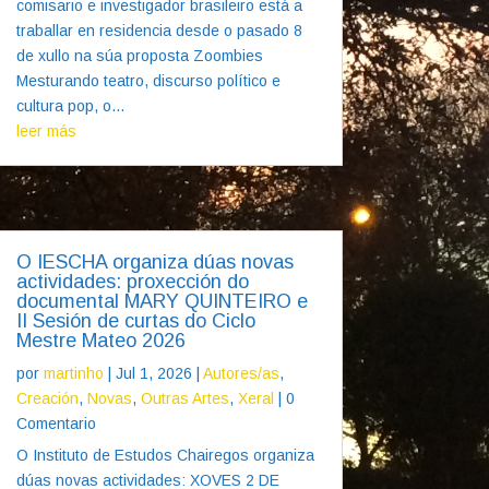
comisario e investigador brasileiro está a
traballar en residencia desde o pasado 8
de xullo na súa proposta Zoombies
Mesturando teatro, discurso político e
cultura pop, o...
leer más
O IESCHA organiza dúas novas
actividades: proxección do
documental MARY QUINTEIRO e
II Sesión de curtas do Ciclo
Mestre Mateo 2026
por
martinho
|
Jul 1, 2026
|
Autores/as
,
Creación
,
Novas
,
Outras Artes
,
Xeral
| 0
Comentario
O Instituto de Estudos Chairegos organiza
dúas novas actividades: XOVES 2 DE