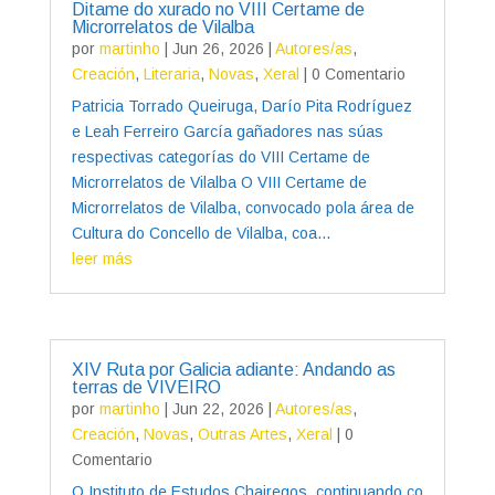
Ditame do xurado no VIII Certame de
Microrrelatos de Vilalba
por
martinho
|
Jun 26, 2026
|
Autores/as
,
Creación
,
Literaria
,
Novas
,
Xeral
| 0 Comentario
Patricia Torrado Queiruga, Darío Pita Rodríguez
e Leah Ferreiro García gañadores nas súas
respectivas categorías do VIII Certame de
Microrrelatos de Vilalba O VIII Certame de
Microrrelatos de Vilalba, convocado pola área de
Cultura do Concello de Vilalba, coa...
leer más
XIV Ruta por Galicia adiante: Andando as
terras de VIVEIRO
por
martinho
|
Jun 22, 2026
|
Autores/as
,
Creación
,
Novas
,
Outras Artes
,
Xeral
| 0
Comentario
O Instituto de Estudos Chairegos, continuando co