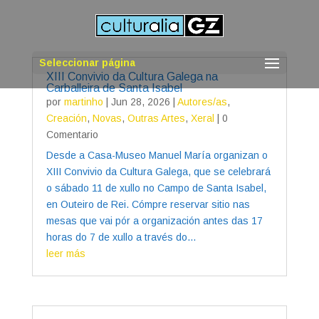
Seleccionar página
XIII Convivio da Cultura Galega na
Carballeira de Santa Isabel
por
martinho
|
Jun 28, 2026
|
Autores/as
,
Creación
,
Novas
,
Outras Artes
,
Xeral
| 0
Comentario
Desde a Casa-Museo Manuel María organizan o
XIII Convivio da Cultura Galega, que se celebrará
o sábado 11 de xullo no Campo de Santa Isabel,
en Outeiro de Rei. Cómpre reservar sitio nas
mesas que vai pór a organización antes das 17
horas do 7 de xullo a través do...
leer más