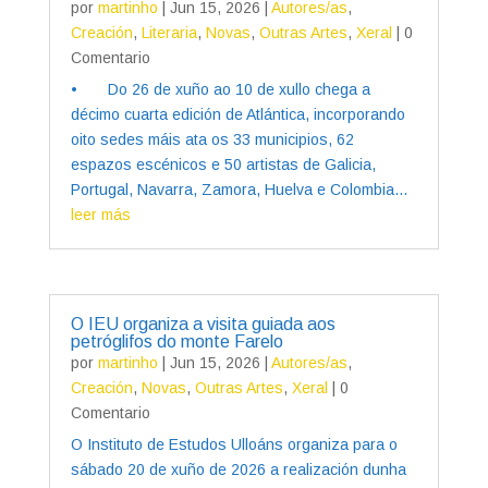
por
martinho
|
Jun 15, 2026
|
Autores/as
,
Creación
,
Literaria
,
Novas
,
Outras Artes
,
Xeral
| 0
Comentario
• Do 26 de xuño ao 10 de xullo chega a
décimo cuarta edición de Atlántica, incorporando
oito sedes máis ata os 33 municipios, 62
espazos escénicos e 50 artistas de Galicia,
Portugal, Navarra, Zamora, Huelva e Colombia...
leer más
O IEU organiza a visita guiada aos
petróglifos do monte Farelo
por
martinho
|
Jun 15, 2026
|
Autores/as
,
Creación
,
Novas
,
Outras Artes
,
Xeral
| 0
Comentario
O Instituto de Estudos Ulloáns organiza para o
sábado 20 de xuño de 2026 a realización dunha