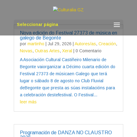
Seleccionar página
Nova edición do Festival 27373 de música en
galego de Begonte
por
martinho
|
Jul 29, 2026
|
Autores/as
,
Creación
,
Novas
,
Outras Artes
,
Xeral
| 0 Comentario
A Asociación Cultural Castiñeiro Milenario de
Begonte vaiorganizar a Décimo cuarta edición do
Festival 27373 de músicaen Galego que terá
lugar o sábado 8 de agosto no Club Fluvial
deBegonte que presta as súas instalacións para
a celebración destefestival. O Festival...
leer más
Programación de DANZA NO CLAUSTRO