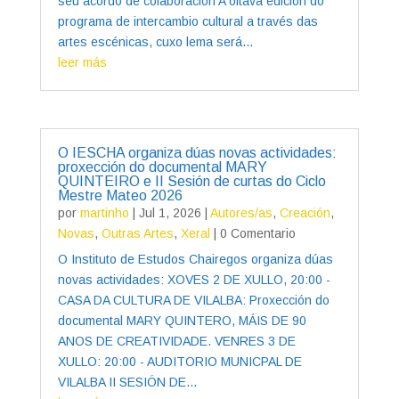
seu acordo de colaboración A oitava edición do
programa de intercambio cultural a través das
artes escénicas, cuxo lema será...
leer más
O IESCHA organiza dúas novas actividades:
proxección do documental MARY
QUINTEIRO e II Sesión de curtas do Ciclo
Mestre Mateo 2026
por
martinho
|
Jul 1, 2026
|
Autores/as
,
Creación
,
Novas
,
Outras Artes
,
Xeral
| 0 Comentario
O Instituto de Estudos Chairegos organiza dúas
novas actividades: XOVES 2 DE XULLO, 20:00 -
CASA DA CULTURA DE VILALBA: Proxección do
documental MARY QUINTERO, MÁIS DE 90
ANOS DE CREATIVIDADE. VENRES 3 DE
XULLO: 20:00 - AUDITORIO MUNICPAL DE
VILALBA II SESIÓN DE...