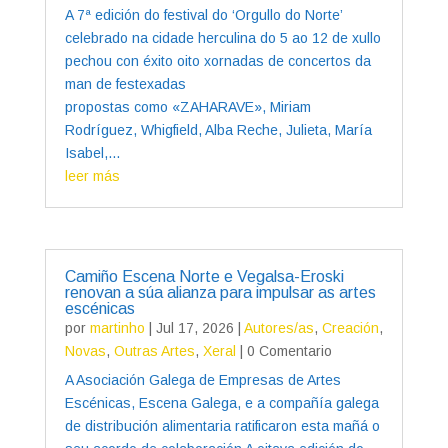
A 7ª edición do festival do ‘Orgullo do Norte’
celebrado na cidade herculina do 5 ao 12 de xullo
pechou con éxito oito xornadas de concertos da
man de festexadas
propostas como «ZAHARAVE», Miriam
Rodríguez, Whigfield, Alba Reche, Julieta, María
Isabel,...
leer más
Camiño Escena Norte e Vegalsa-Eroski
renovan a súa alianza para impulsar as artes
escénicas
por
martinho
|
Jul 17, 2026
|
Autores/as
,
Creación
,
Novas
,
Outras Artes
,
Xeral
| 0 Comentario
A Asociación Galega de Empresas de Artes
Escénicas, Escena Galega, e a compañía galega
de distribución alimentaria ratificaron esta mañá o