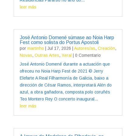
leer más
José Antonio Domené súmase ao Noia Harp
Fest como solista do Portus Apostoli
por
martinho
|
Jul 17, 2026
|
Autores/as
,
Creación
,
Novas
,
Outras Artes
,
Xeral
| 0 Comentario
José Antonio Domené durante a actuación que
ofreceu no Noia Harp Fest de 2021 © Jerry
Elefarte A Real Filharmonía de Galicia, baixo a
dirección de César Ramos, interpretará Alén do
azul, a obra gañadora, composta polo coruñés
Teo Montero Rey O concerto inaugural...
leer más