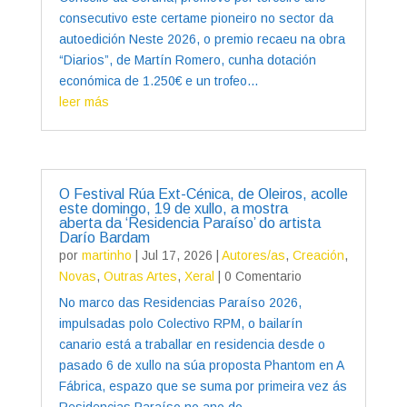
consecutivo este certame pioneiro no sector da
autoedición Neste 2026, o premio recaeu na obra
“Diarios”, de Martín Romero, cunha dotación
económica de 1.250€ e un trofeo...
leer más
O Festival Rúa Ext-Cénica, de Oleiros, acolle
este domingo, 19 de xullo, a mostra
aberta da ‘Residencia Paraíso’ do artista
Darío Bardam
por
martinho
|
Jul 17, 2026
|
Autores/as
,
Creación
,
Novas
,
Outras Artes
,
Xeral
| 0 Comentario
No marco das Residencias Paraíso 2026,
impulsadas polo Colectivo RPM, o bailarín
canario está a traballar en residencia desde o
pasado 6 de xullo na súa proposta Phantom en A
Fábrica, espazo que se suma por primeira vez ás
Residencias Paraíso no ano do...