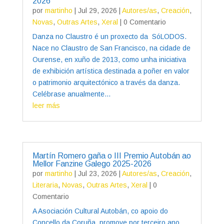
2026
por
martinho
|
Jul 29, 2026
|
Autores/as
,
Creación
,
Novas
,
Outras Artes
,
Xeral
| 0 Comentario
Danza no Claustro é un proxecto da SóLODOS.
Nace no Claustro de San Francisco, na cidade de
Ourense, en xuño de 2013, como unha iniciativa
de exhibición artística destinada a poñer en valor
o patrimonio arquitectónico a través da danza.
Celébrase anualmente...
leer más
Martín Romero gaña o III Premio Autobán ao
Mellor Fanzine Galego 2025-2026
por
martinho
|
Jul 23, 2026
|
Autores/as
,
Creación
,
Literaria
,
Novas
,
Outras Artes
,
Xeral
| 0
Comentario
A Asociación Cultural Autobán, co apoio do
Concello da Coruña, promove por terceiro ano