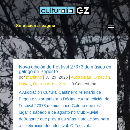
Seleccionar página
Nova edición do Festival 27373 de música en
galego de Begonte
por
martinho
|
Jul 29, 2026
|
Autores/as
,
Creación
,
Novas
,
Outras Artes
,
Xeral
| 0 Comentario
A Asociación Cultural Castiñeiro Milenario de
Begonte vaiorganizar a Décimo cuarta edición do
Festival 27373 de músicaen Galego que terá
lugar o sábado 8 de agosto no Club Fluvial
deBegonte que presta as súas instalacións para
a celebración destefestival. O Festival...