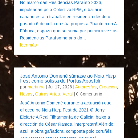
No marco das Residencias Paraíso 2026,
impulsadas polo Colectivo RPM, o bailarín
canario está a traballar en residencia desde o
pasado 6 de xullo na súa proposta Phantom en A
Fábrica, espazo que se suma por primeira vez ás
Residencias Paraíso no ano do...
leer más
José Antonio Domené súmase ao Noia Harp
Fest como solista do Portus Apostoli
por
martinho
|
Jul 17, 2026
|
Autores/as
,
Creación
,
Novas
,
Outras Artes
,
Xeral
| 0 Comentario
José Antonio Domené durante a actuación que
ofreceu no Noia Harp Fest de 2021 © Jerry
Elefarte A Real Filharmonía de Galicia, baixo a
dirección de César Ramos, interpretará Alén do
azul, a obra gañadora, composta polo coruñés