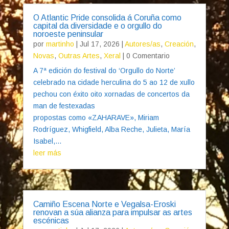
O Atlantic Pride consolida á Coruña como
capital da diversidade e o orgullo do
noroeste peninsular
por
martinho
|
Jul 17, 2026
|
Autores/as
,
Creación
,
Novas
,
Outras Artes
,
Xeral
| 0 Comentario
A 7ª edición do festival do ‘Orgullo do Norte’
celebrado na cidade herculina do 5 ao 12 de xullo
pechou con éxito oito xornadas de concertos da
man de festexadas
propostas como «ZAHARAVE», Miriam
Rodríguez, Whigfield, Alba Reche, Julieta, María
Isabel,...
leer más
Camiño Escena Norte e Vegalsa-Eroski
renovan a súa alianza para impulsar as artes
escénicas