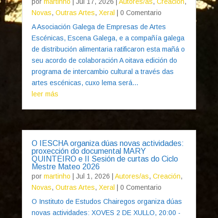
por
martinho
|
Jul 17, 2026
|
Autores/as
,
Creación
,
Novas
,
Outras Artes
,
Xeral
| 0 Comentario
A Asociación Galega de Empresas de Artes
Escénicas, Escena Galega, e a compañía galega
de distribución alimentaria ratificaron esta mañá o
seu acordo de colaboración A oitava edición do
programa de intercambio cultural a través das
artes escénicas, cuxo lema será...
leer más
O IESCHA organiza dúas novas actividades:
proxección do documental MARY
QUINTEIRO e II Sesión de curtas do Ciclo
Mestre Mateo 2026
por
martinho
|
Jul 1, 2026
|
Autores/as
,
Creación
,
Novas
,
Outras Artes
,
Xeral
| 0 Comentario
O Instituto de Estudos Chairegos organiza dúas
novas actividades: XOVES 2 DE XULLO, 20:00 -