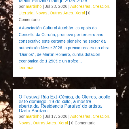
Mellor Fanzine Galego 2025-2026
por
martinho
|
Jul 23, 2026
|
Autores/as
,
Creación
,
Literaria
,
Novas
,
Outras Artes
,
Xeral
| 0
Comentario
A Asociación Cultural Autobán, co apoio do
Concello da Coruña, promove por terceiro ano
consecutivo este certame pioneiro no sector da
autoedición Neste 2026, o premio recaeu na obra
“Diarios”, de Martín Romero, cunha dotación
económica de 1.250€ e un trofeo...
leer más
O Festival Rúa Ext-Cénica, de Oleiros, acolle
este domingo, 19 de xullo, a mostra
aberta da ‘Residencia Paraíso’ do artista
Darío Bardam
por
martinho
|
Jul 17, 2026
|
Autores/as
,
Creación
,
Novas
,
Outras Artes
,
Xeral
| 0 Comentario