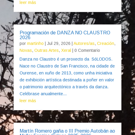
leer más
Programación de DANZA NO CLAUSTRO
2026
por
martinho
|
Jul 29, 2026
|
Autores/as
,
Creación
,
Novas
,
Outras Artes
,
Xeral
| 0 Comentario
Danza no Claustro é un proxecto da SóLODOS.
Nace no Claustro de San Francisco, na cidade de
Ourense, en xuño de 2013, como unha iniciativa
de exhibición artística destinada a poñer en valor
o patrimonio arquitectónico a través da danza.
Celébrase anualmente...
leer más
Martín Romero gaña o III Premio Autobán ao