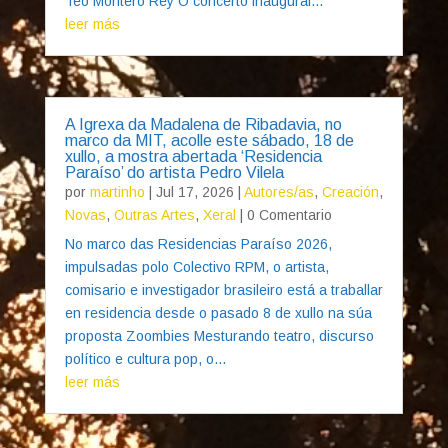
Teo Montero Rey O concerto inaugural...
leer más
A Igrexa da Madalena de Ribadavia, no
marco da MIT, acolle este sábado, 18 de
xullo, a mostra abertada ‘Residencia
Paraíso’ do artista Pedro Vilela
por
martinho
|
Jul 17, 2026
|
Autores/as
,
Creación
,
Novas
,
Outras Artes
,
Xeral
| 0 Comentario
No marco das Residencias Paraíso 2026,
impulsadas polo Colectivo RPM, o artista,
comisario e investigador brasileiro está a traballar
en residencia desde o pasado 8 de xullo na súa
proposta Zoombies Mesturando teatro, discurso
político e cultura pop, o...
leer más