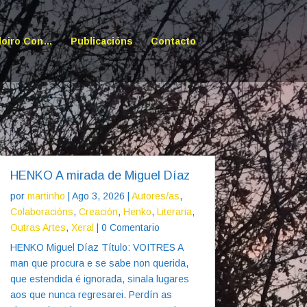
doiro Con…
Publicacións
Contacto
HENKO A mirada de Miguel Díaz
por
martinho
|
Ago 3, 2026
|
Autores/as
,
Colaboracións
,
Creación
,
Henko
,
Literaria
,
Outras Artes
,
Xeral
| 0 Comentario
HENKO Miguel Díaz Título: VOITRES A
man que procura e se sabe non querida,
que estendida é ignorada, sinala lugares
aos que nunca regresarei. Perdín as