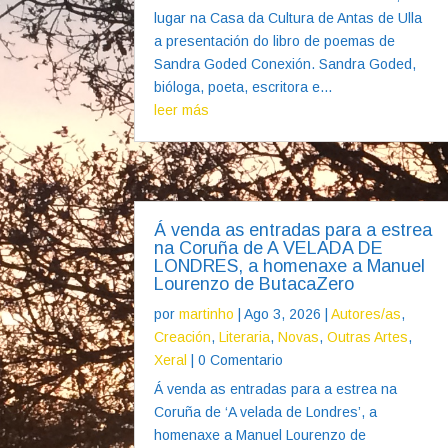
lugar na Casa da Cultura de Antas de Ulla
a presentación do libro de poemas de
Sandra Goded Conexión. Sandra Goded,
bióloga, poeta, escritora e...
leer más
Á venda as entradas para a estrea
na Coruña de A VELADA DE
LONDRES, a homenaxe a Manuel
Lourenzo de ButacaZero
por
martinho
|
Ago 3, 2026
|
Autores/as
,
Creación
,
Literaria
,
Novas
,
Outras Artes
,
Xeral
| 0 Comentario
Á venda as entradas para a estrea na
Coruña de ‘A velada de Londres’, a
homenaxe a Manuel Lourenzo de