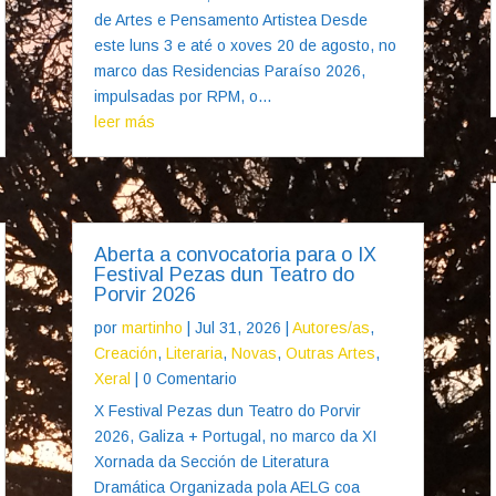
de Artes e Pensamento Artistea Desde
este luns 3 e até o xoves 20 de agosto, no
marco das Residencias Paraíso 2026,
impulsadas por RPM, o...
leer más
Aberta a convocatoria para o IX
Festival Pezas dun Teatro do
Porvir 2026
por
martinho
|
Jul 31, 2026
|
Autores/as
,
Creación
,
Literaria
,
Novas
,
Outras Artes
,
Xeral
| 0 Comentario
X Festival Pezas dun Teatro do Porvir
2026, Galiza + Portugal, no marco da XI
Xornada da Sección de Literatura
Dramática Organizada pola AELG coa