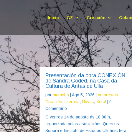
Inicio
GZ
Creación
Colab
Presentación da obra CONEXIÓN,
de Sandra Goded, na Casa da
Cultura de Antas de Ulla
por
martinho
|
Ago 5, 2026
|
Autores/as
,
Creación
,
Literaria
,
Novas
,
Xeral
| 0
Comentario
O venres 14 de agosto ás 18,00 h,
organizada polas asociacións Quercus
Sonora e Instituto de Estudos Ulloáns, terá