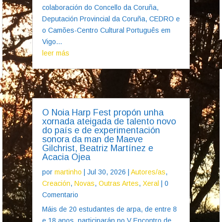
colaboración do Concello da Coruña,
Deputación Provincial da Coruña, CEDRO e
o Camões-Centro Cultural Português em
Vigo...
leer más
O Noia Harp Fest propón unha
xornada ateigada de talento novo
do país e de experimentación
sonora da man de Maeve
Gilchrist, Beatriz Martínez e
Acacia Ojea
por
martinho
|
Jul 30, 2026
|
Autores/as
,
Creación
,
Novas
,
Outras Artes
,
Xeral
| 0
Comentario
Máis de 20 estudantes de arpa, de entre 8
e 18 anos, participarán no V Encontro de