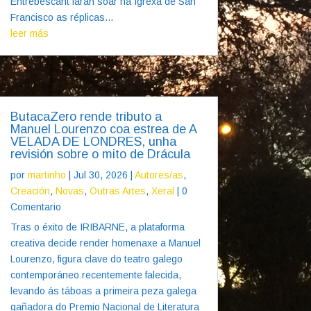
Entrebescant farán soar na Igrexa de San
Francisco as réplicas...
leer más
ButacaZero rende tributo a
Manuel Lourenzo coa estrea de A
VELADA DE LONDRES, unha
revisión sobre o mito de Drácula
por
martinho
|
Jul 30, 2026
|
Autores/as
,
Creación
,
Novas
,
Outras Artes
,
Xeral
| 0
Comentario
Tras o éxito de IRIBARNE, a plataforma
creativa decide render homenaxe a Manuel
Lourenzo, figura clave do teatro galego
contemporáneo recentemente falecida,
levando ás táboas a primeira peza galega
gañadora do Premio Nacional de Literatura