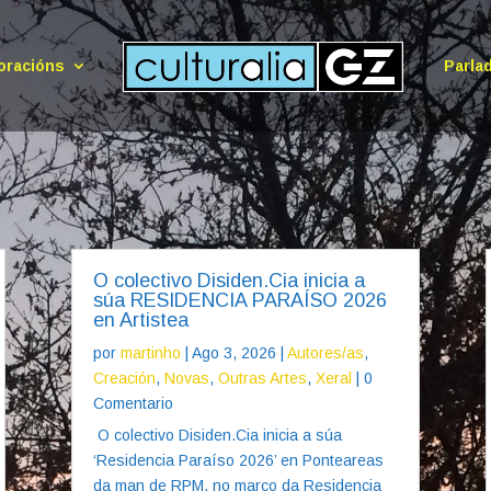
oracións
Parla
O colectivo Disiden.Cia inicia a
súa RESIDENCIA PARAÍSO 2026
en Artistea
por
martinho
|
Ago 3, 2026
|
Autores/as
,
Creación
,
Novas
,
Outras Artes
,
Xeral
| 0
Comentario
O colectivo Disiden.Cia inicia a súa
‘Residencia Paraíso 2026’ en Ponteareas
da man de RPM, no marco da Residencia