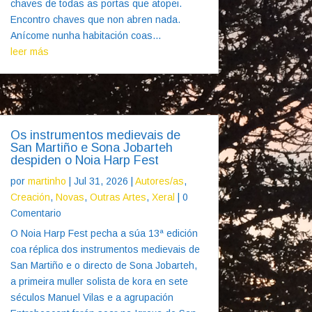
chaves de todas as portas que atopei.
Encontro chaves que non abren nada.
Anícome nunha habitación coas...
leer más
Os instrumentos medievais de
San Martiño e Sona Jobarteh
despiden o Noia Harp Fest
por
martinho
|
Jul 31, 2026
|
Autores/as
,
Creación
,
Novas
,
Outras Artes
,
Xeral
| 0
Comentario
O Noia Harp Fest pecha a súa 13ª edición
coa réplica dos instrumentos medievais de
San Martiño e o directo de Sona Jobarteh,
a primeira muller solista de kora en sete
séculos Manuel Vilas e a agrupación