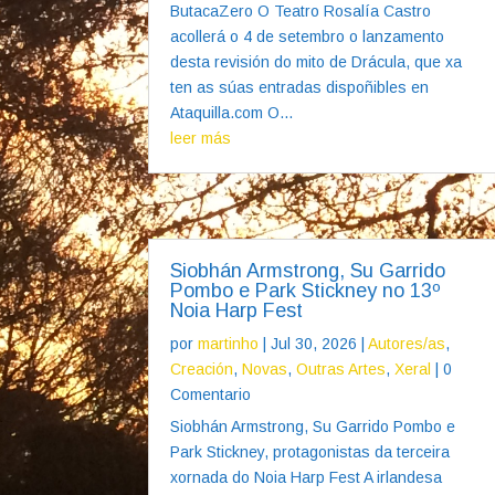
ButacaZero O Teatro Rosalía Castro
acollerá o 4 de setembro o lanzamento
desta revisión do mito de Drácula, que xa
ten as súas entradas dispoñibles en
Ataquilla.com O...
leer más
Siobhán Armstrong, Su Garrido
Pombo e Park Stickney no 13º
Noia Harp Fest
por
martinho
|
Jul 30, 2026
|
Autores/as
,
Creación
,
Novas
,
Outras Artes
,
Xeral
| 0
Comentario
Siobhán Armstrong, Su Garrido Pombo e
Park Stickney, protagonistas da terceira
xornada do Noia Harp Fest A irlandesa