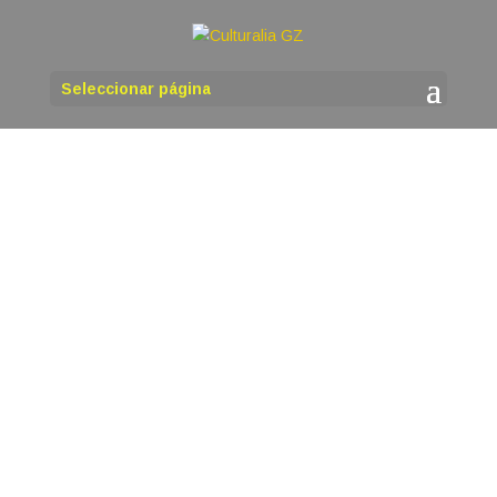
Seleccionar página
martinho
O venres 14 de agosto ás 18,00 h, organizada
polas asociacións Quercus Sonora e Instituto de
Estudos Ulloáns, terá lugar na Casa da Cultura
de Antas de Ulla a presentación do libro de
poemas de Sandra Goded Conexión. Sandra
Goded, bióloga, poeta, escritora e...