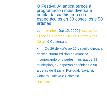
O Festival Atlántica ofrece a
programación máis diversa e
ampla da súa historia con
espectáculos en 33 concellos e 50
artistas
por
martinho
|
Jun 15, 2026
|
Autores/as
,
Creación
,
Literaria
,
Novas
,
Outras Artes
,
Xeral
| 0 Comentario
• Do 26 de xuño ao 10 de xullo chega a
décimo cuarta edición de Atlántica,
incorporando oito sedes máis ata os 33
municipios, 62 espazos escénicos e 50
artistas de Galicia, Portugal, Navarra,
Zamora, Huelva e Colombia...
leer más