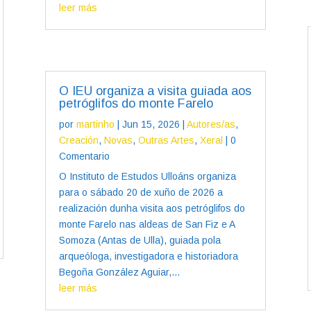
leer más
O IEU organiza a visita guiada aos
petróglifos do monte Farelo
por
martinho
|
Jun 15, 2026
|
Autores/as
,
Creación
,
Novas
,
Outras Artes
,
Xeral
| 0
Comentario
O Instituto de Estudos Ulloáns organiza
para o sábado 20 de xuño de 2026 a
realización dunha visita aos petróglifos do
monte Farelo nas aldeas de San Fiz e A
Somoza (Antas de Ulla), guiada pola
arqueóloga, investigadora e historiadora
Begoña González Aguiar,...
leer más