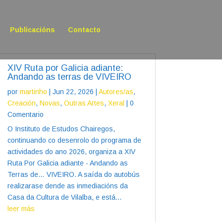
Publicacións
Contacto
XIV Ruta por Galicia adiante:
Andando as terras de VIVEIRO
por
martinho
|
Jun 22, 2026
|
Autores/as
,
Creación
,
Novas
,
Outras Artes
,
Xeral
| 0
Comentario
O Instituto de Estudos Chairegos,
continuando co desenrolo do programa de
actividades do ano 2026, organiza a XIV
Ruta Por Galicia adiante - Andando as
Terras de… VIVEIRO. A saída do autobús
realizarase dende as inmediacións da
Casa da Cultura de Vilalba, e está...
leer más