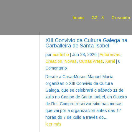
Inicio
GZ
Creación
XIII Convivio da Cultura Galega na
Carballeira de Santa Isabel
por
martinho
|
Jun 28, 2026
|
Autores/as
,
Creación
,
Novas
,
Outras Artes
,
Xeral
| 0
Comentario
Desde a Casa-Museo Manuel María
organizan o XIII Convivio da Cultura
Galega, que se celebrará o sábado 11 de
xullo no Campo de Santa Isabel, en Outeiro
de Rei. Cómpre reservar sitio nas mesas
que vai pór a organización antes das 17
horas do 7 de xullo a través do...
leer más