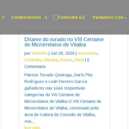
Colaboracións
Parladoiro Con…
Ditame do xurado no VIII Certame
de Microrrelatos de Vilalba
por
martinho
|
Jun 26, 2026
|
Autores/as
,
Creación
,
Literaria
,
Novas
,
Xeral
| 0
Comentario
Patricia Torrado Queiruga, Darío Pita
Rodríguez e Leah Ferreiro García
gañadores nas súas respectivas
categorías do VIII Certame de
Microrrelatos de Vilalba O VIII Certame de
Microrrelatos de Vilalba, convocado pola
área de Cultura do Concello de Vilalba,
coa...
leer más