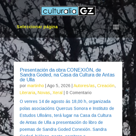
Seleccionar página
Presentación da obra CONEXIÓN, de
Sandra Goded, na Casa da Cultura de Antas
de Ulla
por
martinho
|
Ago 5, 2026
|
Autores/as
,
Creación
,
Literaria
,
Novas
,
Xeral
| 0 Comentario
O venres 14 de agosto ás 18,00 h, organizada
polas asociacións Quercus Sonora e Instituto de
Estudos Ulloáns, terá lugar na Casa da Cultura
de Antas de Ulla a presentación do libro de
poemas de Sandra Goded Conexión. Sandra