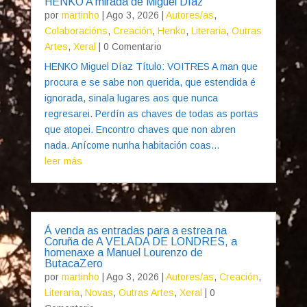
HENKO A mirada de Miguel Díaz
por
martinho
|
Ago 3, 2026
|
Autores/as
,
Colaboracións
,
Creación
,
Henko
,
Literaria
,
Outras
Artes
,
Xeral
| 0 Comentario
HENKO Miguel Díaz Título: VOITRES A man que
procura e se sabe non querida, que estendida é
ignorada, sinala lugares aos que nunca
regresarei. Perdín as chaves de todas as portas
que atopei. Encontro chaves que non abren
nada. Anícome nunha habitación coas...
leer más
Á venda as entradas para a estrea na
Coruña de A VELADA DE LONDRES, a
homenaxe a Manuel Lourenzo de
ButacaZero
por
martinho
|
Ago 3, 2026
|
Autores/as
,
Creación
,
Literaria
,
Novas
,
Outras Artes
,
Xeral
| 0