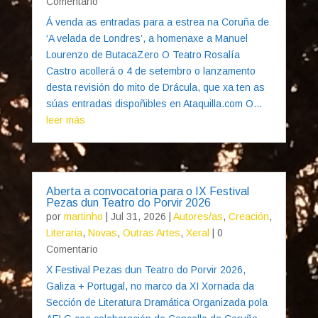
Comentario
Á venda as entradas para a estrea na Coruña de
‘A velada de Londres’, a homenaxe a Manuel
Lourenzo de ButacaZero O Teatro Rosalía
Castro acollerá o 4 de setembro o lanzamento
desta revisión do mito de Drácula, que xa ten as
súas entradas dispoñibles en Ataquilla.com O...
leer más
Aberta a convocatoria para o IX Festival
Pezas dun Teatro do Porvir 2026
por
martinho
|
Jul 31, 2026
|
Autores/as
,
Creación
,
Literaria
,
Novas
,
Outras Artes
,
Xeral
| 0
Comentario
X Festival Pezas dun Teatro do Porvir 2026,
Galiza + Portugal, no marco da XI Xornada da
Sección de Literatura Dramática Organizada pola