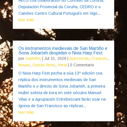
AELG coa colaboración do Concello da Coruña,
Deputación Provincial da Coruña, CEDRO e o
Camões-Centro Cultural Português em Vigo...
leer más
Os instrumentos medievais de San Martiño e
Sona Jobarteh despiden o Noia Harp Fest
por
martinho
|
Jul 31, 2026
|
Autores/as
,
Creación
,
Novas
,
Outras Artes
,
Xeral
| 0 Comentario
O Noia Harp Fest pecha a súa 13ª edición coa
réplica dos instrumentos medievais de San
Martiño e o directo de Sona Jobarteh, a primeira
muller solista de kora en sete séculos Manuel
Vilas e a agrupación Entrebescant farán soar na
Igrexa de San Francisco as réplicas...
leer más