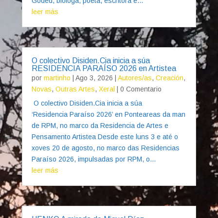
Goded, bióloga, poeta, escritora e...
leer más
O colectivo Disiden.Cia inicia a súa
RESIDENCIA PARAÍSO 2026 en Artistea
por
martinho
|
Ago 3, 2026
|
Autores/as
,
Creación
,
Novas
,
Outras Artes
,
Xeral
| 0 Comentario
O colectivo Disiden.Cia inicia a súa
‘Residencia Paraíso 2026’ en Ponteareas da man
de RPM, no marco da Residencia de Artes e
Pensamento Artistea Desde este luns 3 e até o
xoves 20 de agosto, no marco das Residencias
Paraíso 2026, impulsadas por RPM, o...
leer más