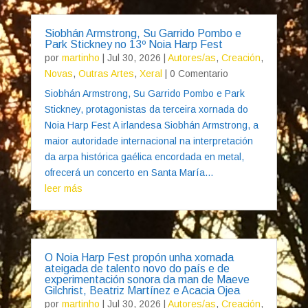
Siobhán Armstrong, Su Garrido Pombo e
Park Stickney no 13º Noia Harp Fest
por
martinho
|
Jul 30, 2026
|
Autores/as
,
Creación
,
Novas
,
Outras Artes
,
Xeral
| 0 Comentario
Siobhán Armstrong, Su Garrido Pombo e Park
Stickney, protagonistas da terceira xornada do
Noia Harp Fest A irlandesa Siobhán Armstrong, a
maior autoridade internacional na interpretación
da arpa histórica gaélica encordada en metal,
ofrecerá un concerto en Santa María...
leer más
O Noia Harp Fest propón unha xornada
ateigada de talento novo do país e de
experimentación sonora da man de Maeve
Gilchrist, Beatriz Martínez e Acacia Ojea
por
martinho
|
Jul 30, 2026
|
Autores/as
,
Creación
,