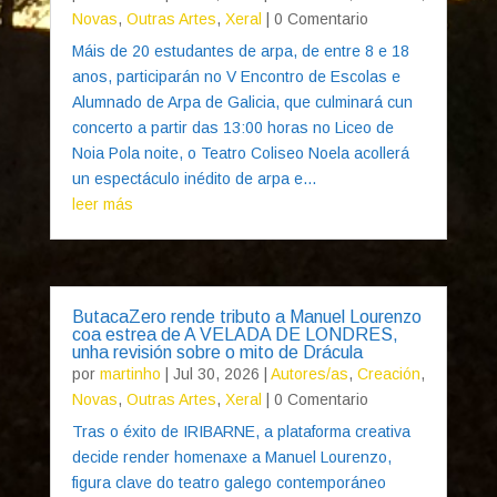
Novas
,
Outras Artes
,
Xeral
| 0 Comentario
Máis de 20 estudantes de arpa, de entre 8 e 18
anos, participarán no V Encontro de Escolas e
Alumnado de Arpa de Galicia, que culminará cun
concerto a partir das 13:00 horas no Liceo de
Noia Pola noite, o Teatro Coliseo Noela acollerá
un espectáculo inédito de arpa e...
leer más
ButacaZero rende tributo a Manuel Lourenzo
coa estrea de A VELADA DE LONDRES,
unha revisión sobre o mito de Drácula
por
martinho
|
Jul 30, 2026
|
Autores/as
,
Creación
,
Novas
,
Outras Artes
,
Xeral
| 0 Comentario
Tras o éxito de IRIBARNE, a plataforma creativa
decide render homenaxe a Manuel Lourenzo,
figura clave do teatro galego contemporáneo