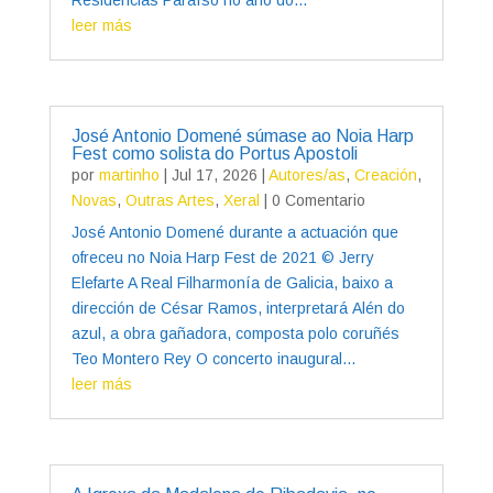
leer más
José Antonio Domené súmase ao Noia Harp
Fest como solista do Portus Apostoli
por
martinho
|
Jul 17, 2026
|
Autores/as
,
Creación
,
Novas
,
Outras Artes
,
Xeral
| 0 Comentario
José Antonio Domené durante a actuación que
ofreceu no Noia Harp Fest de 2021 © Jerry
Elefarte A Real Filharmonía de Galicia, baixo a
dirección de César Ramos, interpretará Alén do
azul, a obra gañadora, composta polo coruñés
Teo Montero Rey O concerto inaugural...
leer más