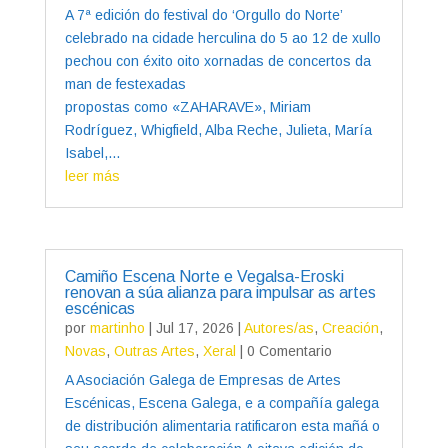
A 7ª edición do festival do ‘Orgullo do Norte’
celebrado na cidade herculina do 5 ao 12 de xullo
pechou con éxito oito xornadas de concertos da
man de festexadas
propostas como «ZAHARAVE», Miriam
Rodríguez, Whigfield, Alba Reche, Julieta, María
Isabel,...
leer más
Camiño Escena Norte e Vegalsa-Eroski
renovan a súa alianza para impulsar as artes
escénicas
por
martinho
|
Jul 17, 2026
|
Autores/as
,
Creación
,
Novas
,
Outras Artes
,
Xeral
| 0 Comentario
A Asociación Galega de Empresas de Artes
Escénicas, Escena Galega, e a compañía galega
de distribución alimentaria ratificaron esta mañá o