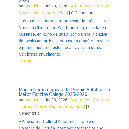
2026
por
martinho
|
Jul 29, 2026
|
Autores/as
,
Creación
,
Novas
,
Outras Artes
,
Xeral
| 0 Comentario
Danza no Claustro é un proxecto da SóLODOS.
Nace no Claustro de San Francisco, na cidade de
Ourense, en xuño de 2013, como unha iniciativa
de exhibición artística destinada a poñer en valor
o patrimonio arquitectónico a través da danza.
Celébrase anualmente...
leer más
Martín Romero gaña o III Premio Autobán ao
Mellor Fanzine Galego 2025-2026
por
martinho
|
Jul 23, 2026
|
Autores/as
,
Creación
,
Literaria
,
Novas
,
Outras Artes
,
Xeral
| 0
Comentario
A Asociación Cultural Autobán, co apoio do
Concello da Coruña, promove por terceiro ano