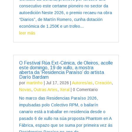
consecutivo este certame pioneiro no sector da
autoedición Neste 2026, o premio recaeu na obra
“Diarios”, de Martín Romero, cunha dotación
económica de 1.250€ e un trofeo...
leer más
O Festival Rúa Ext-Cénica, de Oleiros, acolle
este domingo, 19 de xullo, a mostra
aberta da ‘Residencia Paraíso’ do artista
Darío Bardam
por
martinho
|
Jul 17, 2026
|
Autores/as
,
Creación
,
Novas
,
Outras Artes
,
Xeral
| 0 Comentario
No marco das Residencias Paraíso 2026,
impulsadas polo Colectivo RPM, o bailarín
canario está a traballar en residencia desde o
pasado 6 de xullo na súa proposta Phantom en A
Fábrica, espazo que se suma por primeira vez ás
Residencias Paraíso no ano do...