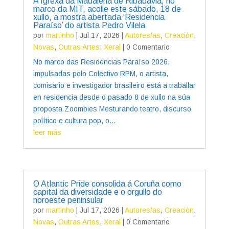
A Igrexa da Madalena de Ribadavia, no
marco da MIT, acolle este sábado, 18 de
xullo, a mostra abertada ‘Residencia
Paraíso’ do artista Pedro Vilela
por
martinho
|
Jul 17, 2026
|
Autores/as
,
Creación
,
Novas
,
Outras Artes
,
Xeral
| 0 Comentario
No marco das Residencias Paraíso 2026,
impulsadas polo Colectivo RPM, o artista,
comisario e investigador brasileiro está a traballar
en residencia desde o pasado 8 de xullo na súa
proposta Zoombies Mesturando teatro, discurso
político e cultura pop, o...
leer más
O Atlantic Pride consolida á Coruña como
capital da diversidade e o orgullo do
noroeste peninsular
por
martinho
|
Jul 17, 2026
|
Autores/as
,
Creación
,
Novas
,
Outras Artes
,
Xeral
| 0 Comentario