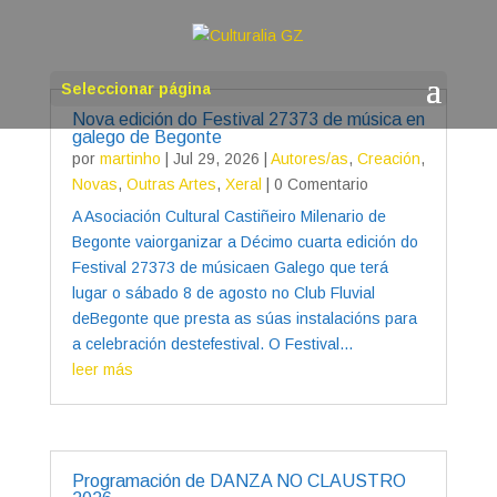
Seleccionar página
Nova edición do Festival 27373 de música en
galego de Begonte
por
martinho
|
Jul 29, 2026
|
Autores/as
,
Creación
,
Novas
,
Outras Artes
,
Xeral
| 0 Comentario
A Asociación Cultural Castiñeiro Milenario de
Begonte vaiorganizar a Décimo cuarta edición do
Festival 27373 de músicaen Galego que terá
lugar o sábado 8 de agosto no Club Fluvial
deBegonte que presta as súas instalacións para
a celebración destefestival. O Festival...
leer más
Programación de DANZA NO CLAUSTRO