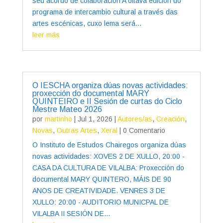
seu acordo de colaboración A oitava edición do
programa de intercambio cultural a través das
artes escénicas, cuxo lema será...
leer más
O IESCHA organiza dúas novas actividades:
proxección do documental MARY
QUINTEIRO e II Sesión de curtas do Ciclo
Mestre Mateo 2026
por
martinho
|
Jul 1, 2026
|
Autores/as
,
Creación
,
Novas
,
Outras Artes
,
Xeral
| 0 Comentario
O Instituto de Estudos Chairegos organiza dúas
novas actividades: XOVES 2 DE XULLO, 20:00 -
CASA DA CULTURA DE VILALBA: Proxección do
documental MARY QUINTERO, MÁIS DE 90
ANOS DE CREATIVIDADE. VENRES 3 DE
XULLO: 20:00 - AUDITORIO MUNICPAL DE
VILALBA II SESIÓN DE...