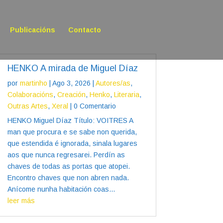
Publicacións
Contacto
HENKO A mirada de Miguel Díaz
por
martinho
|
Ago 3, 2026
|
Autores/as
,
Colaboracións
,
Creación
,
Henko
,
Literaria
,
Outras Artes
,
Xeral
| 0 Comentario
HENKO Miguel Díaz Título: VOITRES A
man que procura e se sabe non querida,
que estendida é ignorada, sinala lugares
aos que nunca regresarei. Perdín as
chaves de todas as portas que atopei.
Encontro chaves que non abren nada.
Anícome nunha habitación coas...
leer más