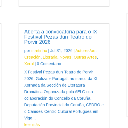
Aberta a convocatoria para o IX
Festival Pezas dun Teatro do
Porvir 2026
por
martinho
|
Jul 31, 2026
|
Autores/as
,
Creación
,
Literaria
,
Novas
,
Outras Artes
,
Xeral
| 0 Comentario
X Festival Pezas dun Teatro do Porvir
2026, Galiza + Portugal, no marco da XI
Xornada da Sección de Literatura
Dramática Organizada pola AELG coa
colaboración do Concello da Coruña,
Deputación Provincial da Coruña, CEDRO e
o Camões-Centro Cultural Português em
Vigo...
leer más