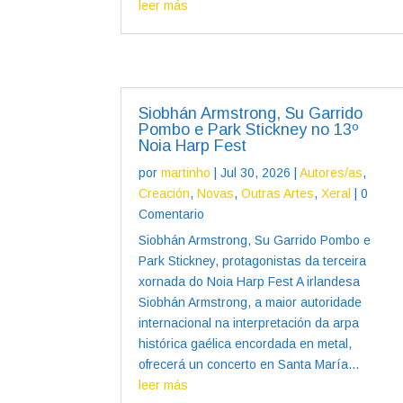
leer más
Siobhán Armstrong, Su Garrido
Pombo e Park Stickney no 13º
Noia Harp Fest
por
martinho
|
Jul 30, 2026
|
Autores/as
,
Creación
,
Novas
,
Outras Artes
,
Xeral
| 0
Comentario
Siobhán Armstrong, Su Garrido Pombo e
Park Stickney, protagonistas da terceira
xornada do Noia Harp Fest A irlandesa
Siobhán Armstrong, a maior autoridade
internacional na interpretación da arpa
histórica gaélica encordada en metal,
ofrecerá un concerto en Santa María...
leer más