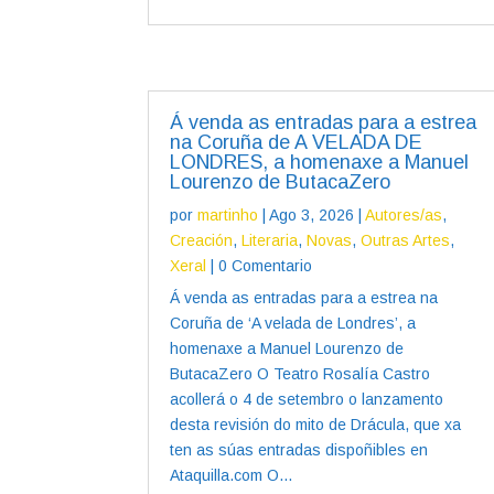
Á venda as entradas para a estrea
na Coruña de A VELADA DE
LONDRES, a homenaxe a Manuel
Lourenzo de ButacaZero
por
martinho
|
Ago 3, 2026
|
Autores/as
,
Creación
,
Literaria
,
Novas
,
Outras Artes
,
Xeral
| 0 Comentario
Á venda as entradas para a estrea na
Coruña de ‘A velada de Londres’, a
homenaxe a Manuel Lourenzo de
ButacaZero O Teatro Rosalía Castro
acollerá o 4 de setembro o lanzamento
desta revisión do mito de Drácula, que xa
ten as súas entradas dispoñibles en
Ataquilla.com O...