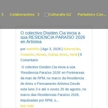
Colaboracións
Parladoiro Con…
O colectivo Disiden.Cia inicia a
súa RESIDENCIA PARAÍSO 2026
en Artistea
por
martinho
|
Ago 3, 2026
|
Autores/as
,
Creación
,
Novas
,
Outras Artes
,
Xeral
| 0
Comentario
O colectivo Disiden.Cia inicia a súa
‘Residencia Paraíso 2026’ en Ponteareas
da man de RPM, no marco da Residencia
de Artes e Pensamento Artistea Desde
este luns 3 e até o xoves 20 de agosto, no
marco das Residencias Paraíso 2026,
impulsadas por RPM, o...
leer más