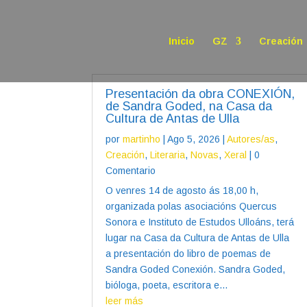
Inicio
GZ
Creación
Presentación da obra CONEXIÓN,
de Sandra Goded, na Casa da
Cultura de Antas de Ulla
por
martinho
|
Ago 5, 2026
|
Autores/as
,
Creación
,
Literaria
,
Novas
,
Xeral
| 0
Comentario
O venres 14 de agosto ás 18,00 h,
organizada polas asociacións Quercus
Sonora e Instituto de Estudos Ulloáns, terá
lugar na Casa da Cultura de Antas de Ulla
a presentación do libro de poemas de
Sandra Goded Conexión. Sandra Goded,
bióloga, poeta, escritora e...
leer más