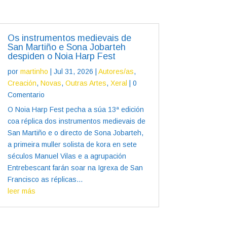
Os instrumentos medievais de
San Martiño e Sona Jobarteh
despiden o Noia Harp Fest
por
martinho
|
Jul 31, 2026
|
Autores/as
,
Creación
,
Novas
,
Outras Artes
,
Xeral
| 0
Comentario
O Noia Harp Fest pecha a súa 13ª edición
coa réplica dos instrumentos medievais de
San Martiño e o directo de Sona Jobarteh,
a primeira muller solista de kora en sete
séculos Manuel Vilas e a agrupación
Entrebescant farán soar na Igrexa de San
Francisco as réplicas...
leer más