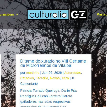
oracións
Parla
Ditame do xurado no VIII Certame
de Microrrelatos de Vilalba
por
martinho
|
Jun 26, 2026
|
Autores/as
,
Creación
,
Literaria
,
Novas
,
Xeral
| 0
Comentario
Patricia Torrado Queiruga, Darío Pita
Rodríguez e Leah Ferreiro García
gañadores nas súas respectivas
categorías do VIII Certame de