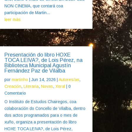
NON CINEMA, que contará coa
participación de Martin...
leer más
Presentación do libro HOXE
TOCA LEIVA?, de Lois Pérez, na
Biblioteca Municipal Agustín
Fernández Paz de Vilalba
por
martinho
|
Jun 14, 2026
|
Autores/as
,
Creación
,
Literaria
,
Novas
,
Xeral
| 0
Comentario
O Instituto de Estudos Chairegos, coa
colaboración do Concello de Vilalba, dentro
dos actos programados para o mes de
xuño, organiza a presentación do libro
HOXE TOCA LEIVA?, de Lois Pérez,