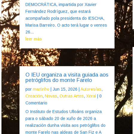
DEMOCRÁTICA, impartida por Xavier
Fernández Rodríguez, que estará
acompañado pola presidenta do IESCHA,
Marisa Barreiro. O acto terá lugar o venres
26...
leer más
O IEU organiza a visita guiada aos
petróglifos do monte Farelo
por
martinho
|
Jun 15, 2026
|
Autores/as
,
Creación
,
Novas
,
Outras Artes
,
Xeral
| 0
Comentario
O Instituto de Estudos Ulloáns organiza
para o sábado 20 de xuño de 2026 a
realización dunha visita aos petróglifos do
monte Farelo nas aldeas de San Fiz e A