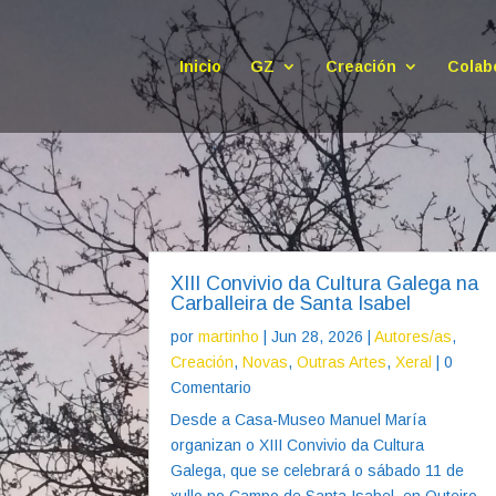
Inicio
GZ
Creación
Colab
XIII Convivio da Cultura Galega na
Carballeira de Santa Isabel
por
martinho
|
Jun 28, 2026
|
Autores/as
,
Creación
,
Novas
,
Outras Artes
,
Xeral
| 0
Comentario
Desde a Casa-Museo Manuel María
organizan o XIII Convivio da Cultura
Galega, que se celebrará o sábado 11 de
xullo no Campo de Santa Isabel, en Outeiro