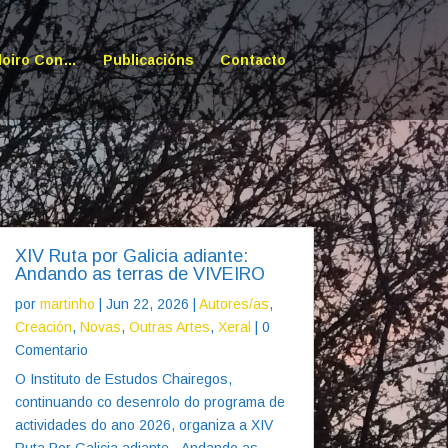
doiro Con…
Publicacións
Contacto
XIV Ruta por Galicia adiante:
Andando as terras de VIVEIRO
por
martinho
|
Jun 22, 2026
|
Autores/as
,
Creación
,
Novas
,
Outras Artes
,
Xeral
| 0
Comentario
O Instituto de Estudos Chairegos,
continuando co desenrolo do programa de
actividades do ano 2026, organiza a XIV
Ruta Por Galicia adiante - Andando as