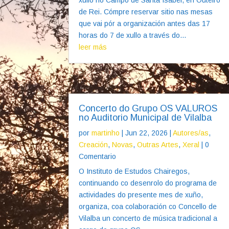
de Rei. Cómpre reservar sitio nas mesas
que vai pór a organización antes das 17
horas do 7 de xullo a través do...
leer más
Concerto do Grupo OS VALUROS
no Auditorio Municipal de Vilalba
por
martinho
|
Jun 22, 2026
|
Autores/as
,
Creación
,
Novas
,
Outras Artes
,
Xeral
| 0
Comentario
O Instituto de Estudos Chairegos,
continuando co desenrolo do programa de
actividades do presente mes de xuño,
organiza, coa colaboración co Concello de
Vilalba un concerto de música tradicional a