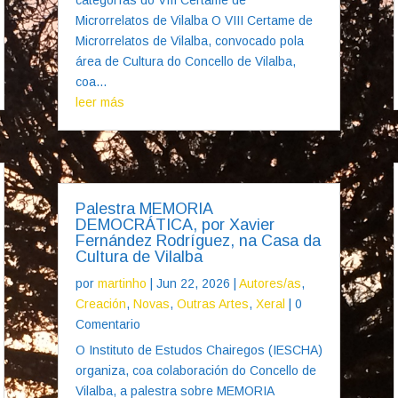
Microrrelatos de Vilalba O VIII Certame de
Microrrelatos de Vilalba, convocado pola
área de Cultura do Concello de Vilalba,
coa...
leer más
Palestra MEMORIA
DEMOCRÁTICA, por Xavier
Fernández Rodríguez, na Casa da
Cultura de Vilalba
por
martinho
|
Jun 22, 2026
|
Autores/as
,
Creación
,
Novas
,
Outras Artes
,
Xeral
| 0
Comentario
O Instituto de Estudos Chairegos (IESCHA)
organiza, coa colaboración do Concello de
Vilalba, a palestra sobre MEMORIA