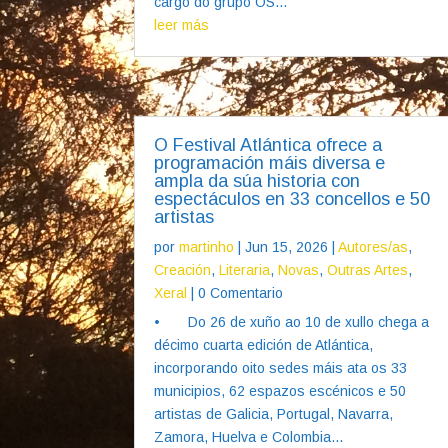
cargo do grupo OS...
leer más
O Festival Atlántica ofrece a
programación máis diversa e
ampla da súa historia con
espectáculos en 33 concellos e 50
artistas
por
martinho
|
Jun 15, 2026
|
Autores/as
,
Creación
,
Literaria
,
Novas
,
Outras Artes
,
Xeral
| 0 Comentario
• Do 26 de xuño ao 10 de xullo chega a
décimo cuarta edición de Atlántica,
incorporando oito sedes máis ata os 33
municipios, 62 espazos escénicos e 50
artistas de Galicia, Portugal, Navarra,
Zamora, Huelva e Colombia...