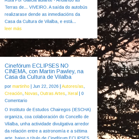
Terras de… VIVEIRO. A saída do autobús
realizarase dende as inmediacións da
Casa da Cultura de Vilalba, e está...
leer más
Cinefórum ECLIPSES NO
CINEMA, con Martin Pawley, na
Casa da Cultura de Vilalba
por
martinho
|
Jun 22, 2026
|
Autores/as
,
Creación
,
Novas
,
Outras Artes
,
Xeral
| 0
Comentario
O Instituto de Estudos Chairegos (IESCHA)
organiza, coa colaboración do Concello de
Vilalba, unha actividade divulgativa arredor
da relación entre a astronomía e a sétima
arte, baixo o título de Cinefórum ECLIPSES