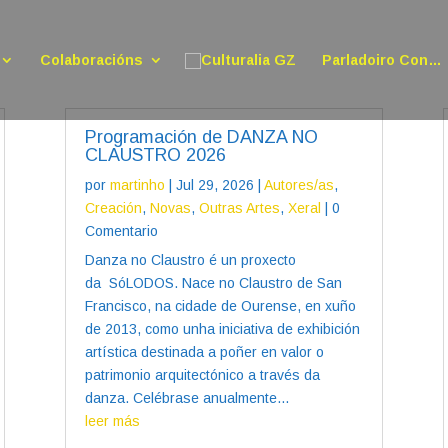
Colaboracións
Parladoiro Con…
Programación de DANZA NO
CLAUSTRO 2026
por
martinho
|
Jul 29, 2026
|
Autores/as
,
Creación
,
Novas
,
Outras Artes
,
Xeral
| 0
Comentario
Danza no Claustro é un proxecto
da SóLODOS. Nace no Claustro de San
Francisco, na cidade de Ourense, en xuño
de 2013, como unha iniciativa de exhibición
artística destinada a poñer en valor o
patrimonio arquitectónico a través da
danza. Celébrase anualmente...
leer más