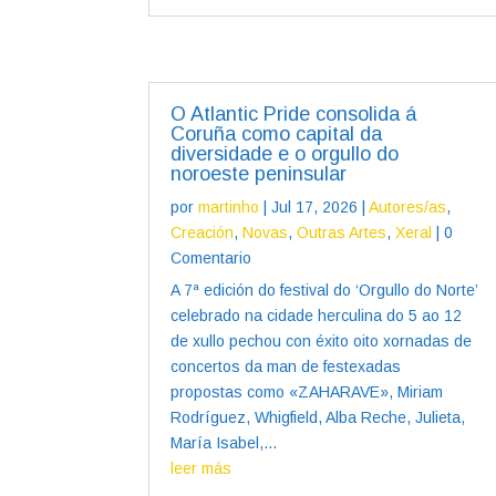
O Atlantic Pride consolida á
Coruña como capital da
diversidade e o orgullo do
noroeste peninsular
por
martinho
|
Jul 17, 2026
|
Autores/as
,
Creación
,
Novas
,
Outras Artes
,
Xeral
| 0
Comentario
A 7ª edición do festival do ‘Orgullo do Norte’
celebrado na cidade herculina do 5 ao 12
de xullo pechou con éxito oito xornadas de
concertos da man de festexadas
propostas como «ZAHARAVE», Miriam
Rodríguez, Whigfield, Alba Reche, Julieta,
María Isabel,...
leer más