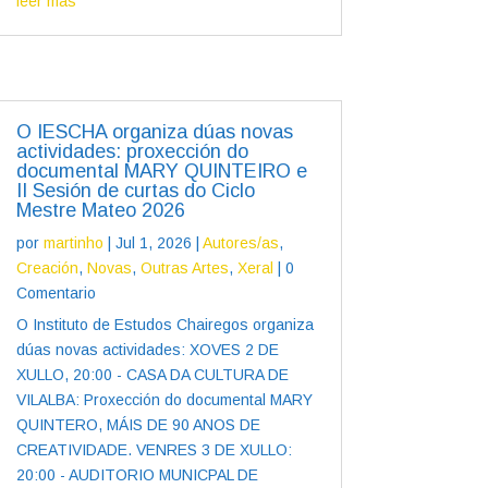
leer más
O IESCHA organiza dúas novas
actividades: proxección do
documental MARY QUINTEIRO e
II Sesión de curtas do Ciclo
Mestre Mateo 2026
por
martinho
|
Jul 1, 2026
|
Autores/as
,
Creación
,
Novas
,
Outras Artes
,
Xeral
| 0
Comentario
O Instituto de Estudos Chairegos organiza
dúas novas actividades: XOVES 2 DE
XULLO, 20:00 - CASA DA CULTURA DE
VILALBA: Proxección do documental MARY
QUINTERO, MÁIS DE 90 ANOS DE
CREATIVIDADE. VENRES 3 DE XULLO:
20:00 - AUDITORIO MUNICPAL DE