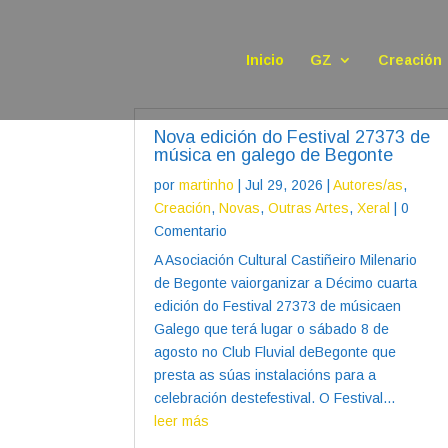
Inicio
GZ
Creación
Nova edición do Festival 27373 de
música en galego de Begonte
por
martinho
|
Jul 29, 2026
|
Autores/as
,
Creación
,
Novas
,
Outras Artes
,
Xeral
| 0
Comentario
A Asociación Cultural Castiñeiro Milenario
de Begonte vaiorganizar a Décimo cuarta
edición do Festival 27373 de músicaen
Galego que terá lugar o sábado 8 de
agosto no Club Fluvial deBegonte que
presta as súas instalacións para a
celebración destefestival. O Festival...
leer más