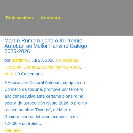
Publicacións
Contacto
Martín Romero gaña o III Premio
Autobán ao Mellor Fanzine Galego
2025-2026
por
martinho
|
Jul 23, 2026
|
Autores/as
,
Creación
,
Literaria
,
Novas
,
Outras Artes
,
Xeral
| 0 Comentario
A Asociación Cultural Autobán, co apoio do
Concello da Coruña, promove por terceiro
ano consecutivo este certame pioneiro no
sector da autoedición Neste 2026, o premio
recaeu na obra “Diarios”, de Martín
Romero, cunha dotación económica de
1.250€ e un trofeo...
leer más