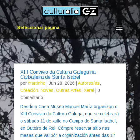
Seleccionar página
XIII Convivio da Cultura Galega na
Carballeira de Santa Isabel
por
martinho
|
Jun 28, 2026
|
Autores/as
,
Creación
,
Novas
,
Outras Artes
,
Xeral
| 0
Comentario
Desde a Casa-Museo Manuel María organizan o
XIII Convivio da Cultura Galega, que se celebrará
o sábado 11 de xullo no Campo de Santa Isabel,
en Outeiro de Rei. Cómpre reservar sitio nas
mesas que vai pór a organización antes das 17