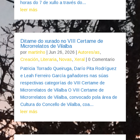
horas do 7 de xullo a través do...
leer más
Ditame do xurado no VIII Certame de
Microrrelatos de Vilalba
por
martinho
|
Jun 26, 2026
|
Autores/as
,
Creación
,
Literaria
,
Novas
,
Xeral
| 0 Comentario
Patricia Torrado Queiruga, Darío Pita Rodríguez
e Leah Ferreiro García gañadores nas súas
respectivas categorías do VIII Certame de
Microrrelatos de Vilalba O VIII Certame de
Microrrelatos de Vilalba, convocado pola área de
Cultura do Concello de Vilalba, coa...
leer más