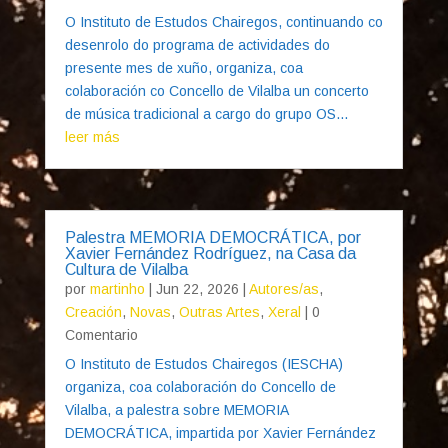
O Instituto de Estudos Chairegos, continuando co
desenrolo do programa de actividades do
presente mes de xuño, organiza, coa
colaboración co Concello de Vilalba un concerto
de música tradicional a cargo do grupo OS...
leer más
Palestra MEMORIA DEMOCRÁTICA, por
Xavier Fernández Rodríguez, na Casa da
Cultura de Vilalba
por
martinho
|
Jun 22, 2026
|
Autores/as
,
Creación
,
Novas
,
Outras Artes
,
Xeral
| 0
Comentario
O Instituto de Estudos Chairegos (IESCHA)
organiza, coa colaboración do Concello de
Vilalba, a palestra sobre MEMORIA
DEMOCRÁTICA, impartida por Xavier Fernández