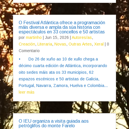
O Festival Atlántica ofrece a programación
máis diversa e ampla da súa historia con
espectáculos en 33 concellos e 50 artistas
por
martinho
|
Jun 15, 2026
|
Autores/as
,
Creación
,
Literaria
,
Novas
,
Outras Artes
,
Xeral
| 0
Comentario
• Do 26 de xuño ao 10 de xullo chega a
décimo cuarta edición de Atlántica, incorporando
oito sedes máis ata os 33 municipios, 62
espazos escénicos e 50 artistas de Galicia,
Portugal, Navarra, Zamora, Huelva e Colombia...
leer más
O IEU organiza a visita guiada aos
petróglifos do monte Farelo