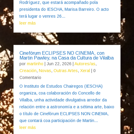
Rodríguez, que estará acompañado pola
presidenta do IESCHA, Marisa Barreiro. O acto
terá lugar o venres 26...
leer más
Cinefórum ECLIPSES NO CINEMA, con
Martin Pawley, na Casa da Cultura de Vilalba
por
martinho
|
Jun 22, 2026
|
Autores/as
,
Creación
,
Novas
,
Outras Artes
,
Xeral
| 0
Comentario
O Instituto de Estudos Chairegos (IESCHA)
organiza, coa colaboración do Concello de
Vilalba, unha actividade divulgativa arredor da
relación entre a astronomía e a sétima arte, baixo
o título de Cinefórum ECLIPSES NON CINEMA,
que contará coa participación de Martin...
leer más