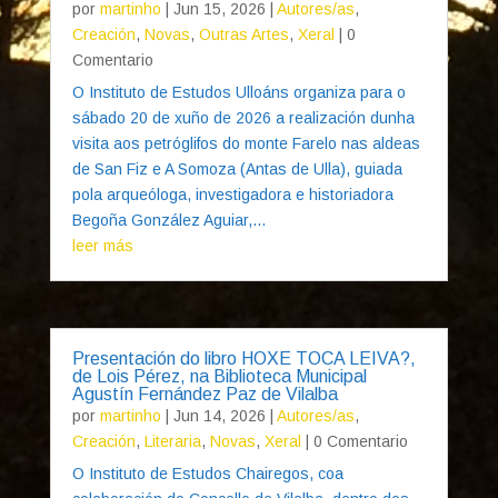
por
martinho
|
Jun 15, 2026
|
Autores/as
,
Creación
,
Novas
,
Outras Artes
,
Xeral
| 0
Comentario
O Instituto de Estudos Ulloáns organiza para o
sábado 20 de xuño de 2026 a realización dunha
visita aos petróglifos do monte Farelo nas aldeas
de San Fiz e A Somoza (Antas de Ulla), guiada
pola arqueóloga, investigadora e historiadora
Begoña González Aguiar,...
leer más
Presentación do libro HOXE TOCA LEIVA?,
de Lois Pérez, na Biblioteca Municipal
Agustín Fernández Paz de Vilalba
por
martinho
|
Jun 14, 2026
|
Autores/as
,
Creación
,
Literaria
,
Novas
,
Xeral
| 0 Comentario
O Instituto de Estudos Chairegos, coa