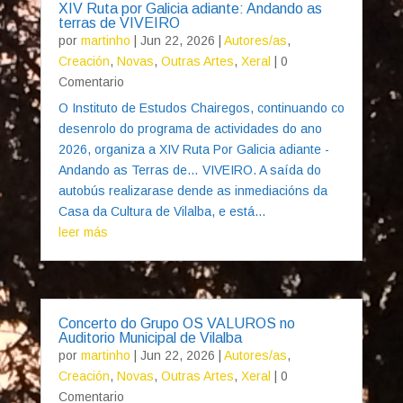
XIV Ruta por Galicia adiante: Andando as
terras de VIVEIRO
por
martinho
|
Jun 22, 2026
|
Autores/as
,
Creación
,
Novas
,
Outras Artes
,
Xeral
| 0
Comentario
O Instituto de Estudos Chairegos, continuando co
desenrolo do programa de actividades do ano
2026, organiza a XIV Ruta Por Galicia adiante -
Andando as Terras de… VIVEIRO. A saída do
autobús realizarase dende as inmediacións da
Casa da Cultura de Vilalba, e está...
leer más
Concerto do Grupo OS VALUROS no
Auditorio Municipal de Vilalba
por
martinho
|
Jun 22, 2026
|
Autores/as
,
Creación
,
Novas
,
Outras Artes
,
Xeral
| 0
Comentario