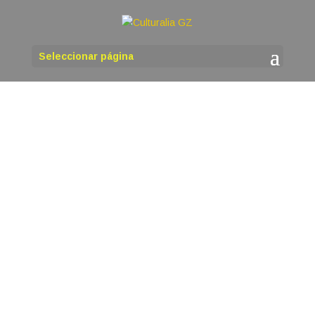
Seleccionar página
martinho
A Asociación Cultural Castiñeiro Milenario de
Begonte vaiorganizar a Décimo cuarta edición do
Festival 27373 de músicaen Galego que terá
lugar o sábado 8 de agosto no Club Fluvial
deBegonte que presta as súas instalacións para
a celebración destefestival. O Festival...