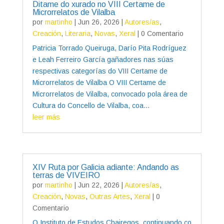
Ditame do xurado no VIII Certame de
Microrrelatos de Vilalba
por
martinho
|
Jun 26, 2026
|
Autores/as
,
Creación
,
Literaria
,
Novas
,
Xeral
| 0 Comentario
Patricia Torrado Queiruga, Darío Pita Rodríguez
e Leah Ferreiro García gañadores nas súas
respectivas categorías do VIII Certame de
Microrrelatos de Vilalba O VIII Certame de
Microrrelatos de Vilalba, convocado pola área de
Cultura do Concello de Vilalba, coa...
leer más
XIV Ruta por Galicia adiante: Andando as
terras de VIVEIRO
por
martinho
|
Jun 22, 2026
|
Autores/as
,
Creación
,
Novas
,
Outras Artes
,
Xeral
| 0
Comentario
O Instituto de Estudos Chairegos, continuando co