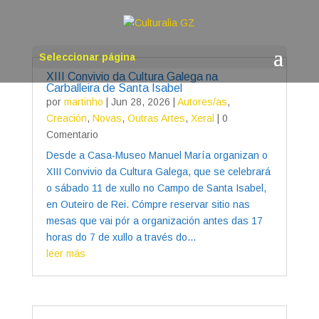
Seleccionar página
XIII Convivio da Cultura Galega na
Carballeira de Santa Isabel
por
martinho
|
Jun 28, 2026
|
Autores/as
,
Creación
,
Novas
,
Outras Artes
,
Xeral
| 0
Comentario
Desde a Casa-Museo Manuel María organizan o
XIII Convivio da Cultura Galega, que se celebrará
o sábado 11 de xullo no Campo de Santa Isabel,
en Outeiro de Rei. Cómpre reservar sitio nas
mesas que vai pór a organización antes das 17
horas do 7 de xullo a través do...
leer más