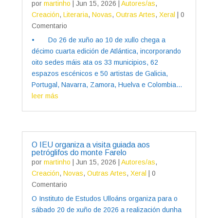
por
martinho
|
Jun 15, 2026
|
Autores/as
,
Creación
,
Literaria
,
Novas
,
Outras Artes
,
Xeral
| 0
Comentario
• Do 26 de xuño ao 10 de xullo chega a
décimo cuarta edición de Atlántica, incorporando
oito sedes máis ata os 33 municipios, 62
espazos escénicos e 50 artistas de Galicia,
Portugal, Navarra, Zamora, Huelva e Colombia...
leer más
O IEU organiza a visita guiada aos
petróglifos do monte Farelo
por
martinho
|
Jun 15, 2026
|
Autores/as
,
Creación
,
Novas
,
Outras Artes
,
Xeral
| 0
Comentario
O Instituto de Estudos Ulloáns organiza para o
sábado 20 de xuño de 2026 a realización dunha