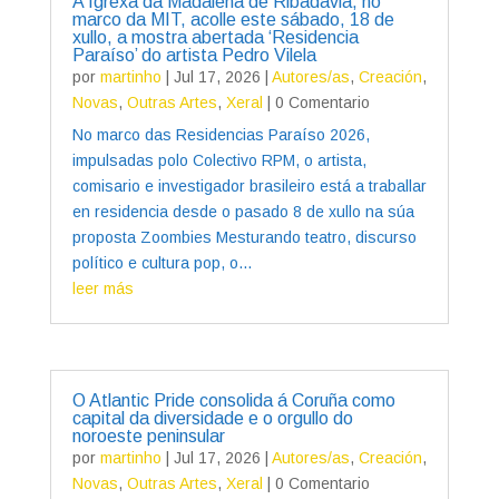
A Igrexa da Madalena de Ribadavia, no
marco da MIT, acolle este sábado, 18 de
xullo, a mostra abertada ‘Residencia
Paraíso’ do artista Pedro Vilela
por
martinho
|
Jul 17, 2026
|
Autores/as
,
Creación
,
Novas
,
Outras Artes
,
Xeral
| 0 Comentario
No marco das Residencias Paraíso 2026,
impulsadas polo Colectivo RPM, o artista,
comisario e investigador brasileiro está a traballar
en residencia desde o pasado 8 de xullo na súa
proposta Zoombies Mesturando teatro, discurso
político e cultura pop, o...
leer más
O Atlantic Pride consolida á Coruña como
capital da diversidade e o orgullo do
noroeste peninsular
por
martinho
|
Jul 17, 2026
|
Autores/as
,
Creación
,
Novas
,
Outras Artes
,
Xeral
| 0 Comentario