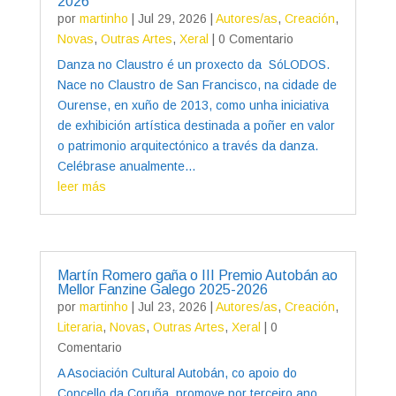
2026
por
martinho
|
Jul 29, 2026
|
Autores/as
,
Creación
,
Novas
,
Outras Artes
,
Xeral
| 0 Comentario
Danza no Claustro é un proxecto da SóLODOS.
Nace no Claustro de San Francisco, na cidade de
Ourense, en xuño de 2013, como unha iniciativa
de exhibición artística destinada a poñer en valor
o patrimonio arquitectónico a través da danza.
Celébrase anualmente...
leer más
Martín Romero gaña o III Premio Autobán ao
Mellor Fanzine Galego 2025-2026
por
martinho
|
Jul 23, 2026
|
Autores/as
,
Creación
,
Literaria
,
Novas
,
Outras Artes
,
Xeral
| 0
Comentario
A Asociación Cultural Autobán, co apoio do
Concello da Coruña, promove por terceiro ano