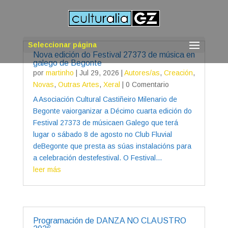
Seleccionar página
Nova edición do Festival 27373 de música en
galego de Begonte
por
martinho
|
Jul 29, 2026
|
Autores/as
,
Creación
,
Novas
,
Outras Artes
,
Xeral
| 0 Comentario
A Asociación Cultural Castiñeiro Milenario de
Begonte vaiorganizar a Décimo cuarta edición do
Festival 27373 de músicaen Galego que terá
lugar o sábado 8 de agosto no Club Fluvial
deBegonte que presta as súas instalacións para
a celebración destefestival. O Festival...
leer más
Programación de DANZA NO CLAUSTRO