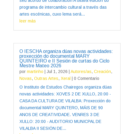
seu acordo de colaboración A oitava edición do
programa de intercambio cultural a través das
artes escénicas, cuxo lema será...
leer más
O IESCHA organiza dúas novas actividades:
proxección do documental MARY
QUINTEIRO e II Sesión de curtas do Ciclo
Mestre Mateo 2026
por
martinho
|
Jul 1, 2026
|
Autores/as
,
Creación
,
Novas
,
Outras Artes
,
Xeral
| 0 Comentario
O Instituto de Estudos Chairegos organiza dúas
novas actividades: XOVES 2 DE XULLO, 20:00 -
CASA DA CULTURA DE VILALBA: Proxección do
documental MARY QUINTERO, MÁIS DE 90
ANOS DE CREATIVIDADE. VENRES 3 DE
XULLO: 20:00 - AUDITORIO MUNICPAL DE
VILALBA II SESIÓN DE...