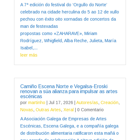
A 7ª edición do festival do ‘Orgullo do Norte’
celebrado na cidade herculina do 5 ao 12 de xullo
pechou con éxito oito xornadas de concertos da
man de festexadas
propostas como «ZAHARAVE», Miriam
Rodríguez, Whigfield, Alba Reche, Julieta, María
Isabel,...
leer más
Camiño Escena Norte e Vegalsa-Eroski
renovan a súa alianza para impulsar as artes
escénicas
por
martinho
|
Jul 17, 2026
|
Autores/as
,
Creación
,
Novas
,
Outras Artes
,
Xeral
| 0 Comentario
A Asociación Galega de Empresas de Artes
Escénicas, Escena Galega, e a compañía galega
de distribución alimentaria ratificaron esta mañá o