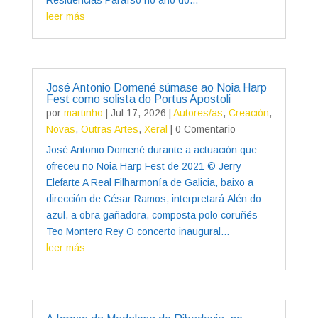
leer más
José Antonio Domené súmase ao Noia Harp
Fest como solista do Portus Apostoli
por
martinho
|
Jul 17, 2026
|
Autores/as
,
Creación
,
Novas
,
Outras Artes
,
Xeral
| 0 Comentario
José Antonio Domené durante a actuación que
ofreceu no Noia Harp Fest de 2021 © Jerry
Elefarte A Real Filharmonía de Galicia, baixo a
dirección de César Ramos, interpretará Alén do
azul, a obra gañadora, composta polo coruñés
Teo Montero Rey O concerto inaugural...
leer más