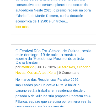
consecutivo este certame pioneiro no sector da
autoedición Neste 2026, o premio recaeu na obra
“Diarios”, de Martín Romero, cunha dotación
económica de 1.250€ e un trofeo...
leer más
O Festival Rúa Ext-Cénica, de Oleiros, acolle
este domingo, 19 de xullo, a mostra
aberta da ‘Residencia Paraíso’ do artista
Darío Bardam
por
martinho
|
Jul 17, 2026
|
Autores/as
,
Creación
,
Novas
,
Outras Artes
,
Xeral
| 0 Comentario
No marco das Residencias Paraíso 2026,
impulsadas polo Colectivo RPM, o bailarín
canario está a traballar en residencia desde o
pasado 6 de xullo na súa proposta Phantom en A
Fábrica, espazo que se suma por primeira vez ás
Residencias Paraíso no ano do...