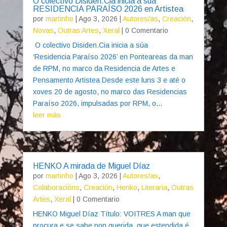
O colectivo Disiden.Cia inicia a súa
RESIDENCIA PARAÍSO 2026 en Artistea
por
martinho
|
Ago 3, 2026
|
Autores/as
,
Creación
,
Novas
,
Outras Artes
,
Xeral
| 0 Comentario
O colectivo Disiden.Cia inicia a súa
‘Residencia Paraíso 2026’ en Ponteareas da man
de RPM, no marco da Residencia de Artes e
Pensamento Artistea Desde este luns 3 e até o
xoves 20 de agosto, no marco das Residencias
Paraíso 2026, impulsadas por RPM, o...
leer más
HENKO A mirada de Miguel Díaz
por
martinho
|
Ago 3, 2026
|
Autores/as
,
Colaboracións
,
Creación
,
Henko
,
Literaria
,
Outras
Artes
,
Xeral
| 0 Comentario
HENKO Miguel Díaz Título: VOITRES A man que
procura e se sabe non querida, que estendida é