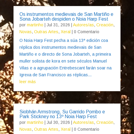
Os instrumentos medievais de San Martiño e
Sona Jobarteh despiden o Noia Harp Fest
por
martinho
|
Jul 31, 2026
|
Autores/as
,
Creación
,
Novas
,
Outras Artes
,
Xeral
| 0 Comentario
O Noia Harp Fest pecha a súa 13ª edición coa
réplica dos instrumentos medievais de San
Martiño e o directo de Sona Jobarteh, a primeira
muller solista de kora en sete séculos Manuel
Vilas e a agrupación Entrebescant farán soar na
Igrexa de San Francisco as réplicas...
leer más
Siobhán Armstrong, Su Garrido Pombo e
Park Stickney no 13º Noia Harp Fest
por
martinho
|
Jul 30, 2026
|
Autores/as
,
Creación
,
Novas
,
Outras Artes
,
Xeral
| 0 Comentario