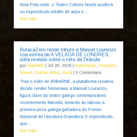
Noia Pola noite, o Teatro Coliseo Noela acollerá
un espectáculo inédito de arpa e...
leer más
ButacaZero rende tributo a Manuel Lourenzo
coa estrea de A VELADA DE LONDRES,
unha revisión sobre o mito de Drácula
por
martinho
|
Jul 30, 2026
|
Autores/as
,
Creación
,
Novas
,
Outras Artes
,
Xeral
| 0 Comentario
Tras o éxito de IRIBARNE, a plataforma creativa
decide render homenaxe a Manuel Lourenzo,
figura clave do teatro galego contemporáneo
recentemente falecida, levando ás táboas a
primeira peza galega gañadora do Premio
Nacional de Literatura Dramática O espectáculo,
que...
leer más