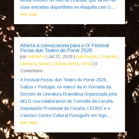
súas entradas dispoñibles en Ataquilla.com O...
leer más
Aberta a convocatoria para o IX Festival
Pezas dun Teatro do Porvir 2026
por
martinho
|
Jul 31, 2026
|
Autores/as
,
Creación
,
Literaria
,
Novas
,
Outras Artes
,
Xeral
| 0
Comentario
X Festival Pezas dun Teatro do Porvir 2026,
Galiza + Portugal, no marco da XI Xornada da
Sección de Literatura Dramática Organizada pola
AELG coa colaboración do Concello da Coruña,
Deputación Provincial da Coruña, CEDRO e o
Camões-Centro Cultural Português em Vigo...
leer más