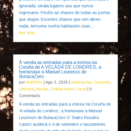
ignorada, sinala lugares aos que nunca
regresarei. Perdín as chaves de todas as portas
que atopei. Encontro chaves que non abren
nada. Anícome nunha habitación coas...
leer más
Á venda as entradas para a estrea na
Coruña de A VELADA DE LONDRES, a
homenaxe a Manuel Lourenzo de
ButacaZero
por
martinho
|
Ago 3, 2026
|
Autores/as
,
Creación
,
Literaria
,
Novas
,
Outras Artes
,
Xeral
| 0
Comentario
Á venda as entradas para a estrea na Coruña de
‘A velada de Londres’, a homenaxe a Manuel
Lourenzo de ButacaZero O Teatro Rosalía
Castro acollerá o 4 de setembro o lanzamento
desta revisión do mito de Drácula, que xa ten as