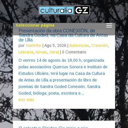
Seleccionar página
Presentación da obra CONEXIÓN, de
Sandra Goded, na Casa da Cultura de Antas
de Ulla
por
martinho
|
Ago 5, 2026
|
Autores/as
,
Creación
,
Literaria
,
Novas
,
Xeral
| 0 Comentario
O venres 14 de agosto ás 18,00 h, organizada
polas asociacións Quercus Sonora e Instituto de
Estudos Ulloáns, terá lugar na Casa da Cultura
de Antas de Ulla a presentación do libro de
poemas de Sandra Goded Conexión. Sandra
Goded, bióloga, poeta, escritora e...
leer más