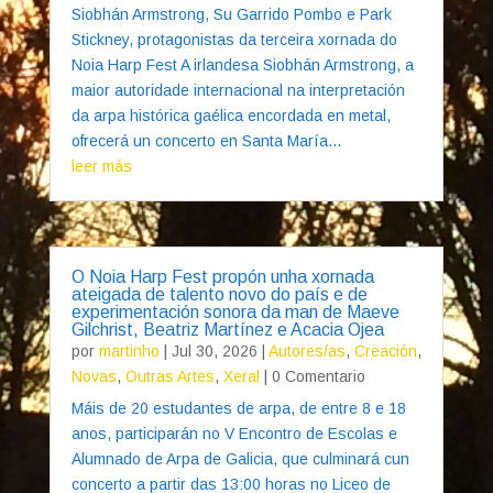
Siobhán Armstrong, Su Garrido Pombo e Park
Stickney, protagonistas da terceira xornada do
Noia Harp Fest A irlandesa Siobhán Armstrong, a
maior autoridade internacional na interpretación
da arpa histórica gaélica encordada en metal,
ofrecerá un concerto en Santa María...
leer más
O Noia Harp Fest propón unha xornada
ateigada de talento novo do país e de
experimentación sonora da man de Maeve
Gilchrist, Beatriz Martínez e Acacia Ojea
por
martinho
|
Jul 30, 2026
|
Autores/as
,
Creación
,
Novas
,
Outras Artes
,
Xeral
| 0 Comentario
Máis de 20 estudantes de arpa, de entre 8 e 18
anos, participarán no V Encontro de Escolas e
Alumnado de Arpa de Galicia, que culminará cun
concerto a partir das 13:00 horas no Liceo de