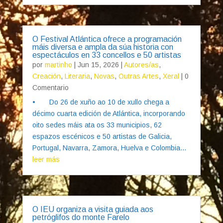
O Festival Atlántica ofrece a programación
máis diversa e ampla da súa historia con
espectáculos en 33 concellos e 50 artistas
por
martinho
|
Jun 15, 2026
|
Autores/as
,
Creación
,
Literaria
,
Novas
,
Outras Artes
,
Xeral
| 0
Comentario
• Do 26 de xuño ao 10 de xullo chega a
décimo cuarta edición de Atlántica, incorporando
oito sedes máis ata os 33 municipios, 62
espazos escénicos e 50 artistas de Galicia,
Portugal, Navarra, Zamora, Huelva e Colombia...
leer más
O IEU organiza a visita guiada aos
petróglifos do monte Farelo