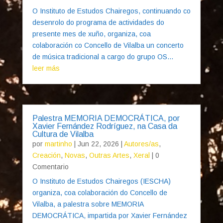
O Instituto de Estudos Chairegos, continuando co
desenrolo do programa de actividades do
presente mes de xuño, organiza, coa
colaboración co Concello de Vilalba un concerto
de música tradicional a cargo do grupo OS...
leer más
Palestra MEMORIA DEMOCRÁTICA, por
Xavier Fernández Rodríguez, na Casa da
Cultura de Vilalba
por
martinho
|
Jun 22, 2026
|
Autores/as
,
Creación
,
Novas
,
Outras Artes
,
Xeral
| 0
Comentario
O Instituto de Estudos Chairegos (IESCHA)
organiza, coa colaboración do Concello de
Vilalba, a palestra sobre MEMORIA
DEMOCRÁTICA, impartida por Xavier Fernández