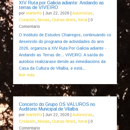
XIV Ruta por Galicia adiante: Andando as
terras de VIVEIRO
por
martinho
|
Jun 22, 2026
|
Autores/as
,
Creación
,
Novas
,
Outras Artes
,
Xeral
| 0
Comentario
O Instituto de Estudos Chairegos, continuando co
desenrolo do programa de actividades do ano
2026, organiza a XIV Ruta Por Galicia adiante -
Andando as Terras de… VIVEIRO. A saída do
autobús realizarase dende as inmediacións da
Casa da Cultura de Vilalba, e está...
leer más
Concerto do Grupo OS VALUROS no
Auditorio Municipal de Vilalba
por
martinho
|
Jun 22, 2026
|
Autores/as
,
Creación
,
Novas
,
Outras Artes
,
Xeral
| 0
Comentario