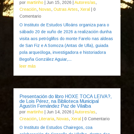
por
martinho
|
Jun 15, 2026
|
Autores/as
,
Creación
,
Novas
,
Outras Artes
,
Xeral
| 0
Comentario
O Instituto de Estudos Ulloáns organiza para o
sábado 20 de xuño de 2026 a realización dunha
visita aos petróglifos do monte Farelo nas aldeas
de San Fiz e A Somoza (Antas de Ulla), guiada
pola arqueóloga, investigadora e historiadora
Begoña González Aguiar,...
leer más
Presentación do libro HOXE TOCA LEIVA?,
de Lois Pérez, na Biblioteca Municipal
Agustín Fernández Paz de Vilalba
por
martinho
|
Jun 14, 2026
|
Autores/as
,
Creación
,
Literaria
,
Novas
,
Xeral
| 0 Comentario
O Instituto de Estudos Chairegos, coa