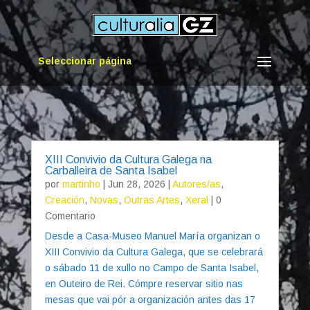
Seleccionar página
XIII Convivio da Cultura Galega na
Carballeira de Santa Isabel
por
martinho
|
Jun 28, 2026
|
Autores/as
,
Creación
,
Novas
,
Outras Artes
,
Xeral
| 0
Comentario
Desde a Casa-Museo Manuel María organizan o
XIII Convivio da Cultura Galega, que se celebrará
o sábado 11 de xullo no Campo de Santa Isabel,
en Outeiro de Rei. Cómpre reservar sitio nas
mesas que vai pór a organización antes das 17