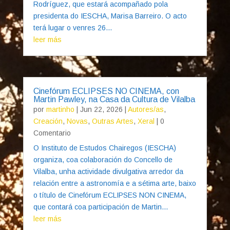
Rodríguez, que estará acompañado pola
presidenta do IESCHA, Marisa Barreiro. O acto
terá lugar o venres 26...
leer más
Cinefórum ECLIPSES NO CINEMA, con
Martin Pawley, na Casa da Cultura de Vilalba
por
martinho
|
Jun 22, 2026
|
Autores/as
,
Creación
,
Novas
,
Outras Artes
,
Xeral
| 0
Comentario
O Instituto de Estudos Chairegos (IESCHA)
organiza, coa colaboración do Concello de
Vilalba, unha actividade divulgativa arredor da
relación entre a astronomía e a sétima arte, baixo
o título de Cinefórum ECLIPSES NON CINEMA,
que contará coa participación de Martin...
leer más