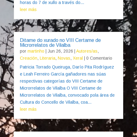
horas do 7 de xullo a través do...
leer más
Ditame do xurado no VIII Certame de
Microrrelatos de Vilalba
por
martinho
|
Jun 26, 2026
|
Autores/as
,
Creación
,
Literaria
,
Novas
,
Xeral
| 0 Comentario
Patricia Torrado Queiruga, Darío Pita Rodríguez
e Leah Ferreiro García gañadores nas súas
respectivas categorías do VIII Certame de
Microrrelatos de Vilalba O VIII Certame de
Microrrelatos de Vilalba, convocado pola área de
Cultura do Concello de Vilalba, coa...
leer más