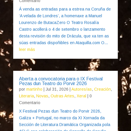
Comentario
Á venda as entradas para a estrea na Coruña de
‘A velada de Londres’, a homenaxe a Manuel
Lourenzo de ButacaZero O Teatro Rosalía
Castro acollerá o 4 de setembro o lanzamento
desta revisión do mito de Drácula, que xa ten as
súas entradas dispoñibles en Ataquilla.com O...
leer más
Aberta a convocatoria para o IX Festival
Pezas dun Teatro do Porvir 2026
por
martinho
|
Jul 31, 2026
|
Autores/as
,
Creación
,
Literaria
,
Novas
,
Outras Artes
,
Xeral
| 0
Comentario
X Festival Pezas dun Teatro do Porvir 2026,
Galiza + Portugal, no marco da XI Xornada da
Sección de Literatura Dramática Organizada pola