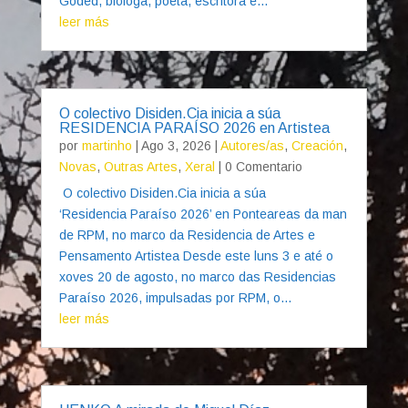
Goded, bióloga, poeta, escritora e...
leer más
O colectivo Disiden.Cia inicia a súa
RESIDENCIA PARAÍSO 2026 en Artistea
por
martinho
|
Ago 3, 2026
|
Autores/as
,
Creación
,
Novas
,
Outras Artes
,
Xeral
| 0 Comentario
O colectivo Disiden.Cia inicia a súa
‘Residencia Paraíso 2026’ en Ponteareas da man
de RPM, no marco da Residencia de Artes e
Pensamento Artistea Desde este luns 3 e até o
xoves 20 de agosto, no marco das Residencias
Paraíso 2026, impulsadas por RPM, o...
leer más