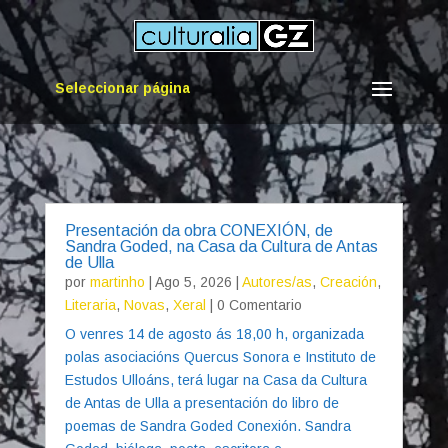
Seleccionar página
Presentación da obra CONEXIÓN, de
Sandra Goded, na Casa da Cultura de Antas
de Ulla
por
martinho
|
Ago 5, 2026
|
Autores/as
,
Creación
,
Literaria
,
Novas
,
Xeral
| 0 Comentario
O venres 14 de agosto ás 18,00 h, organizada
polas asociacións Quercus Sonora e Instituto de
Estudos Ulloáns, terá lugar na Casa da Cultura
de Antas de Ulla a presentación do libro de
poemas de Sandra Goded Conexión. Sandra