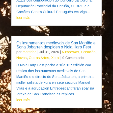
AELG coa colaboración do Concello da Coruña,
Deputación Provincial da Coruña, CEDRO e o
Camões-Centro Cultural Português em Vigo...
leer más
Os instrumentos medievais de San Martiño e
Sona Jobarteh despiden o Noia Harp Fest
por
martinho
|
Jul 31, 2026
|
Autores/as
,
Creación
,
Novas
,
Outras Artes
,
Xeral
| 0 Comentario
O Noia Harp Fest pecha a súa 13ª edición coa
réplica dos instrumentos medievais de San
Martiño e o directo de Sona Jobarteh, a primeira
muller solista de kora en sete séculos Manuel
Vilas e a agrupación Entrebescant farán soar na
Igrexa de San Francisco as réplicas...
leer más