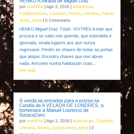
HENKO A mirada de Miguel Díaz
por
martinho
|
Ago 3, 2026
|
Autores/as
,
Colaboracións
,
Creación
,
Henko
,
Literaria
,
Outras
Artes
,
Xeral
| 0 Comentario
HENKO Miguel Díaz Título: VOITRES A man que
procura e se sabe non querida, que estendida é
ignorada, sinala lugares aos que nunca
regresarei. Perdín as chaves de todas as portas
que atopei. Encontro chaves que non abren
nada. Anícome nunha habitación coas...
leer más
Á venda as entradas para a estrea na
Coruña de A VELADA DE LONDRES, a
homenaxe a Manuel Lourenzo de
ButacaZero
por
martinho
|
Ago 3, 2026
|
Autores/as
,
Creación
,
Literaria
,
Novas
,
Outras Artes
,
Xeral
| 0