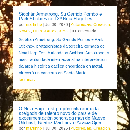
Siobhán Armstrong, Su Garrido Pombo e
Park Stickney no 13º Noia Harp Fest
por
martinho
|
Jul 30, 2026
|
Autores/as
,
Creación
,
Novas
,
Outras Artes
,
Xeral
| 0 Comentario
Siobhán Armstrong, Su Garrido Pombo e Park
Stickney, protagonistas da terceira xornada do
Noia Harp Fest A irlandesa Siobhán Armstrong, a
maior autoridade internacional na interpretación
da arpa histórica gaélica encordada en metal,
ofrecerá un concerto en Santa María...
leer más
O Noia Harp Fest propón unha xornada
ateigada de talento novo do país e de
experimentación sonora da man de Maeve
Gilchrist, Beatriz Martínez e Acacia Ojea
por
martinho
|
Jul 30, 2026
|
Autores/as
,
Creación
,