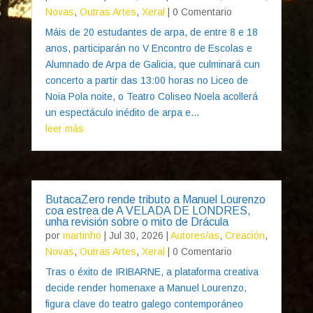
Novas
,
Outras Artes
,
Xeral
| 0 Comentario
Máis de 20 estudantes de arpa, de entre 8 e 18
anos, participarán no V Encontro de Escolas e
Alumnado de Arpa de Galicia, que culminará cun
concerto a partir das 13:00 horas no Liceo de
Noia Pola noite, o Teatro Coliseo Noela acollerá
un espectáculo inédito de arpa e...
leer más
ButacaZero rende tributo a Manuel Lourenzo
coa estrea de A VELADA DE LONDRES,
unha revisión sobre o mito de Drácula
por
martinho
|
Jul 30, 2026
|
Autores/as
,
Creación
,
Novas
,
Outras Artes
,
Xeral
| 0 Comentario
Tras o éxito de IRIBARNE, a plataforma creativa
decide render homenaxe a Manuel Lourenzo,
figura clave do teatro galego contemporáneo