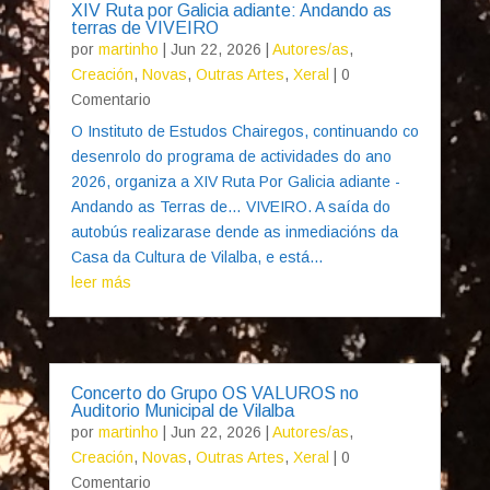
XIV Ruta por Galicia adiante: Andando as
terras de VIVEIRO
por
martinho
|
Jun 22, 2026
|
Autores/as
,
Creación
,
Novas
,
Outras Artes
,
Xeral
| 0
Comentario
O Instituto de Estudos Chairegos, continuando co
desenrolo do programa de actividades do ano
2026, organiza a XIV Ruta Por Galicia adiante -
Andando as Terras de… VIVEIRO. A saída do
autobús realizarase dende as inmediacións da
Casa da Cultura de Vilalba, e está...
leer más
Concerto do Grupo OS VALUROS no
Auditorio Municipal de Vilalba
por
martinho
|
Jun 22, 2026
|
Autores/as
,
Creación
,
Novas
,
Outras Artes
,
Xeral
| 0
Comentario