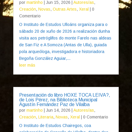
por
martinho
|
Jun 15, 2026
|
Autores/as
,
Creación
,
Novas
,
Outras Artes
,
Xeral
| 0
Comentario
O Instituto de Estudos Ulloáns organiza para o
sábado 20 de xuño de 2026 a realización dunha
visita aos petróglifos do monte Farelo nas aldeas
de San Fiz e A Somoza (Antas de Ulla), guiada
pola arqueóloga, investigadora e historiadora
Begoña González Aguiar,...
leer más
Presentación do libro HOXE TOCA LEIVA?,
de Lois Pérez, na Biblioteca Municipal
Agustín Fernández Paz de Vilalba
por
martinho
|
Jun 14, 2026
|
Autores/as
,
Creación
,
Literaria
,
Novas
,
Xeral
| 0 Comentario
O Instituto de Estudos Chairegos, coa