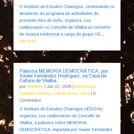
O Instituto de Estudos Chairegos, continuando co
desenrolo do programa de actividades do
presente mes de xuño, organiza, coa
colaboración co Concello de Vilalba un concerto
de música tradicional a cargo do grupo OS...
leer más
Palestra MEMORIA DEMOCRÁTICA, por
Xavier Fernández Rodríguez, na Casa da
Cultura de Vilalba
por
martinho
|
Jun 22, 2026
|
Autores/as
,
Creación
,
Novas
,
Outras Artes
,
Xeral
| 0
Comentario
O Instituto de Estudos Chairegos (IESCHA)
organiza, coa colaboración do Concello de
Vilalba, a palestra sobre MEMORIA
DEMOCRÁTICA, impartida por Xavier Fernández