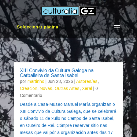
Seleccionar página
XIII Convivio da Cultura Galega na
Carballeira de Santa Isabel
por
martinho
|
Jun 28, 2026
|
Autores/as
,
Creación
,
Novas
,
Outras Artes
,
Xeral
| 0
Comentario
Desde a Casa-Museo Manuel María organizan o
XIII Convivio da Cultura Galega, que se celebrará
o sábado 11 de xullo no Campo de Santa Isabel,
en Outeiro de Rei. Cómpre reservar sitio nas
mesas que vai pór a organización antes das 17