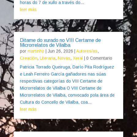
horas do 7 de xullo a través do...
leer más
Ditame do xurado no VIII Certame de
Microrrelatos de Vilalba
por
martinho
|
Jun 26, 2026
|
Autores/as
,
Creación
,
Literaria
,
Novas
,
Xeral
| 0 Comentario
Patricia Torrado Queiruga, Darío Pita Rodríguez
e Leah Ferreiro García gañadores nas súas
respectivas categorías do VIII Certame de
Microrrelatos de Vilalba O VIII Certame de
Microrrelatos de Vilalba, convocado pola área de
Cultura do Concello de Vilalba, coa...
leer más