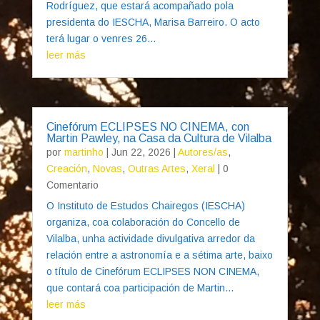
Rodríguez, que estará acompañado pola
presidenta do IESCHA, Marisa Barreiro. O acto
terá lugar o venres 26...
leer más
Cinefórum ECLIPSES NO CINEMA, con
Martin Pawley, na Casa da Cultura de Vilalba
por
martinho
|
Jun 22, 2026
|
Autores/as
,
Creación
,
Novas
,
Outras Artes
,
Xeral
| 0
Comentario
O Instituto de Estudos Chairegos (IESCHA)
organiza, coa colaboración do Concello de
Vilalba, unha actividade divulgativa arredor da
relación entre a astronomía e a sétima arte, baixo
o título de Cinefórum ECLIPSES NON CINEMA,
que contará coa participación de Martin...
leer más