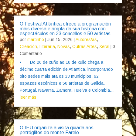
O Festival Atlántica ofrece a programación
máis diversa e ampla da súa historia con
espectáculos en 33 concellos e 50 artistas
por
martinho
|
Jun 15, 2026
|
Autores/as
,
Creación
,
Literaria
,
Novas
,
Outras Artes
,
Xeral
| 0
Comentario
• Do 26 de xuño ao 10 de xullo chega a
décimo cuarta edición de Atlántica, incorporando
oito sedes máis ata os 33 municipios, 62
espazos escénicos e 50 artistas de Galicia,
Portugal, Navarra, Zamora, Huelva e Colombia...
leer más
O IEU organiza a visita guiada aos
petróglifos do monte Farelo