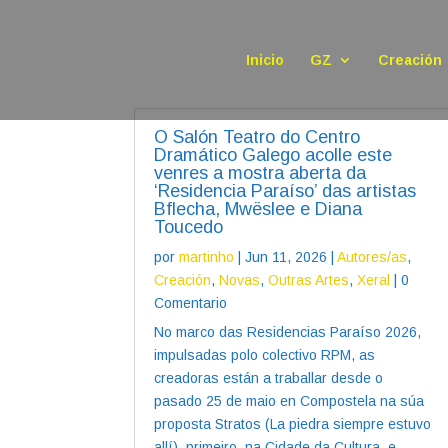
Inicio
GZ
Creación
O Salón Teatro do Centro
Dramático Galego acolle este
venres a mostra aberta da
‘Residencia Paraíso’ das artistas
Bflecha, Mwëslee e Diana
Toucedo
por
martinho
|
Jun 11, 2026
|
Autores/as
,
Creación
,
Novas
,
Outras Artes
,
Xeral
| 0
Comentario
No marco das Residencias Paraíso 2026,
impulsadas polo colectivo RPM, as
creadoras están a traballar desde o
pasado 25 de maio en Compostela na súa
proposta Stratos (La piedra siempre estuvo
allí), primeiro, na Cidade da Cultura, e,