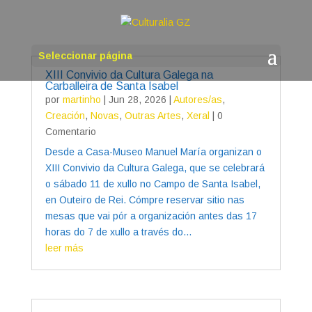
Seleccionar página
XIII Convivio da Cultura Galega na
Carballeira de Santa Isabel
por
martinho
|
Jun 28, 2026
|
Autores/as
,
Creación
,
Novas
,
Outras Artes
,
Xeral
| 0
Comentario
Desde a Casa-Museo Manuel María organizan o
XIII Convivio da Cultura Galega, que se celebrará
o sábado 11 de xullo no Campo de Santa Isabel,
en Outeiro de Rei. Cómpre reservar sitio nas
mesas que vai pór a organización antes das 17
horas do 7 de xullo a través do...
leer más