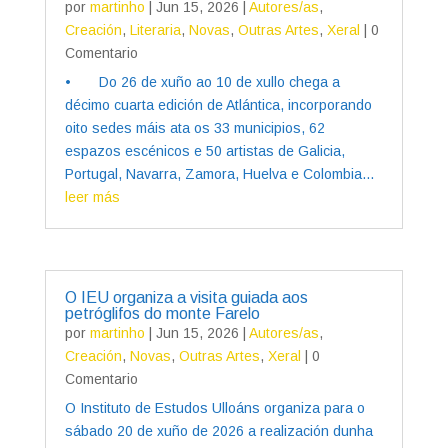
por
martinho
|
Jun 15, 2026
|
Autores/as
,
Creación
,
Literaria
,
Novas
,
Outras Artes
,
Xeral
| 0
Comentario
• Do 26 de xuño ao 10 de xullo chega a
décimo cuarta edición de Atlántica, incorporando
oito sedes máis ata os 33 municipios, 62
espazos escénicos e 50 artistas de Galicia,
Portugal, Navarra, Zamora, Huelva e Colombia...
leer más
O IEU organiza a visita guiada aos
petróglifos do monte Farelo
por
martinho
|
Jun 15, 2026
|
Autores/as
,
Creación
,
Novas
,
Outras Artes
,
Xeral
| 0
Comentario
O Instituto de Estudos Ulloáns organiza para o
sábado 20 de xuño de 2026 a realización dunha