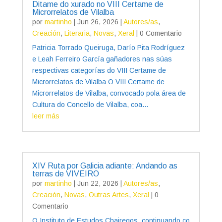
Ditame do xurado no VIII Certame de
Microrrelatos de Vilalba
por
martinho
|
Jun 26, 2026
|
Autores/as
,
Creación
,
Literaria
,
Novas
,
Xeral
| 0 Comentario
Patricia Torrado Queiruga, Darío Pita Rodríguez
e Leah Ferreiro García gañadores nas súas
respectivas categorías do VIII Certame de
Microrrelatos de Vilalba O VIII Certame de
Microrrelatos de Vilalba, convocado pola área de
Cultura do Concello de Vilalba, coa...
leer más
XIV Ruta por Galicia adiante: Andando as
terras de VIVEIRO
por
martinho
|
Jun 22, 2026
|
Autores/as
,
Creación
,
Novas
,
Outras Artes
,
Xeral
| 0
Comentario
O Instituto de Estudos Chairegos, continuando co