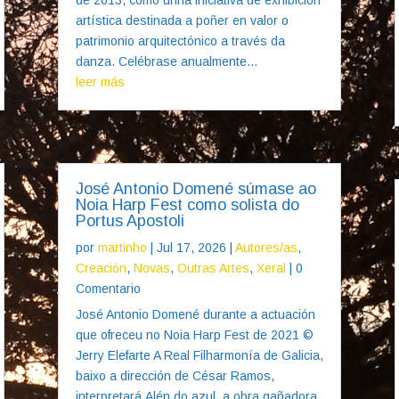
artística destinada a poñer en valor o
patrimonio arquitectónico a través da
danza. Celébrase anualmente...
leer más
José Antonio Domené súmase ao
Noia Harp Fest como solista do
Portus Apostoli
por
martinho
|
Jul 17, 2026
|
Autores/as
,
Creación
,
Novas
,
Outras Artes
,
Xeral
| 0
Comentario
José Antonio Domené durante a actuación
que ofreceu no Noia Harp Fest de 2021 ©
Jerry Elefarte A Real Filharmonía de Galicia,
baixo a dirección de César Ramos,
interpretará Alén do azul, a obra gañadora,