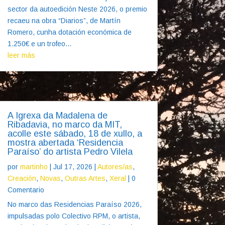
sector da autoedición Neste 2026, o premio
recaeu na obra “Diarios”, de Martín
Romero, cunha dotación económica de
1.250€ e un trofeo...
leer más
A Igrexa da Madalena de
Ribadavia, no marco da MIT,
acolle este sábado, 18 de xullo, a
mostra abertada ‘Residencia
Paraíso’ do artista Pedro Vilela
por
martinho
|
Jul 17, 2026
|
Autores/as
,
Creación
,
Novas
,
Outras Artes
,
Xeral
| 0
Comentario
No marco das Residencias Paraíso 2026,
impulsadas polo Colectivo RPM, o artista,