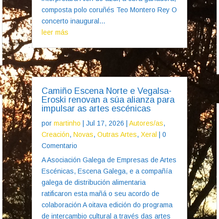
composta polo coruñés Teo Montero Rey O
concerto inaugural...
leer más
Camiño Escena Norte e Vegalsa-
Eroski renovan a súa alianza para
impulsar as artes escénicas
por
martinho
|
Jul 17, 2026
|
Autores/as
,
Creación
,
Novas
,
Outras Artes
,
Xeral
| 0
Comentario
A Asociación Galega de Empresas de Artes
Escénicas, Escena Galega, e a compañía
galega de distribución alimentaria
ratificaron esta mañá o seu acordo de
colaboración A oitava edición do programa
de intercambio cultural a través das artes