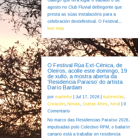
agosto no Club Fluvial deBegonte que
presta as súas instalacións para a
celebración destefestival. O Festival...
leer más
O Festival Rúa Ext-Cénica, de
Oleiros, acolle este domingo, 19
de xullo, a mostra aberta da
‘Residencia Paraíso’ do artista
Darío Bardam
por
martinho
|
Jul 17, 2026
|
Autores/as
,
Creación
,
Novas
,
Outras Artes
,
Xeral
| 0
Comentario
No marco das Residencias Paraíso 2026,
impulsadas polo Colectivo RPM, o bailarín
canario está a traballar en residencia