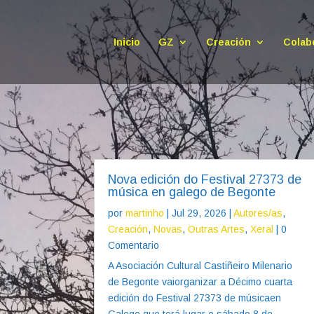
Inicio
GZ
Creación
Colab
Nova edición do Festival 27373 de
música en galego de Begonte
por
martinho
|
Jul 29, 2026
|
Autores/as
,
Creación
,
Novas
,
Outras Artes
,
Xeral
| 0
Comentario
A Asociación Cultural Castiñeiro Milenario
de Begonte vaiorganizar a Décimo cuarta
edición do Festival 27373 de músicaen
Galego que terá lugar o sábado 8 de