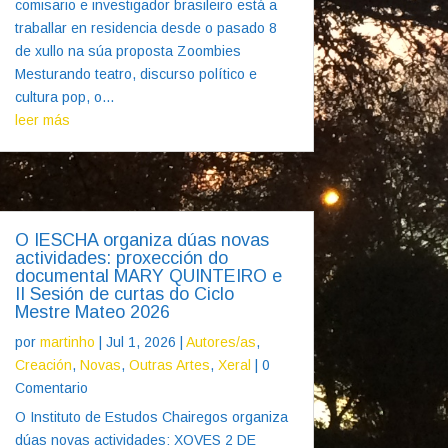
comisario e investigador brasileiro está a
traballar en residencia desde o pasado 8
de xullo na súa proposta Zoombies
Mesturando teatro, discurso político e
cultura pop, o...
leer más
O IESCHA organiza dúas novas
actividades: proxección do
documental MARY QUINTEIRO e
II Sesión de curtas do Ciclo
Mestre Mateo 2026
por
martinho
|
Jul 1, 2026
|
Autores/as
,
Creación
,
Novas
,
Outras Artes
,
Xeral
| 0
Comentario
O Instituto de Estudos Chairegos organiza
dúas novas actividades: XOVES 2 DE