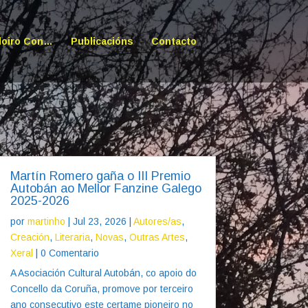
doiro Con…
Publicacións
Contacto
Martín Romero gaña o III Premio
Autobán ao Mellor Fanzine Galego
2025-2026
por
martinho
|
Jul 23, 2026
|
Autores/as
,
Creación
,
Literaria
,
Novas
,
Outras Artes
,
Xeral
| 0 Comentario
A Asociación Cultural Autobán, co apoio do
Concello da Coruña, promove por terceiro
ano consecutivo este certame pioneiro no