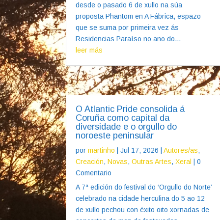
desde o pasado 6 de xullo na súa
proposta Phantom en A Fábrica, espazo
que se suma por primeira vez ás
Residencias Paraíso no ano do...
leer más
O Atlantic Pride consolida á
Coruña como capital da
diversidade e o orgullo do
noroeste peninsular
por
martinho
|
Jul 17, 2026
|
Autores/as
,
Creación
,
Novas
,
Outras Artes
,
Xeral
| 0
Comentario
A 7ª edición do festival do ‘Orgullo do Norte’
celebrado na cidade herculina do 5 ao 12
de xullo pechou con éxito oito xornadas de