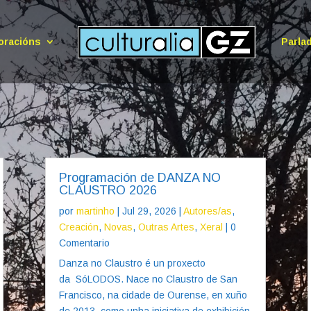
oracións
Parla
Programación de DANZA NO
CLAUSTRO 2026
por
martinho
|
Jul 29, 2026
|
Autores/as
,
Creación
,
Novas
,
Outras Artes
,
Xeral
| 0
Comentario
Danza no Claustro é un proxecto
da SóLODOS. Nace no Claustro de San
Francisco, na cidade de Ourense, en xuño
de 2013, como unha iniciativa de exhibición