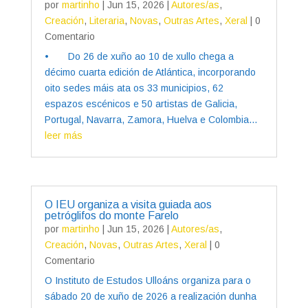
por
martinho
|
Jun 15, 2026
|
Autores/as
,
Creación
,
Literaria
,
Novas
,
Outras Artes
,
Xeral
| 0
Comentario
• Do 26 de xuño ao 10 de xullo chega a
décimo cuarta edición de Atlántica, incorporando
oito sedes máis ata os 33 municipios, 62
espazos escénicos e 50 artistas de Galicia,
Portugal, Navarra, Zamora, Huelva e Colombia...
leer más
O IEU organiza a visita guiada aos
petróglifos do monte Farelo
por
martinho
|
Jun 15, 2026
|
Autores/as
,
Creación
,
Novas
,
Outras Artes
,
Xeral
| 0
Comentario
O Instituto de Estudos Ulloáns organiza para o
sábado 20 de xuño de 2026 a realización dunha