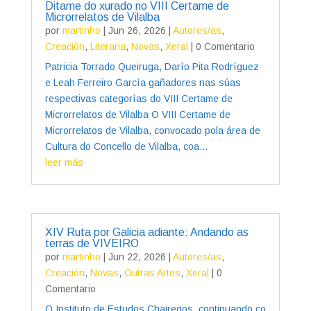
Ditame do xurado no VIII Certame de
Microrrelatos de Vilalba
por
martinho
|
Jun 26, 2026
|
Autores/as
,
Creación
,
Literaria
,
Novas
,
Xeral
| 0 Comentario
Patricia Torrado Queiruga, Darío Pita Rodríguez
e Leah Ferreiro García gañadores nas súas
respectivas categorías do VIII Certame de
Microrrelatos de Vilalba O VIII Certame de
Microrrelatos de Vilalba, convocado pola área de
Cultura do Concello de Vilalba, coa...
leer más
XIV Ruta por Galicia adiante: Andando as
terras de VIVEIRO
por
martinho
|
Jun 22, 2026
|
Autores/as
,
Creación
,
Novas
,
Outras Artes
,
Xeral
| 0
Comentario
O Instituto de Estudos Chairegos, continuando co