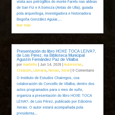
visita aos petróglifos do monte Farelo nas aldeas
de San Fiz e A Somoza (Antas de Ulla), guiada
pola arqueóloga, investigadora e historiadora
Begoña González Aguiar,...
leer más
Presentación do libro HOXE TOCA LEIVA?,
de Lois Pérez, na Biblioteca Municipal
Agustín Fernández Paz de Vilalba
por
martinho
|
Jun 14, 2026
|
Autores/as
,
Creación
,
Literaria
,
Novas
,
Xeral
| 0 Comentario
O Instituto de Estudos Chairegos, coa
colaboración do Concello de Vilalba, dentro dos
actos programados para o mes de xuño,
organiza a presentación do libro HOXE TOCA
LEIVA?, de Lois Pérez, publicado por Edicións
Xerais. O autor estará acompañada pola
presidenta...