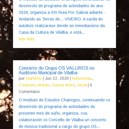
desenrolo do programa de actividades do ano
2026, organiza a XIV Ruta Por Galicia adiante -
Andando as Terras de… VIVEIRO. A saída do
autobús realizarase dende as inmediacións da
Casa da Cultura de Vilalba, e está...
leer más
Concerto do Grupo OS VALUROS no
Auditorio Municipal de Vilalba
por
martinho
|
Jun 22, 2026
|
Autores/as
,
Creación
,
Novas
,
Outras Artes
,
Xeral
| 0
Comentario
O Instituto de Estudos Chairegos, continuando co
desenrolo do programa de actividades do
presente mes de xuño, organiza, coa
colaboración co Concello de Vilalba un concerto
de música tradicional a cargo do grupo OS...