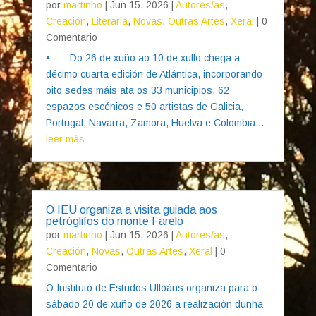
por
martinho
|
Jun 15, 2026
|
Autores/as
,
Creación
,
Literaria
,
Novas
,
Outras Artes
,
Xeral
| 0
Comentario
• Do 26 de xuño ao 10 de xullo chega a
décimo cuarta edición de Atlántica, incorporando
oito sedes máis ata os 33 municipios, 62
espazos escénicos e 50 artistas de Galicia,
Portugal, Navarra, Zamora, Huelva e Colombia...
leer más
O IEU organiza a visita guiada aos
petróglifos do monte Farelo
por
martinho
|
Jun 15, 2026
|
Autores/as
,
Creación
,
Novas
,
Outras Artes
,
Xeral
| 0
Comentario
O Instituto de Estudos Ulloáns organiza para o
sábado 20 de xuño de 2026 a realización dunha