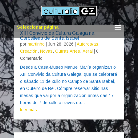
Seleccionar página
XIII Convivio da Cultura Galega na
Carballeira de Santa Isabel
por
martinho
|
Jun 28, 2026
|
Autores/as
,
Creación
,
Novas
,
Outras Artes
,
Xeral
| 0
Comentario
Desde a Casa-Museo Manuel María organizan o
XIII Convivio da Cultura Galega, que se celebrará
o sábado 11 de xullo no Campo de Santa Isabel,
en Outeiro de Rei. Cómpre reservar sitio nas
mesas que vai pór a organización antes das 17
horas do 7 de xullo a través do...
leer más