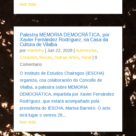
leer más
Palestra MEMORIA DEMOCRÁTICA, por
Xavier Fernández Rodríguez, na Casa da
Cultura de Vilalba
por
martinho
|
Jun 22, 2026
|
Autores/as
,
Creación
,
Novas
,
Outras Artes
,
Xeral
| 0
Comentario
O Instituto de Estudos Chairegos (IESCHA)
organiza, coa colaboración do Concello de
Vilalba, a palestra sobre MEMORIA
DEMOCRÁTICA, impartida por Xavier Fernández
Rodríguez, que estará acompañado pola
presidenta do IESCHA, Marisa Barreiro. O acto
terá lugar o venres 26...
leer más