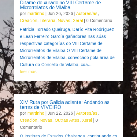
Ditame do xurado no VIII Certame de
Microrrelatos de Vilalba
por
martinho
|
Jun 26, 2026
|
Autores/as
,
Creación
,
Literaria
,
Novas
,
Xeral
| 0 Comentario
Patricia Torrado Queiruga, Darío Pita Rodríguez
e Leah Ferreiro García gañadores nas súas
respectivas categorías do VIII Certame de
Microrrelatos de Vilalba O VIII Certame de
Microrrelatos de Vilalba, convocado pola área de
Cultura do Concello de Vilalba, coa...
leer más
XIV Ruta por Galicia adiante: Andando as
terras de VIVEIRO
por
martinho
|
Jun 22, 2026
|
Autores/as
,
Creación
,
Novas
,
Outras Artes
,
Xeral
| 0
Comentario
O Instituto de Estudos Chairegos, continuando co