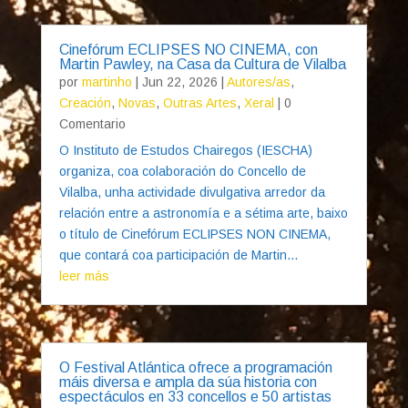
Cinefórum ECLIPSES NO CINEMA, con
Martin Pawley, na Casa da Cultura de Vilalba
por
martinho
|
Jun 22, 2026
|
Autores/as
,
Creación
,
Novas
,
Outras Artes
,
Xeral
| 0
Comentario
O Instituto de Estudos Chairegos (IESCHA)
organiza, coa colaboración do Concello de
Vilalba, unha actividade divulgativa arredor da
relación entre a astronomía e a sétima arte, baixo
o título de Cinefórum ECLIPSES NON CINEMA,
que contará coa participación de Martin...
leer más
O Festival Atlántica ofrece a programación
máis diversa e ampla da súa historia con
espectáculos en 33 concellos e 50 artistas