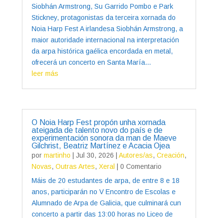
Siobhán Armstrong, Su Garrido Pombo e Park
Stickney, protagonistas da terceira xornada do
Noia Harp Fest A irlandesa Siobhán Armstrong, a
maior autoridade internacional na interpretación
da arpa histórica gaélica encordada en metal,
ofrecerá un concerto en Santa María...
leer más
O Noia Harp Fest propón unha xornada
ateigada de talento novo do país e de
experimentación sonora da man de Maeve
Gilchrist, Beatriz Martínez e Acacia Ojea
por
martinho
|
Jul 30, 2026
|
Autores/as
,
Creación
,
Novas
,
Outras Artes
,
Xeral
| 0 Comentario
Máis de 20 estudantes de arpa, de entre 8 e 18
anos, participarán no V Encontro de Escolas e
Alumnado de Arpa de Galicia, que culminará cun
concerto a partir das 13:00 horas no Liceo de