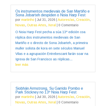
Os instrumentos medievais de San Martiño e
Sona Jobarteh despiden o Noia Harp Fest
por
martinho
|
Jul 31, 2026
|
Autores/as
,
Creación
,
Novas
,
Outras Artes
,
Xeral
| 0 Comentario
O Noia Harp Fest pecha a súa 13ª edición coa
réplica dos instrumentos medievais de San
Martiño e o directo de Sona Jobarteh, a primeira
muller solista de kora en sete séculos Manuel
Vilas e a agrupación Entrebescant farán soar na
Igrexa de San Francisco as réplicas...
leer más
Siobhán Armstrong, Su Garrido Pombo e
Park Stickney no 13º Noia Harp Fest
por
martinho
|
Jul 30, 2026
|
Autores/as
,
Creación
,
Novas
,
Outras Artes
,
Xeral
| 0 Comentario