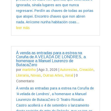
ignorada, sinala lugares aos que nunca
regresarei. Perdín as chaves de todas as portas
que atopei. Encontro chaves que non abren
nada. Anícome nunha habitación coas...
leer más
Á venda as entradas para a estrea na
Coruña de A VELADA DE LONDRES, a
homenaxe a Manuel Lourenzo de
ButacaZero
por
martinho
|
Ago 3, 2026
|
Autores/as
,
Creación
,
Literaria
,
Novas
,
Outras Artes
,
Xeral
| 0
Comentario
Á venda as entradas para a estrea na Coruña de
‘A velada de Londres’, a homenaxe a Manuel
Lourenzo de ButacaZero O Teatro Rosalía
Castro acollerá o 4 de setembro o lanzamento
desta revisión do mito de Drácula, que xa ten as