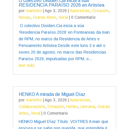
O colectivo Disiden.Cia inicia a súa
RESIDENCIA PARAÍSO 2026 en Artistea
por
martinho
|
Ago 3, 2026
|
Autores/as
,
Creación
,
Novas
,
Outras Artes
,
Xeral
| 0 Comentario
O colectivo Disiden.Cia inicia a súa
‘Residencia Paraíso 2026’ en Ponteareas da man
de RPM, no marco da Residencia de Artes e
Pensamento Artistea Desde este luns 3 e até o
xoves 20 de agosto, no marco das Residencias
Paraíso 2026, impulsadas por RPM, o...
leer más
HENKO A mirada de Miguel Díaz
por
martinho
|
Ago 3, 2026
|
Autores/as
,
Colaboracións
,
Creación
,
Henko
,
Literaria
,
Outras
Artes
,
Xeral
| 0 Comentario
HENKO Miguel Díaz Título: VOITRES A man que
procura e se sabe non querida, que estendida é