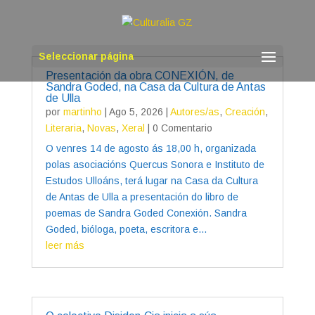
Seleccionar página
Presentación da obra CONEXIÓN, de
Sandra Goded, na Casa da Cultura de Antas
de Ulla
por
martinho
|
Ago 5, 2026
|
Autores/as
,
Creación
,
Literaria
,
Novas
,
Xeral
| 0 Comentario
O venres 14 de agosto ás 18,00 h, organizada
polas asociacións Quercus Sonora e Instituto de
Estudos Ulloáns, terá lugar na Casa da Cultura
de Antas de Ulla a presentación do libro de
poemas de Sandra Goded Conexión. Sandra
Goded, bióloga, poeta, escritora e...
leer más