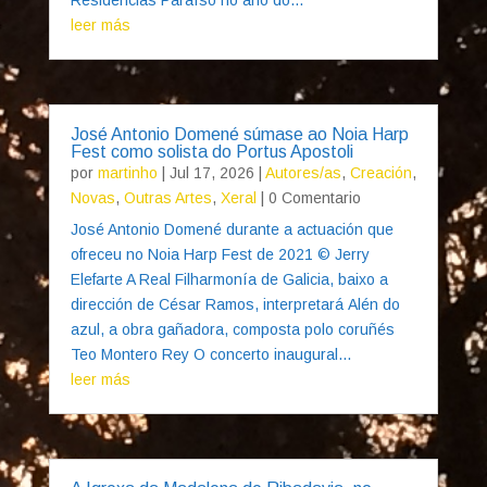
leer más
José Antonio Domené súmase ao Noia Harp
Fest como solista do Portus Apostoli
por
martinho
|
Jul 17, 2026
|
Autores/as
,
Creación
,
Novas
,
Outras Artes
,
Xeral
| 0 Comentario
José Antonio Domené durante a actuación que
ofreceu no Noia Harp Fest de 2021 © Jerry
Elefarte A Real Filharmonía de Galicia, baixo a
dirección de César Ramos, interpretará Alén do
azul, a obra gañadora, composta polo coruñés
Teo Montero Rey O concerto inaugural...
leer más