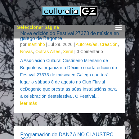
Seleccionar página
Nova edición do Festival 27373 de música en
galego de Begonte
por
martinho
|
Jul 29, 2026
|
Autores/as
,
Creación
,
Novas
,
Outras Artes
,
Xeral
| 0 Comentario
A Asociación Cultural Castiñeiro Milenario de
Begonte vaiorganizar a Décimo cuarta edición do
Festival 27373 de músicaen Galego que terá
lugar o sábado 8 de agosto no Club Fluvial
deBegonte que presta as súas instalacións para
a celebración destefestival. O Festival...
leer más
Programación de DANZA NO CLAUSTRO