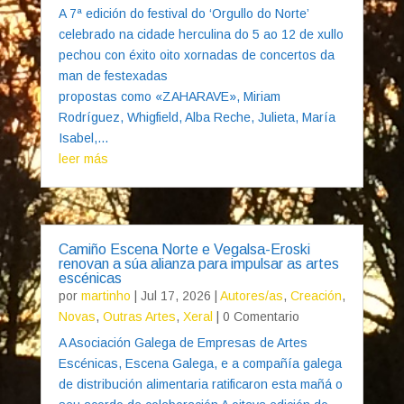
A 7ª edición do festival do ‘Orgullo do Norte’
celebrado na cidade herculina do 5 ao 12 de xullo
pechou con éxito oito xornadas de concertos da
man de festexadas
propostas como «ZAHARAVE», Miriam
Rodríguez, Whigfield, Alba Reche, Julieta, María
Isabel,...
leer más
Camiño Escena Norte e Vegalsa-Eroski
renovan a súa alianza para impulsar as artes
escénicas
por
martinho
|
Jul 17, 2026
|
Autores/as
,
Creación
,
Novas
,
Outras Artes
,
Xeral
| 0 Comentario
A Asociación Galega de Empresas de Artes
Escénicas, Escena Galega, e a compañía galega
de distribución alimentaria ratificaron esta mañá o