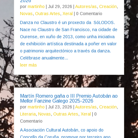
2026
por
martinho
|
Jul 29, 2026
|
Autores/as
,
Creación
,
Novas
,
Outras Artes
,
Xeral
| 0 Comentario
Danza no Claustro é un proxecto da SóLODOS.
Nace no Claustro de San Francisco, na cidade de
Ourense, en xuño de 2013, como unha iniciativa
de exhibición artística destinada a poñer en valor
o patrimonio arquitectónico a través da danza.
Celébrase anualmente...
leer más
Martín Romero gaña o III Premio Autobán ao
Mellor Fanzine Galego 2025-2026
por
martinho
|
Jul 23, 2026
|
Autores/as
,
Creación
,
Literaria
,
Novas
,
Outras Artes
,
Xeral
| 0
Comentario
A Asociación Cultural Autobán, co apoio do
Concello da Coruña, promove por terceiro ano