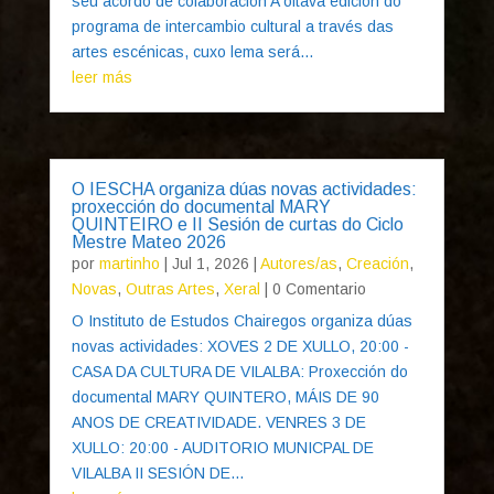
seu acordo de colaboración A oitava edición do
programa de intercambio cultural a través das
artes escénicas, cuxo lema será...
leer más
O IESCHA organiza dúas novas actividades:
proxección do documental MARY
QUINTEIRO e II Sesión de curtas do Ciclo
Mestre Mateo 2026
por
martinho
|
Jul 1, 2026
|
Autores/as
,
Creación
,
Novas
,
Outras Artes
,
Xeral
| 0 Comentario
O Instituto de Estudos Chairegos organiza dúas
novas actividades: XOVES 2 DE XULLO, 20:00 -
CASA DA CULTURA DE VILALBA: Proxección do
documental MARY QUINTERO, MÁIS DE 90
ANOS DE CREATIVIDADE. VENRES 3 DE
XULLO: 20:00 - AUDITORIO MUNICPAL DE
VILALBA II SESIÓN DE...