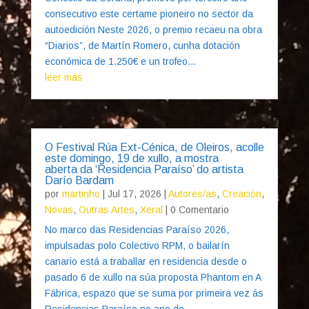
consecutivo este certame pioneiro no sector da
autoedición Neste 2026, o premio recaeu na obra
“Diarios”, de Martín Romero, cunha dotación
económica de 1.250€ e un trofeo...
leer más
O Festival Rúa Ext-Cénica, de Oleiros, acolle
este domingo, 19 de xullo, a mostra
aberta da ‘Residencia Paraíso’ do artista
Darío Bardam
por
martinho
|
Jul 17, 2026
|
Autores/as
,
Creación
,
Novas
,
Outras Artes
,
Xeral
| 0 Comentario
No marco das Residencias Paraíso 2026,
impulsadas polo Colectivo RPM, o bailarín
canario está a traballar en residencia desde o
pasado 6 de xullo na súa proposta Phantom en A
Fábrica, espazo que se suma por primeira vez ás
Residencias Paraíso no ano do...