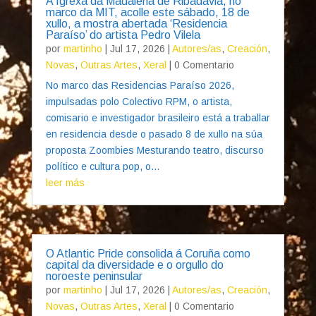
A Igrexa da Madalena de Ribadavia, no
marco da MIT, acolle este sábado, 18 de
xullo, a mostra abertada ‘Residencia
Paraíso’ do artista Pedro Vilela
por
martinho
|
Jul 17, 2026
|
Autores/as
,
Creación
,
Novas
,
Outras Artes
,
Xeral
| 0 Comentario
No marco das Residencias Paraíso 2026,
impulsadas polo Colectivo RPM, o artista,
comisario e investigador brasileiro está a traballar
en residencia desde o pasado 8 de xullo na súa
proposta Zoombies Mesturando teatro, discurso
político e cultura pop, o...
leer más
O Atlantic Pride consolida á Coruña como
capital da diversidade e o orgullo do
noroeste peninsular
por
martinho
|
Jul 17, 2026
|
Autores/as
,
Creación
,
Novas
,
Outras Artes
,
Xeral
| 0 Comentario