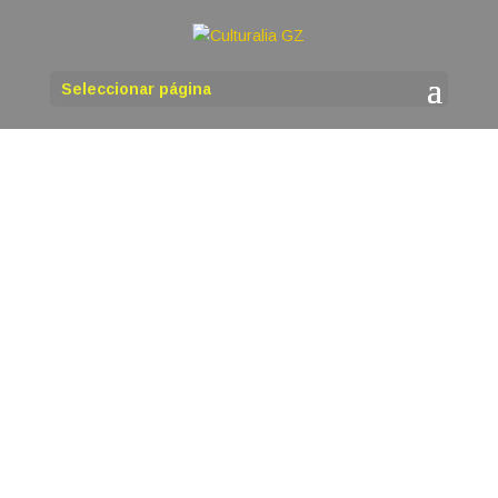
Seleccionar página
martinho
O venres 14 de agosto ás 18,00 h, organizada
polas asociacións Quercus Sonora e Instituto de
Estudos Ulloáns, terá lugar na Casa da Cultura
de Antas de Ulla a presentación do libro de
poemas de Sandra Goded Conexión. Sandra
Goded, bióloga, poeta, escritora e...