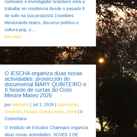
comisario e investigador brasileiro está a
traballar en residencia desde o pasado 8
de xullo na súa proposta Zoombies
Mesturando teatro, discurso político e
cultura pop, o...
leer más
O IESCHA organiza dúas novas
actividades: proxección do
documental MARY QUINTEIRO e
II Sesión de curtas do Ciclo
Mestre Mateo 2026
por
martinho
|
Jul 1, 2026
|
Autores/as
,
Creación
,
Novas
,
Outras Artes
,
Xeral
| 0
Comentario
O Instituto de Estudos Chairegos organiza
dúas novas actividades: XOVES 2 DE