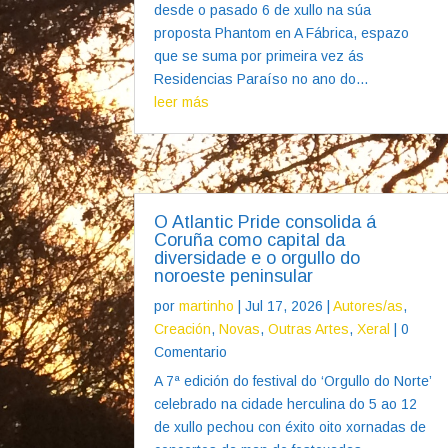
desde o pasado 6 de xullo na súa
proposta Phantom en A Fábrica, espazo
que se suma por primeira vez ás
Residencias Paraíso no ano do...
leer más
O Atlantic Pride consolida á
Coruña como capital da
diversidade e o orgullo do
noroeste peninsular
por
martinho
|
Jul 17, 2026
|
Autores/as
,
Creación
,
Novas
,
Outras Artes
,
Xeral
| 0
Comentario
A 7ª edición do festival do ‘Orgullo do Norte’
celebrado na cidade herculina do 5 ao 12
de xullo pechou con éxito oito xornadas de