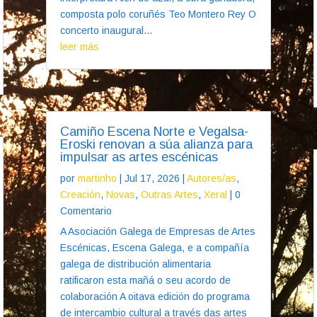
composta polo coruñés Teo Montero Rey O
concerto inaugural...
leer más
Camiño Escena Norte e Vegalsa-
Eroski renovan a súa alianza para
impulsar as artes escénicas
por
martinho
|
Jul 17, 2026
|
Autores/as
,
Creación
,
Novas
,
Outras Artes
,
Xeral
| 0
Comentario
A Asociación Galega de Empresas de Artes
Escénicas, Escena Galega, e a compañía
galega de distribución alimentaria
ratificaron esta mañá o seu acordo de
colaboración A oitava edición do programa
de intercambio cultural a través das artes