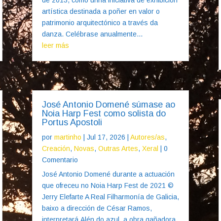
artística destinada a poñer en valor o
patrimonio arquitectónico a través da
danza. Celébrase anualmente...
leer más
José Antonio Domené súmase ao
Noia Harp Fest como solista do
Portus Apostoli
por
martinho
|
Jul 17, 2026
|
Autores/as
,
Creación
,
Novas
,
Outras Artes
,
Xeral
| 0
Comentario
José Antonio Domené durante a actuación
que ofreceu no Noia Harp Fest de 2021 ©
Jerry Elefarte A Real Filharmonía de Galicia,
baixo a dirección de César Ramos,
interpretará Alén do azul, a obra gañadora,