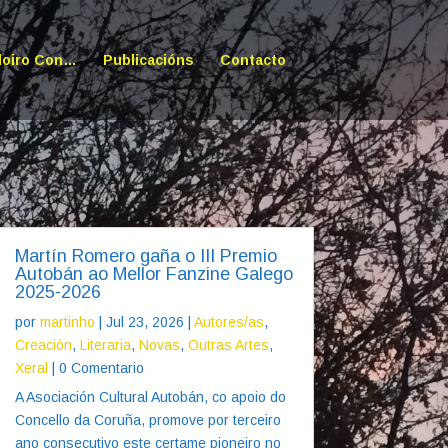
doiro Con…
Publicacións
Contacto
Martín Romero gaña o III Premio
Autobán ao Mellor Fanzine Galego
2025-2026
por
martinho
|
Jul 23, 2026
|
Autores/as
,
Creación
,
Literaria
,
Novas
,
Outras Artes
,
Xeral
| 0 Comentario
A Asociación Cultural Autobán, co apoio do
Concello da Coruña, promove por terceiro
ano consecutivo este certame pioneiro no