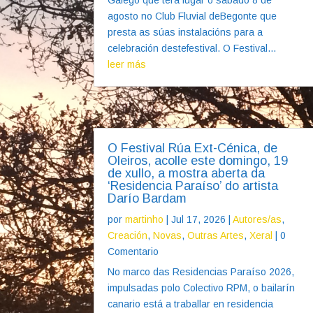
agosto no Club Fluvial deBegonte que
presta as súas instalacións para a
celebración destefestival. O Festival...
leer más
O Festival Rúa Ext-Cénica, de
Oleiros, acolle este domingo, 19
de xullo, a mostra aberta da
‘Residencia Paraíso’ do artista
Darío Bardam
por
martinho
|
Jul 17, 2026
|
Autores/as
,
Creación
,
Novas
,
Outras Artes
,
Xeral
| 0
Comentario
No marco das Residencias Paraíso 2026,
impulsadas polo Colectivo RPM, o bailarín
canario está a traballar en residencia