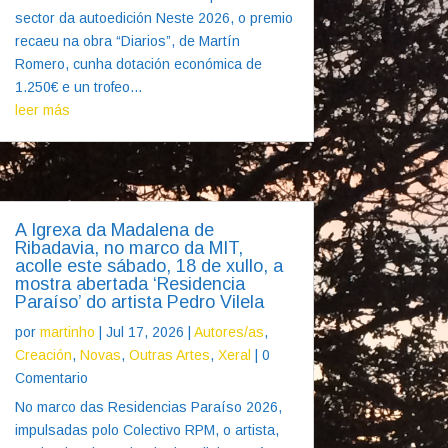
sector da autoedición Neste 2026, o premio
recaeu na obra “Diarios”, de Martín
Romero, cunha dotación económica de
1.250€ e un trofeo...
leer más
A Igrexa da Madalena de
Ribadavia, no marco da MIT,
acolle este sábado, 18 de xullo, a
mostra abertada ‘Residencia
Paraíso’ do artista Pedro Vilela
por
martinho
|
Jul 17, 2026
|
Autores/as
,
Creación
,
Novas
,
Outras Artes
,
Xeral
| 0
Comentario
No marco das Residencias Paraíso 2026,
impulsadas polo Colectivo RPM, o artista,