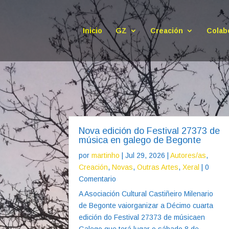
Inicio
GZ
Creación
Colab
Nova edición do Festival 27373 de
música en galego de Begonte
por
martinho
|
Jul 29, 2026
|
Autores/as
,
Creación
,
Novas
,
Outras Artes
,
Xeral
| 0
Comentario
A Asociación Cultural Castiñeiro Milenario
de Begonte vaiorganizar a Décimo cuarta
edición do Festival 27373 de músicaen
Galego que terá lugar o sábado 8 de