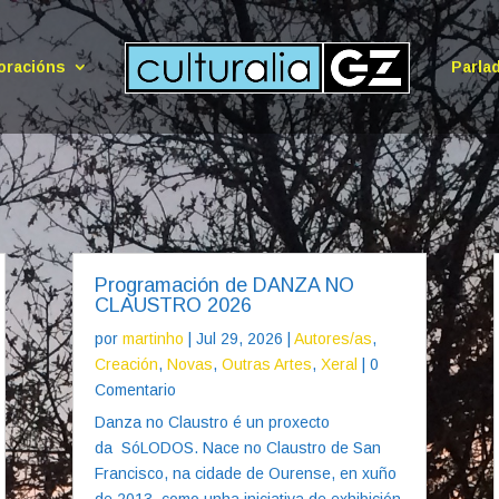
oracións
Parla
Programación de DANZA NO
CLAUSTRO 2026
por
martinho
|
Jul 29, 2026
|
Autores/as
,
Creación
,
Novas
,
Outras Artes
,
Xeral
| 0
Comentario
Danza no Claustro é un proxecto
da SóLODOS. Nace no Claustro de San
Francisco, na cidade de Ourense, en xuño
de 2013, como unha iniciativa de exhibición