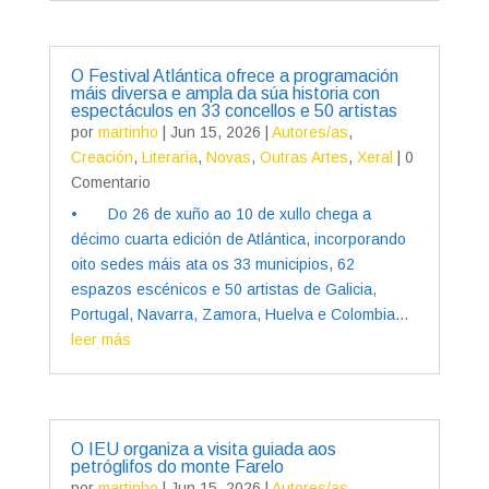
O Festival Atlántica ofrece a programación
máis diversa e ampla da súa historia con
espectáculos en 33 concellos e 50 artistas
por
martinho
|
Jun 15, 2026
|
Autores/as
,
Creación
,
Literaria
,
Novas
,
Outras Artes
,
Xeral
| 0
Comentario
• Do 26 de xuño ao 10 de xullo chega a
décimo cuarta edición de Atlántica, incorporando
oito sedes máis ata os 33 municipios, 62
espazos escénicos e 50 artistas de Galicia,
Portugal, Navarra, Zamora, Huelva e Colombia...
leer más
O IEU organiza a visita guiada aos
petróglifos do monte Farelo
por
martinho
|
Jun 15, 2026
|
Autores/as
,