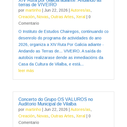
XIV Ruta por Galicia adiante: Andando as
terras de VIVEIRO
por
martinho
|
Jun 22, 2026
|
Autores/as
,
Creación
,
Novas
,
Outras Artes
,
Xeral
| 0
Comentario
O Instituto de Estudos Chairegos, continuando co
desenrolo do programa de actividades do ano
2026, organiza a XIV Ruta Por Galicia adiante -
Andando as Terras de… VIVEIRO. A saída do
autobús realizarase dende as inmediacións da
Casa da Cultura de Vilalba, e está...
leer más
Concerto do Grupo OS VALUROS no
Auditorio Municipal de Vilalba
por
martinho
|
Jun 22, 2026
|
Autores/as
,
Creación
,
Novas
,
Outras Artes
,
Xeral
| 0
Comentario