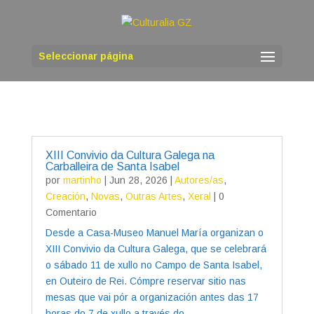
Seleccionar página
XIII Convivio da Cultura Galega na
Carballeira de Santa Isabel
por
martinho
|
Jun 28, 2026
|
Autores/as
,
Creación
,
Novas
,
Outras Artes
,
Xeral
| 0
Comentario
Desde a Casa-Museo Manuel María organizan o
XIII Convivio da Cultura Galega, que se celebrará
o sábado 11 de xullo no Campo de Santa Isabel,
en Outeiro de Rei. Cómpre reservar sitio nas
mesas que vai pór a organización antes das 17
horas do 7 de xullo a través do...