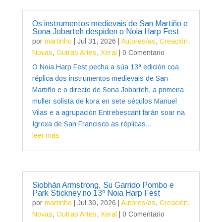
Os instrumentos medievais de San Martiño e
Sona Jobarteh despiden o Noia Harp Fest
por
martinho
|
Jul 31, 2026
|
Autores/as
,
Creación
,
Novas
,
Outras Artes
,
Xeral
| 0 Comentario
O Noia Harp Fest pecha a súa 13ª edición coa
réplica dos instrumentos medievais de San
Martiño e o directo de Sona Jobarteh, a primeira
muller solista de kora en sete séculos Manuel
Vilas e a agrupación Entrebescant farán soar na
Igrexa de San Francisco as réplicas...
leer más
Siobhán Armstrong, Su Garrido Pombo e
Park Stickney no 13º Noia Harp Fest
por
martinho
|
Jul 30, 2026
|
Autores/as
,
Creación
,
Novas
,
Outras Artes
,
Xeral
| 0 Comentario