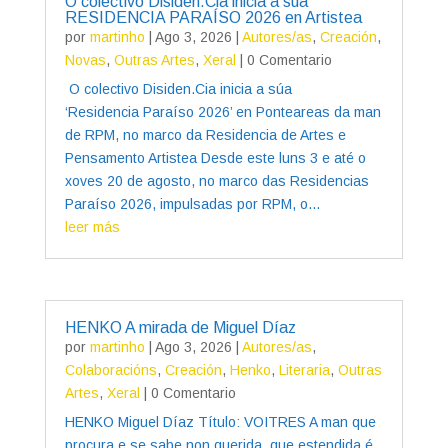
O colectivo Disiden.Cia inicia a súa
RESIDENCIA PARAÍSO 2026 en Artistea
por
martinho
|
Ago 3, 2026
|
Autores/as
,
Creación
,
Novas
,
Outras Artes
,
Xeral
| 0 Comentario
O colectivo Disiden.Cia inicia a súa
‘Residencia Paraíso 2026’ en Ponteareas da man
de RPM, no marco da Residencia de Artes e
Pensamento Artistea Desde este luns 3 e até o
xoves 20 de agosto, no marco das Residencias
Paraíso 2026, impulsadas por RPM, o...
leer más
HENKO A mirada de Miguel Díaz
por
martinho
|
Ago 3, 2026
|
Autores/as
,
Colaboracións
,
Creación
,
Henko
,
Literaria
,
Outras
Artes
,
Xeral
| 0 Comentario
HENKO Miguel Díaz Título: VOITRES A man que
procura e se sabe non querida, que estendida é