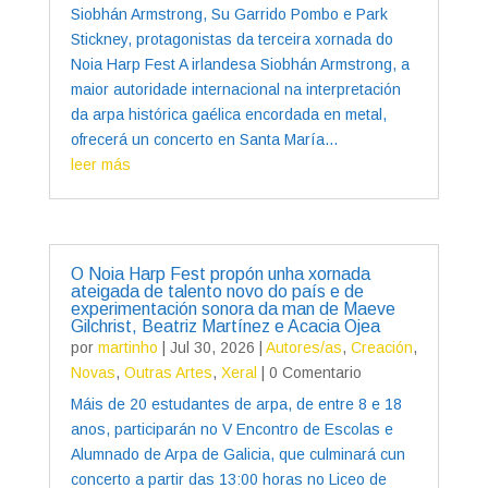
Siobhán Armstrong, Su Garrido Pombo e Park
Stickney, protagonistas da terceira xornada do
Noia Harp Fest A irlandesa Siobhán Armstrong, a
maior autoridade internacional na interpretación
da arpa histórica gaélica encordada en metal,
ofrecerá un concerto en Santa María...
leer más
O Noia Harp Fest propón unha xornada
ateigada de talento novo do país e de
experimentación sonora da man de Maeve
Gilchrist, Beatriz Martínez e Acacia Ojea
por
martinho
|
Jul 30, 2026
|
Autores/as
,
Creación
,
Novas
,
Outras Artes
,
Xeral
| 0 Comentario
Máis de 20 estudantes de arpa, de entre 8 e 18
anos, participarán no V Encontro de Escolas e
Alumnado de Arpa de Galicia, que culminará cun
concerto a partir das 13:00 horas no Liceo de