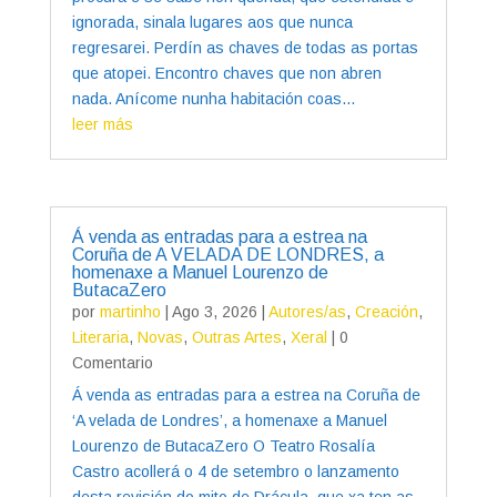
ignorada, sinala lugares aos que nunca
regresarei. Perdín as chaves de todas as portas
que atopei. Encontro chaves que non abren
nada. Anícome nunha habitación coas...
leer más
Á venda as entradas para a estrea na
Coruña de A VELADA DE LONDRES, a
homenaxe a Manuel Lourenzo de
ButacaZero
por
martinho
|
Ago 3, 2026
|
Autores/as
,
Creación
,
Literaria
,
Novas
,
Outras Artes
,
Xeral
| 0
Comentario
Á venda as entradas para a estrea na Coruña de
‘A velada de Londres’, a homenaxe a Manuel
Lourenzo de ButacaZero O Teatro Rosalía
Castro acollerá o 4 de setembro o lanzamento
desta revisión do mito de Drácula, que xa ten as