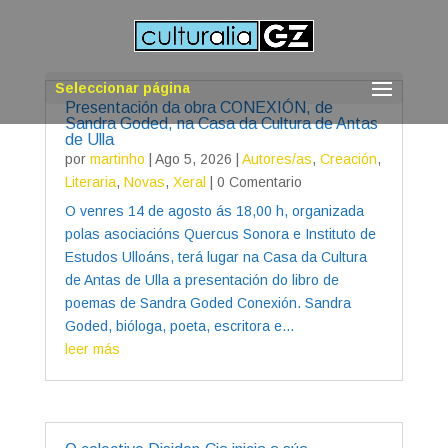
Seleccionar página
Presentación da obra CONEXIÓN, de
Sandra Goded, na Casa da Cultura de Antas
de Ulla
por
martinho
|
Ago 5, 2026
|
Autores/as
,
Creación
,
Literaria
,
Novas
,
Xeral
| 0 Comentario
O venres 14 de agosto ás 18,00 h, organizada
polas asociacións Quercus Sonora e Instituto de
Estudos Ulloáns, terá lugar na Casa da Cultura
de Antas de Ulla a presentación do libro de
poemas de Sandra Goded Conexión. Sandra
Goded, bióloga, poeta, escritora e...
leer más