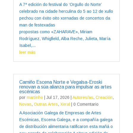
A 7ª edición do festival do ‘Orgullo do Norte’
celebrado na cidade herculina do 5 ao 12 de xullo
pechou con éxito oito xornadas de concertos da
man de festexadas
propostas como «ZAHARAVE», Miriam
Rodríguez, Whigfield, Alba Reche, Julieta, María
Isabel,...
leer más
Camiño Escena Norte e Vegalsa-Eroski
renovan a súa alianza para impulsar as artes
escénicas
por
martinho
|
Jul 17, 2026
|
Autores/as
,
Creación
,
Novas
,
Outras Artes
,
Xeral
| 0 Comentario
A Asociación Galega de Empresas de Artes
Escénicas, Escena Galega, e a compañía galega
de distribución alimentaria ratificaron esta mañá o