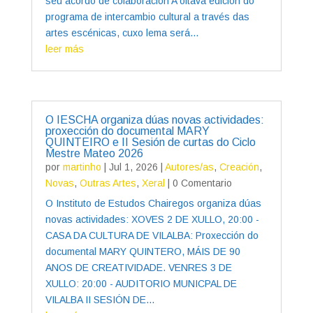
seu acordo de colaboración A oitava edición do
programa de intercambio cultural a través das
artes escénicas, cuxo lema será...
leer más
O IESCHA organiza dúas novas actividades:
proxección do documental MARY
QUINTEIRO e II Sesión de curtas do Ciclo
Mestre Mateo 2026
por
martinho
|
Jul 1, 2026
|
Autores/as
,
Creación
,
Novas
,
Outras Artes
,
Xeral
| 0 Comentario
O Instituto de Estudos Chairegos organiza dúas
novas actividades: XOVES 2 DE XULLO, 20:00 -
CASA DA CULTURA DE VILALBA: Proxección do
documental MARY QUINTERO, MÁIS DE 90
ANOS DE CREATIVIDADE. VENRES 3 DE
XULLO: 20:00 - AUDITORIO MUNICPAL DE
VILALBA II SESIÓN DE...