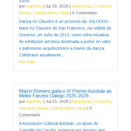
2026
por
martinho
|
Jul 29, 2026
|
Autores/as
,
Creación
,
Novas
,
Outras Artes
,
Xeral
| 0 Comentario
Danza no Claustro é un proxecto da SóLODOS.
Nace no Claustro de San Francisco, na cidade de
Ourense, en xuño de 2013, como unha iniciativa
de exhibición artística destinada a poñer en valor
o patrimonio arquitectónico a través da danza.
Celébrase anualmente...
leer más
Martín Romero gaña o III Premio Autobán ao
Mellor Fanzine Galego 2025-2026
por
martinho
|
Jul 23, 2026
|
Autores/as
,
Creación
,
Literaria
,
Novas
,
Outras Artes
,
Xeral
| 0
Comentario
A Asociación Cultural Autobán, co apoio do
Concello da Coruña, promove por terceiro ano