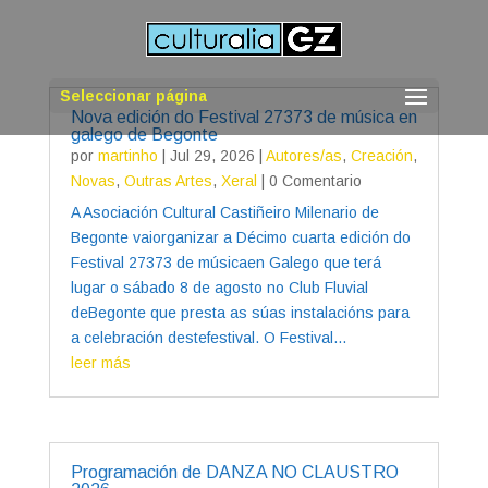
Seleccionar página
Nova edición do Festival 27373 de música en
galego de Begonte
por
martinho
|
Jul 29, 2026
|
Autores/as
,
Creación
,
Novas
,
Outras Artes
,
Xeral
| 0 Comentario
A Asociación Cultural Castiñeiro Milenario de
Begonte vaiorganizar a Décimo cuarta edición do
Festival 27373 de músicaen Galego que terá
lugar o sábado 8 de agosto no Club Fluvial
deBegonte que presta as súas instalacións para
a celebración destefestival. O Festival...
leer más
Programación de DANZA NO CLAUSTRO