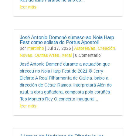
leer más
José Antonio Domené súmase ao Noia Harp
Fest como solista do Portus Apostoli
por
martinho
|
Jul 17, 2026
|
Autores/as
,
Creación
,
Novas
,
Outras Artes
,
Xeral
| 0 Comentario
José Antonio Domené durante a actuación que
ofreceu no Noia Harp Fest de 2021 © Jerry
Elefarte A Real Filharmonía de Galicia, baixo a
dirección de César Ramos, interpretará Alén do
azul, a obra gañadora, composta polo coruñés
Teo Montero Rey O concerto inaugural...
leer más