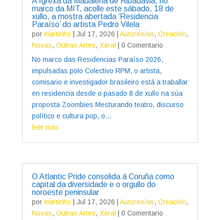
A Igrexa da Madalena de Ribadavia, no
marco da MIT, acolle este sábado, 18 de
xullo, a mostra abertada ‘Residencia
Paraíso’ do artista Pedro Vilela
por
martinho
|
Jul 17, 2026
|
Autores/as
,
Creación
,
Novas
,
Outras Artes
,
Xeral
| 0 Comentario
No marco das Residencias Paraíso 2026,
impulsadas polo Colectivo RPM, o artista,
comisario e investigador brasileiro está a traballar
en residencia desde o pasado 8 de xullo na súa
proposta Zoombies Mesturando teatro, discurso
político e cultura pop, o...
leer más
O Atlantic Pride consolida á Coruña como
capital da diversidade e o orgullo do
noroeste peninsular
por
martinho
|
Jul 17, 2026
|
Autores/as
,
Creación
,
Novas
,
Outras Artes
,
Xeral
| 0 Comentario