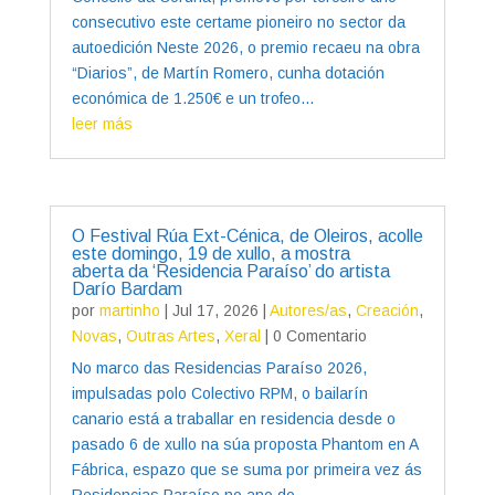
consecutivo este certame pioneiro no sector da
autoedición Neste 2026, o premio recaeu na obra
“Diarios”, de Martín Romero, cunha dotación
económica de 1.250€ e un trofeo...
leer más
O Festival Rúa Ext-Cénica, de Oleiros, acolle
este domingo, 19 de xullo, a mostra
aberta da ‘Residencia Paraíso’ do artista
Darío Bardam
por
martinho
|
Jul 17, 2026
|
Autores/as
,
Creación
,
Novas
,
Outras Artes
,
Xeral
| 0 Comentario
No marco das Residencias Paraíso 2026,
impulsadas polo Colectivo RPM, o bailarín
canario está a traballar en residencia desde o
pasado 6 de xullo na súa proposta Phantom en A
Fábrica, espazo que se suma por primeira vez ás
Residencias Paraíso no ano do...