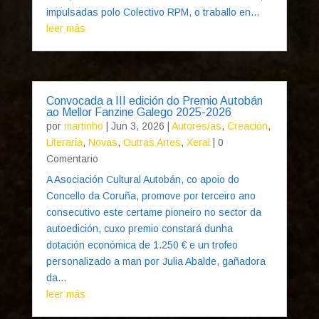
impulsadas polo Colectivo RPM, o traballo en...
leer más
Convocada a III edición do Premio Autobán
ao Mellor Fanzine Galego 2025-2026
por
martinho
|
Jun 3, 2026
|
Autores/as
,
Creación
,
Literaria
,
Novas
,
Outras Artes
,
Xeral
| 0
Comentario
A Asociación Cultural Autobán, co apoio do
Concello da Coruña, promove por terceiro ano
consecutivo este certame pioneiro no sector da
autoedición, cuxo premio constará dunha
dotación económica de 1.250 € e un trofeo
personalizado a man por Julia Abalde, gañadora
da...
leer más