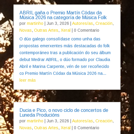
ABRIL gaña o Premio Martín Códax da
Música 2026 na categoría de Música Folk
por
martinho
|
Jun 3, 2026
|
Autores/as
,
Creación
,
Novas
,
Outras Artes
,
Xeral
| 0 Comentario
O dúo galego consolídase como unha das
propostas emerxentes máis destacadas do folk
contemporáneo tras a publicación do seu álbum
debut Medrar ABRIL, o dúo formado por Claudia
Abril e Marina Carpente, vén de ser recoñecido
co Premio Martín Códax da Música 2026 na...
leer más
Ducia e Pico, o novo ciclo de concertos de
Luneda Producións
por
martinho
|
Jun 3, 2026
|
Autores/as
,
Creación
,
Novas
,
Outras Artes
,
Xeral
| 0 Comentario