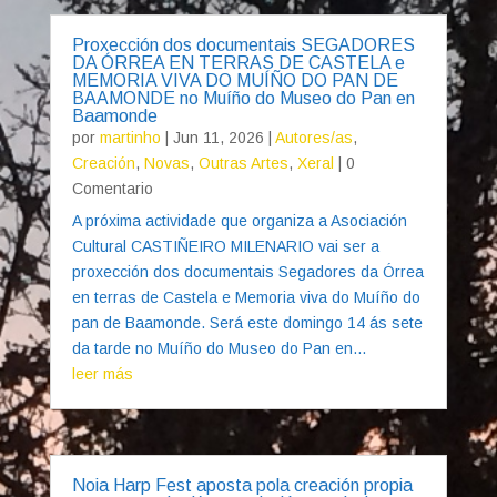
Proxección dos documentais SEGADORES
DA ÓRREA EN TERRAS DE CASTELA e
MEMORIA VIVA DO MUÍÑO DO PAN DE
BAAMONDE no Muíño do Museo do Pan en
Baamonde
por
martinho
|
Jun 11, 2026
|
Autores/as
,
Creación
,
Novas
,
Outras Artes
,
Xeral
| 0
Comentario
A próxima actividade que organiza a Asociación
Cultural CASTIÑEIRO MILENARIO vai ser a
proxección dos documentais Segadores da Órrea
en terras de Castela e Memoria viva do Muíño do
pan de Baamonde. Será este domingo 14 ás sete
da tarde no Muíño do Museo do Pan en...
leer más
Noia Harp Fest aposta pola creación propia