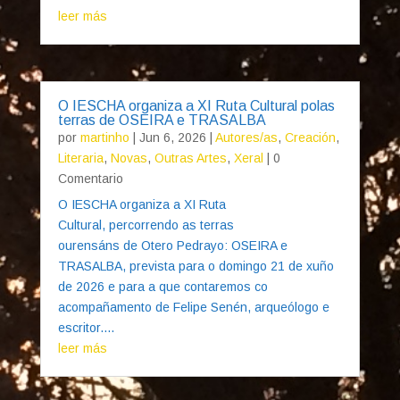
leer más
O IESCHA organiza a XI Ruta Cultural polas
terras de OSEIRA e TRASALBA
por
martinho
|
Jun 6, 2026
|
Autores/as
,
Creación
,
Literaria
,
Novas
,
Outras Artes
,
Xeral
| 0
Comentario
O IESCHA organiza a XI Ruta
Cultural, percorrendo as terras
ourensáns de Otero Pedrayo: OSEIRA e
TRASALBA, prevista para o domingo 21 de xuño
de 2026 e para a que contaremos co
acompañamento de Felipe Senén, arqueólogo e
escritor....
leer más