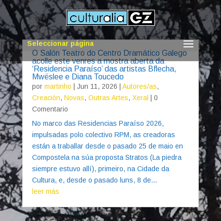
Seleccionar página
O Salón Teatro do Centro Dramático Galego
acolle este venres a mostra aberta da
‘Residencia Paraíso’ das artistas Bflecha,
Mwëslee e Diana Toucedo
por
martinho
|
Jun 11, 2026
|
Autores/as
,
Creación
,
Novas
,
Outras Artes
,
Xeral
| 0
Comentario
No marco das Residencias Paraíso 2026,
impulsadas polo colectivo RPM, as creadoras
están a traballar desde o pasado 25 de maio en
Compostela na súa proposta Stratos (La piedra
siempre estuvo allí), primeiro, na Cidade da
Cultura, e, desde o pasado luns, 8 de...
leer más