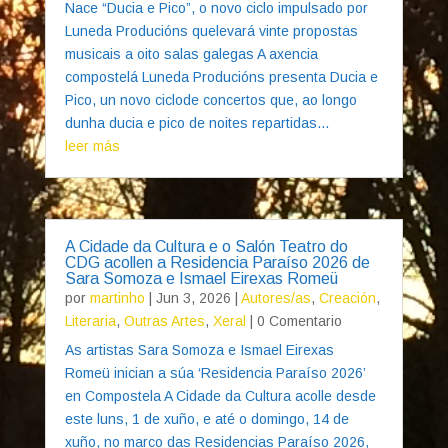
Nace “Ducia e Pico”, o novo ciclo impulsado por
Luneda Producións quelevará vinte propostas
musicais a oito salas galegas A axencia
compostelá Luneda Producións presenta Ducia e
Pico, un novo ciclode concertos que, ao longo
dunha ducia e pico de noites repartidas...
leer más
A Cidade da Cultura e o Salón Teatro do
CDG acollen a Residencia Paraíso 2026 de
Sara Somoza e Ismael Eirexas Romeü
por
martinho
|
Jun 3, 2026
|
Autores/as
,
Creación
,
Literaria
,
Outras Artes
,
Xeral
| 0 Comentario
As artistas Sara Somoza e Ismael Eirexas
Romeü inician a súa ‘Residencia Paraíso 2026’
en Compostela A Cidade da Cultura acolle desde
este luns, 1 de xuño, e até o domingo, 14 de
xuño, no marco das Residencias Paraíso 2026,