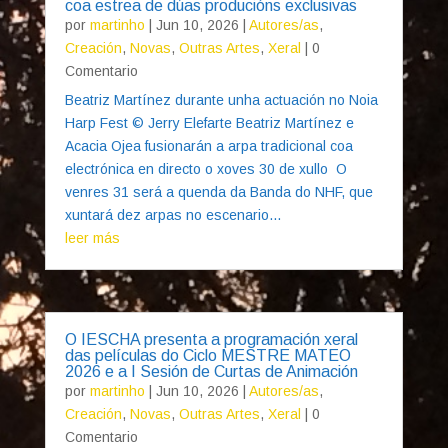
coa estrea de dúas producións exclusivas
por
martinho
|
Jun 10, 2026
|
Autores/as
,
Creación
,
Novas
,
Outras Artes
,
Xeral
| 0
Comentario
Beatriz Martínez durante unha actuación no Noia
Harp Fest © Jerry Elefarte Beatriz Martínez e
Acacia Ojea fusionarán a arpa tradicional coa
electrónica en directo o xoves 30 de xullo O
venres 31 será a quenda da Banda do NHF, que
xuntará dez arpas no escenario...
leer más
O IESCHA presenta a programación xeral
das películas do Ciclo MESTRE MATEO
2026 e a I Sesión de Curtas de Animación
por
martinho
|
Jun 10, 2026
|
Autores/as
,
Creación
,
Novas
,
Outras Artes
,
Xeral
| 0
Comentario