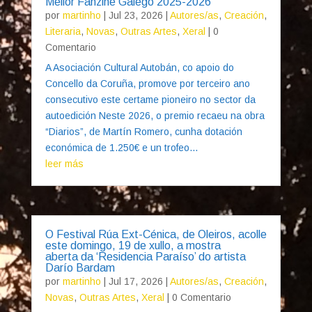
Mellor Fanzine Galego 2025-2026
por
martinho
|
Jul 23, 2026
|
Autores/as
,
Creación
,
Literaria
,
Novas
,
Outras Artes
,
Xeral
| 0
Comentario
A Asociación Cultural Autobán, co apoio do
Concello da Coruña, promove por terceiro ano
consecutivo este certame pioneiro no sector da
autoedición Neste 2026, o premio recaeu na obra
“Diarios”, de Martín Romero, cunha dotación
económica de 1.250€ e un trofeo...
leer más
O Festival Rúa Ext-Cénica, de Oleiros, acolle
este domingo, 19 de xullo, a mostra
aberta da ‘Residencia Paraíso’ do artista
Darío Bardam
por
martinho
|
Jul 17, 2026
|
Autores/as
,
Creación
,
Novas
,
Outras Artes
,
Xeral
| 0 Comentario