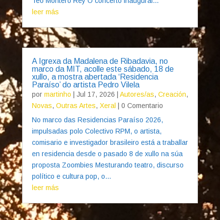
Teo Montero Rey O concerto inaugural...
leer más
A Igrexa da Madalena de Ribadavia, no
marco da MIT, acolle este sábado, 18 de
xullo, a mostra abertada ‘Residencia
Paraíso’ do artista Pedro Vilela
por
martinho
|
Jul 17, 2026
|
Autores/as
,
Creación
,
Novas
,
Outras Artes
,
Xeral
| 0 Comentario
No marco das Residencias Paraíso 2026,
impulsadas polo Colectivo RPM, o artista,
comisario e investigador brasileiro está a traballar
en residencia desde o pasado 8 de xullo na súa
proposta Zoombies Mesturando teatro, discurso
político e cultura pop, o...
leer más