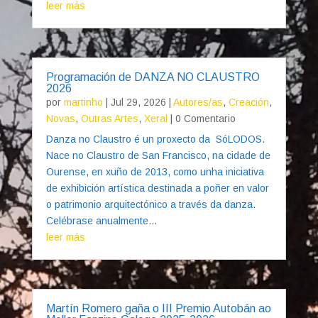
leer más
Programación de DANZA NO CLAUSTRO
2026
por
martinho
|
Jul 29, 2026
|
Autores/as
,
Creación
,
Novas
,
Outras Artes
,
Xeral
| 0 Comentario
Danza no Claustro é un proxecto da SóLODOS.
Nace no Claustro de San Francisco, na cidade de
Ourense, en xuño de 2013, como unha iniciativa
de exhibición artística destinada a poñer en valor
o patrimonio arquitectónico a través da danza.
Celébrase anualmente...
leer más
Martín Romero gaña o III Premio Autobán ao