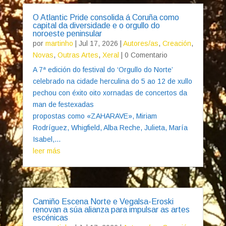
O Atlantic Pride consolida á Coruña como
capital da diversidade e o orgullo do
noroeste peninsular
por
martinho
|
Jul 17, 2026
|
Autores/as
,
Creación
,
Novas
,
Outras Artes
,
Xeral
| 0 Comentario
A 7ª edición do festival do ‘Orgullo do Norte’
celebrado na cidade herculina do 5 ao 12 de xullo
pechou con éxito oito xornadas de concertos da
man de festexadas
propostas como «ZAHARAVE», Miriam
Rodríguez, Whigfield, Alba Reche, Julieta, María
Isabel,...
leer más
Camiño Escena Norte e Vegalsa-Eroski
renovan a súa alianza para impulsar as artes
escénicas