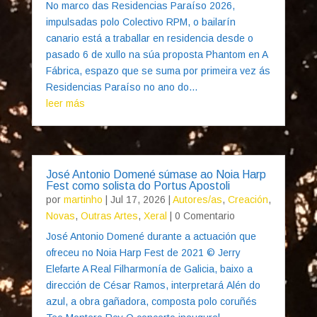
No marco das Residencias Paraíso 2026,
impulsadas polo Colectivo RPM, o bailarín
canario está a traballar en residencia desde o
pasado 6 de xullo na súa proposta Phantom en A
Fábrica, espazo que se suma por primeira vez ás
Residencias Paraíso no ano do...
leer más
José Antonio Domené súmase ao Noia Harp
Fest como solista do Portus Apostoli
por
martinho
|
Jul 17, 2026
|
Autores/as
,
Creación
,
Novas
,
Outras Artes
,
Xeral
| 0 Comentario
José Antonio Domené durante a actuación que
ofreceu no Noia Harp Fest de 2021 © Jerry
Elefarte A Real Filharmonía de Galicia, baixo a
dirección de César Ramos, interpretará Alén do
azul, a obra gañadora, composta polo coruñés