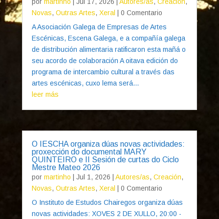
por
martinho
|
Jul 17, 2026
|
Autores/as
,
Creación
,
Novas
,
Outras Artes
,
Xeral
| 0 Comentario
A Asociación Galega de Empresas de Artes
Escénicas, Escena Galega, e a compañía galega
de distribución alimentaria ratificaron esta mañá o
seu acordo de colaboración A oitava edición do
programa de intercambio cultural a través das
artes escénicas, cuxo lema será...
leer más
O IESCHA organiza dúas novas actividades:
proxección do documental MARY
QUINTEIRO e II Sesión de curtas do Ciclo
Mestre Mateo 2026
por
martinho
|
Jul 1, 2026
|
Autores/as
,
Creación
,
Novas
,
Outras Artes
,
Xeral
| 0 Comentario
O Instituto de Estudos Chairegos organiza dúas
novas actividades: XOVES 2 DE XULLO, 20:00 -