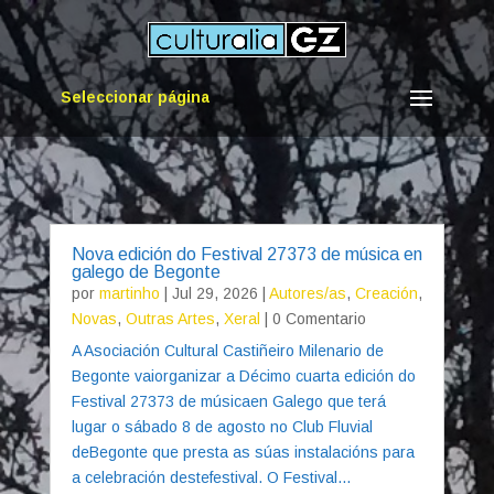
Seleccionar página
Nova edición do Festival 27373 de música en
galego de Begonte
por
martinho
|
Jul 29, 2026
|
Autores/as
,
Creación
,
Novas
,
Outras Artes
,
Xeral
| 0 Comentario
A Asociación Cultural Castiñeiro Milenario de
Begonte vaiorganizar a Décimo cuarta edición do
Festival 27373 de músicaen Galego que terá
lugar o sábado 8 de agosto no Club Fluvial
deBegonte que presta as súas instalacións para
a celebración destefestival. O Festival...