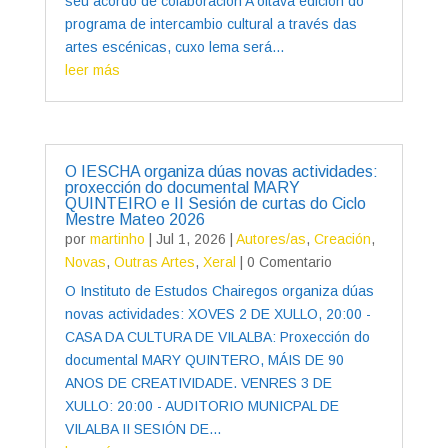
seu acordo de colaboración A oitava edición do
programa de intercambio cultural a través das
artes escénicas, cuxo lema será...
leer más
O IESCHA organiza dúas novas actividades:
proxección do documental MARY
QUINTEIRO e II Sesión de curtas do Ciclo
Mestre Mateo 2026
por
martinho
|
Jul 1, 2026
|
Autores/as
,
Creación
,
Novas
,
Outras Artes
,
Xeral
| 0 Comentario
O Instituto de Estudos Chairegos organiza dúas
novas actividades: XOVES 2 DE XULLO, 20:00 -
CASA DA CULTURA DE VILALBA: Proxección do
documental MARY QUINTERO, MÁIS DE 90
ANOS DE CREATIVIDADE. VENRES 3 DE
XULLO: 20:00 - AUDITORIO MUNICPAL DE
VILALBA II SESIÓN DE...