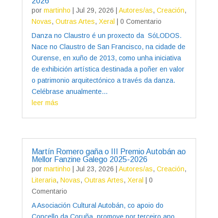
2026
por
martinho
|
Jul 29, 2026
|
Autores/as
,
Creación
,
Novas
,
Outras Artes
,
Xeral
| 0 Comentario
Danza no Claustro é un proxecto da SóLODOS.
Nace no Claustro de San Francisco, na cidade de
Ourense, en xuño de 2013, como unha iniciativa
de exhibición artística destinada a poñer en valor
o patrimonio arquitectónico a través da danza.
Celébrase anualmente...
leer más
Martín Romero gaña o III Premio Autobán ao
Mellor Fanzine Galego 2025-2026
por
martinho
|
Jul 23, 2026
|
Autores/as
,
Creación
,
Literaria
,
Novas
,
Outras Artes
,
Xeral
| 0
Comentario
A Asociación Cultural Autobán, co apoio do
Concello da Coruña, promove por terceiro ano