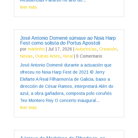
leer más
José Antonio Domené súmase ao Noia Harp
Fest como solista do Portus Apostoli
por
martinho
|
Jul 17, 2026
|
Autores/as
,
Creación
,
Novas
,
Outras Artes
,
Xeral
| 0 Comentario
José Antonio Domené durante a actuación que
ofreceu no Noia Harp Fest de 2021 © Jerry
Elefarte A Real Filharmonía de Galicia, baixo a
dirección de César Ramos, interpretará Alén do
azul, a obra gañadora, composta polo coruñés
Teo Montero Rey O concerto inaugural...
leer más