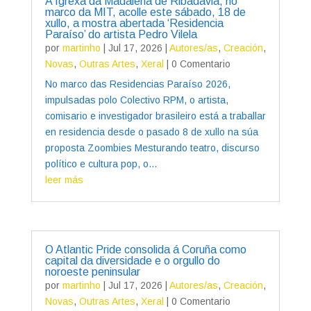
A Igrexa da Madalena de Ribadavia, no
marco da MIT, acolle este sábado, 18 de
xullo, a mostra abertada ‘Residencia
Paraíso’ do artista Pedro Vilela
por
martinho
|
Jul 17, 2026
|
Autores/as
,
Creación
,
Novas
,
Outras Artes
,
Xeral
| 0 Comentario
No marco das Residencias Paraíso 2026,
impulsadas polo Colectivo RPM, o artista,
comisario e investigador brasileiro está a traballar
en residencia desde o pasado 8 de xullo na súa
proposta Zoombies Mesturando teatro, discurso
político e cultura pop, o...
leer más
O Atlantic Pride consolida á Coruña como
capital da diversidade e o orgullo do
noroeste peninsular
por
martinho
|
Jul 17, 2026
|
Autores/as
,
Creación
,
Novas
,
Outras Artes
,
Xeral
| 0 Comentario