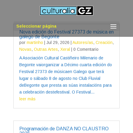
Seleccionar página
Nova edición do Festival 27373 de música en
galego de Begonte
por
martinho
|
Jul 29, 2026
|
Autores/as
,
Creación
,
Novas
,
Outras Artes
,
Xeral
| 0 Comentario
A Asociación Cultural Castiñeiro Milenario de
Begonte vaiorganizar a Décimo cuarta edición do
Festival 27373 de músicaen Galego que terá
lugar o sábado 8 de agosto no Club Fluvial
deBegonte que presta as súas instalacións para
a celebración destefestival. O Festival...
leer más
Programación de DANZA NO CLAUSTRO