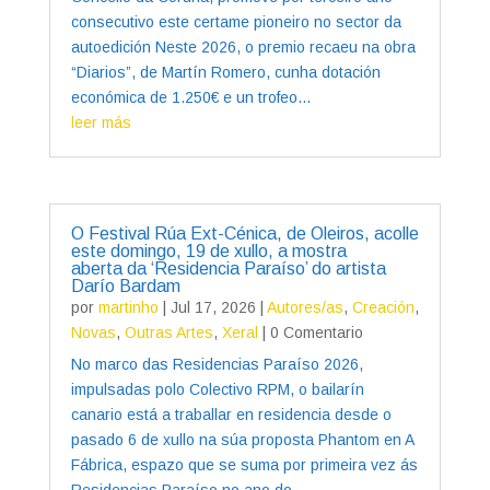
consecutivo este certame pioneiro no sector da
autoedición Neste 2026, o premio recaeu na obra
“Diarios”, de Martín Romero, cunha dotación
económica de 1.250€ e un trofeo...
leer más
O Festival Rúa Ext-Cénica, de Oleiros, acolle
este domingo, 19 de xullo, a mostra
aberta da ‘Residencia Paraíso’ do artista
Darío Bardam
por
martinho
|
Jul 17, 2026
|
Autores/as
,
Creación
,
Novas
,
Outras Artes
,
Xeral
| 0 Comentario
No marco das Residencias Paraíso 2026,
impulsadas polo Colectivo RPM, o bailarín
canario está a traballar en residencia desde o
pasado 6 de xullo na súa proposta Phantom en A
Fábrica, espazo que se suma por primeira vez ás
Residencias Paraíso no ano do...