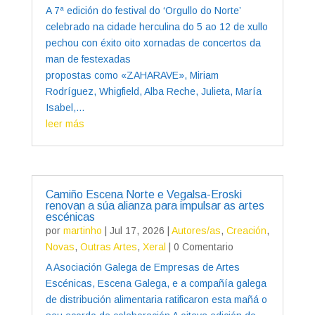
A 7ª edición do festival do ‘Orgullo do Norte’
celebrado na cidade herculina do 5 ao 12 de xullo
pechou con éxito oito xornadas de concertos da
man de festexadas
propostas como «ZAHARAVE», Miriam
Rodríguez, Whigfield, Alba Reche, Julieta, María
Isabel,...
leer más
Camiño Escena Norte e Vegalsa-Eroski
renovan a súa alianza para impulsar as artes
escénicas
por
martinho
|
Jul 17, 2026
|
Autores/as
,
Creación
,
Novas
,
Outras Artes
,
Xeral
| 0 Comentario
A Asociación Galega de Empresas de Artes
Escénicas, Escena Galega, e a compañía galega
de distribución alimentaria ratificaron esta mañá o