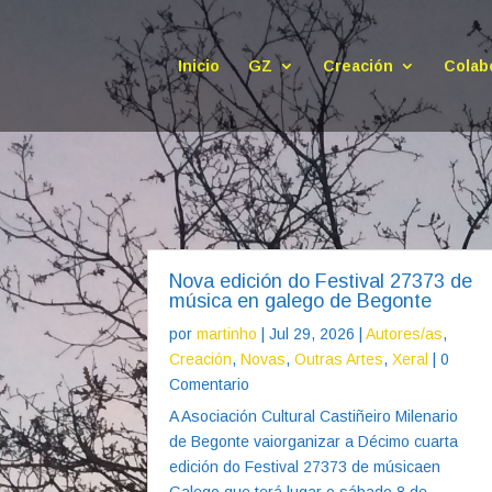
Inicio
GZ
Creación
Colab
Nova edición do Festival 27373 de
música en galego de Begonte
por
martinho
|
Jul 29, 2026
|
Autores/as
,
Creación
,
Novas
,
Outras Artes
,
Xeral
| 0
Comentario
A Asociación Cultural Castiñeiro Milenario
de Begonte vaiorganizar a Décimo cuarta
edición do Festival 27373 de músicaen
Galego que terá lugar o sábado 8 de