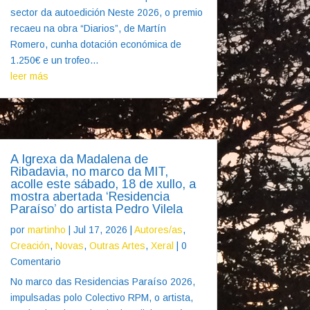
sector da autoedición Neste 2026, o premio
recaeu na obra “Diarios”, de Martín
Romero, cunha dotación económica de
1.250€ e un trofeo...
leer más
A Igrexa da Madalena de
Ribadavia, no marco da MIT,
acolle este sábado, 18 de xullo, a
mostra abertada ‘Residencia
Paraíso’ do artista Pedro Vilela
por
martinho
|
Jul 17, 2026
|
Autores/as
,
Creación
,
Novas
,
Outras Artes
,
Xeral
| 0
Comentario
No marco das Residencias Paraíso 2026,
impulsadas polo Colectivo RPM, o artista,