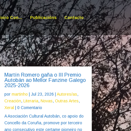
doiro Con…
Publicacións
Contacto
Martín Romero gaña o III Premio
Autobán ao Mellor Fanzine Galego
2025-2026
por
martinho
|
Jul 23, 2026
|
Autores/as
,
Creación
,
Literaria
,
Novas
,
Outras Artes
,
Xeral
| 0 Comentario
A Asociación Cultural Autobán, co apoio do
Concello da Coruña, promove por terceiro
ano consecutivo este certame pioneiro no