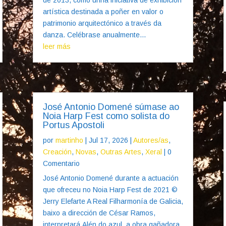
artística destinada a poñer en valor o
patrimonio arquitectónico a través da
danza. Celébrase anualmente...
leer más
José Antonio Domené súmase ao
Noia Harp Fest como solista do
Portus Apostoli
por
martinho
|
Jul 17, 2026
|
Autores/as
,
Creación
,
Novas
,
Outras Artes
,
Xeral
| 0
Comentario
José Antonio Domené durante a actuación
que ofreceu no Noia Harp Fest de 2021 ©
Jerry Elefarte A Real Filharmonía de Galicia,
baixo a dirección de César Ramos,
interpretará Alén do azul, a obra gañadora,