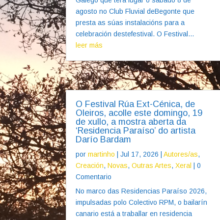
agosto no Club Fluvial deBegonte que
presta as súas instalacións para a
celebración destefestival. O Festival...
leer más
O Festival Rúa Ext-Cénica, de
Oleiros, acolle este domingo, 19
de xullo, a mostra aberta da
‘Residencia Paraíso’ do artista
Darío Bardam
por
martinho
|
Jul 17, 2026
|
Autores/as
,
Creación
,
Novas
,
Outras Artes
,
Xeral
| 0
Comentario
No marco das Residencias Paraíso 2026,
impulsadas polo Colectivo RPM, o bailarín
canario está a traballar en residencia