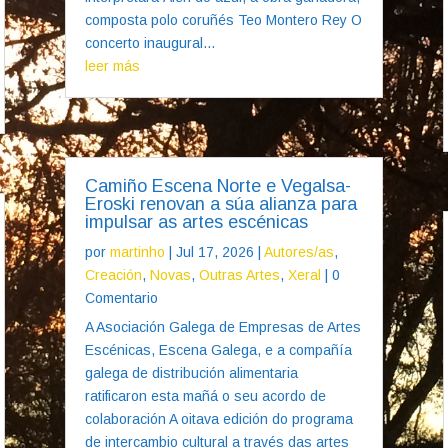
composta polo coruñés Teo Montero Rey O
concerto inaugural...
leer más
Camiño Escena Norte e Vegalsa-
Eroski renovan a súa alianza para
impulsar as artes escénicas
por
martinho
|
Jul 17, 2026
|
Autores/as
,
Creación
,
Novas
,
Outras Artes
,
Xeral
| 0
Comentario
A Asociación Galega de Empresas de Artes
Escénicas, Escena Galega, e a compañía
galega de distribución alimentaria
ratificaron esta mañá o seu acordo de
colaboración A oitava edición do programa
de intercambio cultural a través das artes