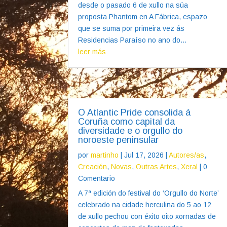
desde o pasado 6 de xullo na súa
proposta Phantom en A Fábrica, espazo
que se suma por primeira vez ás
Residencias Paraíso no ano do...
leer más
O Atlantic Pride consolida á
Coruña como capital da
diversidade e o orgullo do
noroeste peninsular
por
martinho
|
Jul 17, 2026
|
Autores/as
,
Creación
,
Novas
,
Outras Artes
,
Xeral
| 0
Comentario
A 7ª edición do festival do ‘Orgullo do Norte’
celebrado na cidade herculina do 5 ao 12
de xullo pechou con éxito oito xornadas de