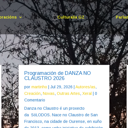
oracións
Parla
Programación de DANZA NO
CLAUSTRO 2026
por
martinho
|
Jul 29, 2026
|
Autores/as
,
Creación
,
Novas
,
Outras Artes
,
Xeral
| 0
Comentario
Danza no Claustro é un proxecto
da SóLODOS. Nace no Claustro de San
Francisco, na cidade de Ourense, en xuño
de 2013, como unha iniciativa de exhibición