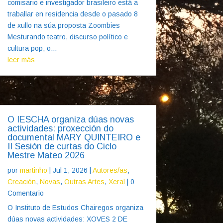
comisario e investigador brasileiro está a
traballar en residencia desde o pasado 8
de xullo na súa proposta Zoombies
Mesturando teatro, discurso político e
cultura pop, o...
leer más
O IESCHA organiza dúas novas
actividades: proxección do
documental MARY QUINTEIRO e
II Sesión de curtas do Ciclo
Mestre Mateo 2026
por
martinho
|
Jul 1, 2026
|
Autores/as
,
Creación
,
Novas
,
Outras Artes
,
Xeral
| 0
Comentario
O Instituto de Estudos Chairegos organiza
dúas novas actividades: XOVES 2 DE