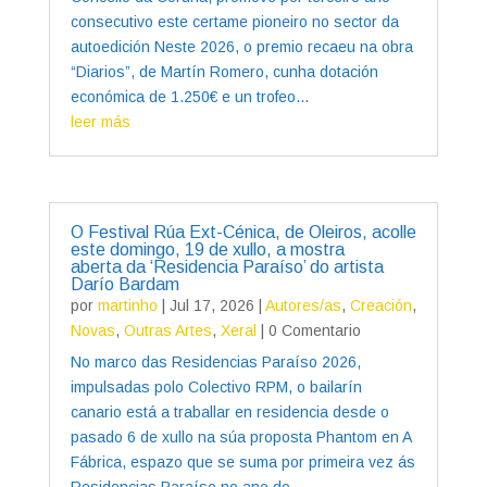
consecutivo este certame pioneiro no sector da
autoedición Neste 2026, o premio recaeu na obra
“Diarios”, de Martín Romero, cunha dotación
económica de 1.250€ e un trofeo...
leer más
O Festival Rúa Ext-Cénica, de Oleiros, acolle
este domingo, 19 de xullo, a mostra
aberta da ‘Residencia Paraíso’ do artista
Darío Bardam
por
martinho
|
Jul 17, 2026
|
Autores/as
,
Creación
,
Novas
,
Outras Artes
,
Xeral
| 0 Comentario
No marco das Residencias Paraíso 2026,
impulsadas polo Colectivo RPM, o bailarín
canario está a traballar en residencia desde o
pasado 6 de xullo na súa proposta Phantom en A
Fábrica, espazo que se suma por primeira vez ás
Residencias Paraíso no ano do...