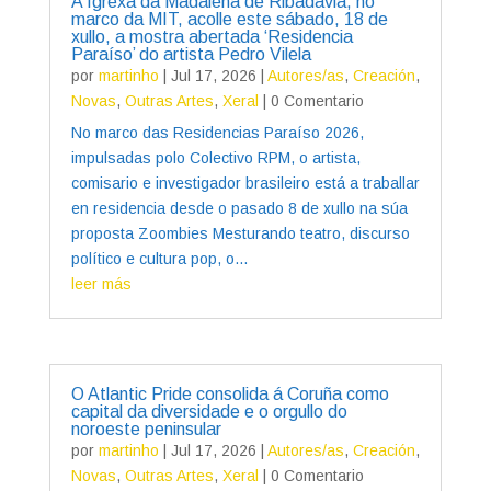
A Igrexa da Madalena de Ribadavia, no
marco da MIT, acolle este sábado, 18 de
xullo, a mostra abertada ‘Residencia
Paraíso’ do artista Pedro Vilela
por
martinho
|
Jul 17, 2026
|
Autores/as
,
Creación
,
Novas
,
Outras Artes
,
Xeral
| 0 Comentario
No marco das Residencias Paraíso 2026,
impulsadas polo Colectivo RPM, o artista,
comisario e investigador brasileiro está a traballar
en residencia desde o pasado 8 de xullo na súa
proposta Zoombies Mesturando teatro, discurso
político e cultura pop, o...
leer más
O Atlantic Pride consolida á Coruña como
capital da diversidade e o orgullo do
noroeste peninsular
por
martinho
|
Jul 17, 2026
|
Autores/as
,
Creación
,
Novas
,
Outras Artes
,
Xeral
| 0 Comentario