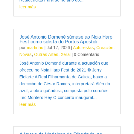
leer más
José Antonio Domené súmase ao Noia Harp
Fest como solista do Portus Apostoli
por
martinho
|
Jul 17, 2026
|
Autores/as
,
Creación
,
Novas
,
Outras Artes
,
Xeral
| 0 Comentario
José Antonio Domené durante a actuación que
ofreceu no Noia Harp Fest de 2021 © Jerry
Elefarte A Real Filharmonía de Galicia, baixo a
dirección de César Ramos, interpretará Alén do
azul, a obra gañadora, composta polo coruñés
Teo Montero Rey O concerto inaugural...
leer más