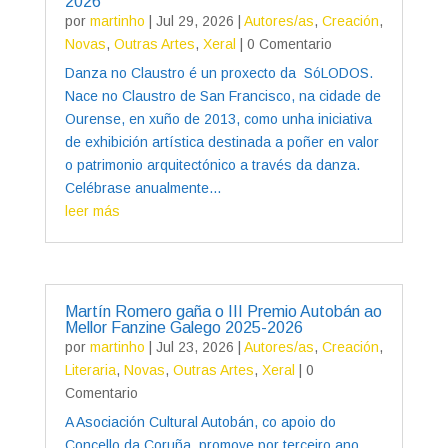
2026
por
martinho
|
Jul 29, 2026
|
Autores/as
,
Creación
,
Novas
,
Outras Artes
,
Xeral
| 0 Comentario
Danza no Claustro é un proxecto da SóLODOS.
Nace no Claustro de San Francisco, na cidade de
Ourense, en xuño de 2013, como unha iniciativa
de exhibición artística destinada a poñer en valor
o patrimonio arquitectónico a través da danza.
Celébrase anualmente...
leer más
Martín Romero gaña o III Premio Autobán ao
Mellor Fanzine Galego 2025-2026
por
martinho
|
Jul 23, 2026
|
Autores/as
,
Creación
,
Literaria
,
Novas
,
Outras Artes
,
Xeral
| 0
Comentario
A Asociación Cultural Autobán, co apoio do
Concello da Coruña, promove por terceiro ano