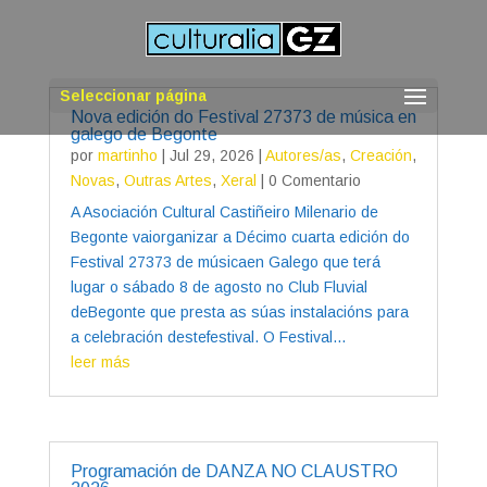
Seleccionar página
Nova edición do Festival 27373 de música en
galego de Begonte
por
martinho
|
Jul 29, 2026
|
Autores/as
,
Creación
,
Novas
,
Outras Artes
,
Xeral
| 0 Comentario
A Asociación Cultural Castiñeiro Milenario de
Begonte vaiorganizar a Décimo cuarta edición do
Festival 27373 de músicaen Galego que terá
lugar o sábado 8 de agosto no Club Fluvial
deBegonte que presta as súas instalacións para
a celebración destefestival. O Festival...
leer más
Programación de DANZA NO CLAUSTRO