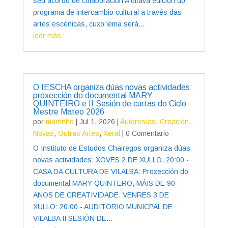
seu acordo de colaboración A oitava edición do
programa de intercambio cultural a través das
artes escénicas, cuxo lema será...
leer más
O IESCHA organiza dúas novas actividades:
proxección do documental MARY
QUINTEIRO e II Sesión de curtas do Ciclo
Mestre Mateo 2026
por
martinho
|
Jul 1, 2026
|
Autores/as
,
Creación
,
Novas
,
Outras Artes
,
Xeral
| 0 Comentario
O Instituto de Estudos Chairegos organiza dúas
novas actividades: XOVES 2 DE XULLO, 20:00 -
CASA DA CULTURA DE VILALBA: Proxección do
documental MARY QUINTERO, MÁIS DE 90
ANOS DE CREATIVIDADE. VENRES 3 DE
XULLO: 20:00 - AUDITORIO MUNICPAL DE
VILALBA II SESIÓN DE...