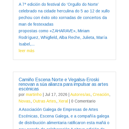
A 7ª edición do festival do ‘Orgullo do Norte’
celebrado na cidade herculina do 5 ao 12 de xullo
pechou con éxito oito xornadas de concertos da
man de festexadas
propostas como «ZAHARAVE», Miriam
Rodríguez, Whigfield, Alba Reche, Julieta, María
Isabel,...
leer más
Camiño Escena Norte e Vegalsa-Eroski
renovan a súa alianza para impulsar as artes
escénicas
por
martinho
|
Jul 17, 2026
|
Autores/as
,
Creación
,
Novas
,
Outras Artes
,
Xeral
| 0 Comentario
A Asociación Galega de Empresas de Artes
Escénicas, Escena Galega, e a compañía galega
de distribución alimentaria ratificaron esta mañá o