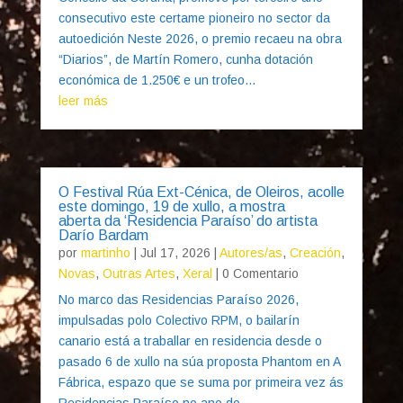
consecutivo este certame pioneiro no sector da
autoedición Neste 2026, o premio recaeu na obra
“Diarios”, de Martín Romero, cunha dotación
económica de 1.250€ e un trofeo...
leer más
O Festival Rúa Ext-Cénica, de Oleiros, acolle
este domingo, 19 de xullo, a mostra
aberta da ‘Residencia Paraíso’ do artista
Darío Bardam
por
martinho
|
Jul 17, 2026
|
Autores/as
,
Creación
,
Novas
,
Outras Artes
,
Xeral
| 0 Comentario
No marco das Residencias Paraíso 2026,
impulsadas polo Colectivo RPM, o bailarín
canario está a traballar en residencia desde o
pasado 6 de xullo na súa proposta Phantom en A
Fábrica, espazo que se suma por primeira vez ás
Residencias Paraíso no ano do...