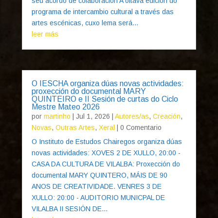
seu acordo de colaboración A oitava edición do
programa de intercambio cultural a través das
artes escénicas, cuxo lema será...
leer más
O IESCHA organiza dúas novas actividades:
proxección do documental MARY
QUINTEIRO e II Sesión de curtas do Ciclo
Mestre Mateo 2026
por
martinho
|
Jul 1, 2026
|
Autores/as
,
Creación
,
Novas
,
Outras Artes
,
Xeral
| 0 Comentario
O Instituto de Estudos Chairegos organiza dúas
novas actividades: XOVES 2 DE XULLO, 20:00 -
CASA DA CULTURA DE VILALBA: Proxección do
documental MARY QUINTERO, MÁIS DE 90
ANOS DE CREATIVIDADE. VENRES 3 DE
XULLO: 20:00 - AUDITORIO MUNICPAL DE
VILALBA II SESIÓN DE...