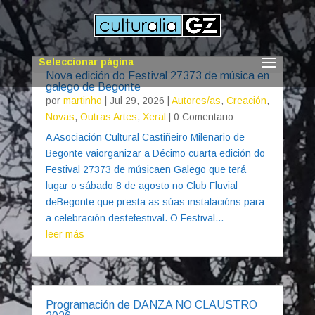
Seleccionar página
Nova edición do Festival 27373 de música en
galego de Begonte
por
martinho
|
Jul 29, 2026
|
Autores/as
,
Creación
,
Novas
,
Outras Artes
,
Xeral
| 0 Comentario
A Asociación Cultural Castiñeiro Milenario de
Begonte vaiorganizar a Décimo cuarta edición do
Festival 27373 de músicaen Galego que terá
lugar o sábado 8 de agosto no Club Fluvial
deBegonte que presta as súas instalacións para
a celebración destefestival. O Festival...
leer más
Programación de DANZA NO CLAUSTRO