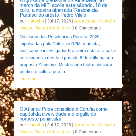
A Igrexa da Madalena de Ribadavia, no
marco da MIT, acolle este sábado, 18 de
xullo, a mostra abertada ‘Residencia
Paraíso’ do artista Pedro Vilela
por
martinho
|
Jul 17, 2026
|
Autores/as
,
Creación
,
Novas
,
Outras Artes
,
Xeral
| 0 Comentario
No marco das Residencias Paraíso 2026,
impulsadas polo Colectivo RPM, o artista,
comisario e investigador brasileiro está a traballar
en residencia desde o pasado 8 de xullo na súa
proposta Zoombies Mesturando teatro, discurso
político e cultura pop, o...
leer más
O Atlantic Pride consolida á Coruña como
capital da diversidade e o orgullo do
noroeste peninsular
por
martinho
|
Jul 17, 2026
|
Autores/as
,
Creación
,
Novas
,
Outras Artes
,
Xeral
| 0 Comentario