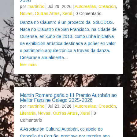
2026
por
martinho
|
Jul 29, 2026
|
Autores/as
,
Creación
,
Novas
,
Outras Artes
,
Xeral
| 0 Comentario
Danza no Claustro é un proxecto da SóLODOS.
Nace no Claustro de San Francisco, na cidade de
Ourense, en xuño de 2013, como unha iniciativa
de exhibición artística destinada a poñer en valor
o patrimonio arquitectónico a través da danza.
Celébrase anualmente...
leer más
Martín Romero gaña o III Premio Autobán ao
Mellor Fanzine Galego 2025-2026
por
martinho
|
Jul 23, 2026
|
Autores/as
,
Creación
,
Literaria
,
Novas
,
Outras Artes
,
Xeral
| 0
Comentario
A Asociación Cultural Autobán, co apoio do
Concello da Coruña, promove por terceiro ano