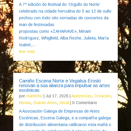
A 7ª edición do festival do ‘Orgullo do Norte’
celebrado na cidade herculina do 5 ao 12 de xullo
pechou con éxito oito xornadas de concertos da
man de festexadas
propostas como «ZAHARAVE», Miriam
Rodríguez, Whigfield, Alba Reche, Julieta, María
Isabel,...
leer más
Camiño Escena Norte e Vegalsa-Eroski
renovan a súa alianza para impulsar as artes
escénicas
por
martinho
|
Jul 17, 2026
|
Autores/as
,
Creación
,
Novas
,
Outras Artes
,
Xeral
| 0 Comentario
A Asociación Galega de Empresas de Artes
Escénicas, Escena Galega, e a compañía galega
de distribución alimentaria ratificaron esta mañá o