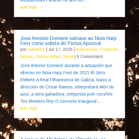
leer más
José Antonio Domené súmase ao Noia Harp
Fest como solista do Portus Apostoli
por
martinho
|
Jul 17, 2026
|
Autores/as
,
Creación
,
Novas
,
Outras Artes
,
Xeral
| 0 Comentario
José Antonio Domené durante a actuación que
ofreceu no Noia Harp Fest de 2021 © Jerry
Elefarte A Real Filharmonía de Galicia, baixo a
dirección de César Ramos, interpretará Alén do
azul, a obra gañadora, composta polo coruñés
Teo Montero Rey O concerto inaugural...
leer más