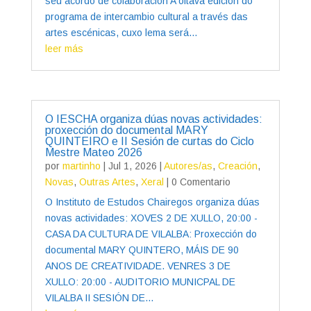
seu acordo de colaboración A oitava edición do
programa de intercambio cultural a través das
artes escénicas, cuxo lema será...
leer más
O IESCHA organiza dúas novas actividades:
proxección do documental MARY
QUINTEIRO e II Sesión de curtas do Ciclo
Mestre Mateo 2026
por
martinho
|
Jul 1, 2026
|
Autores/as
,
Creación
,
Novas
,
Outras Artes
,
Xeral
| 0 Comentario
O Instituto de Estudos Chairegos organiza dúas
novas actividades: XOVES 2 DE XULLO, 20:00 -
CASA DA CULTURA DE VILALBA: Proxección do
documental MARY QUINTERO, MÁIS DE 90
ANOS DE CREATIVIDADE. VENRES 3 DE
XULLO: 20:00 - AUDITORIO MUNICPAL DE
VILALBA II SESIÓN DE...