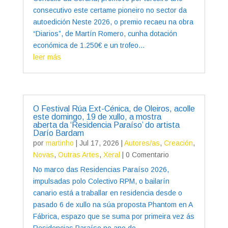
consecutivo este certame pioneiro no sector da
autoedición Neste 2026, o premio recaeu na obra
“Diarios”, de Martín Romero, cunha dotación
económica de 1.250€ e un trofeo...
leer más
O Festival Rúa Ext-Cénica, de Oleiros, acolle
este domingo, 19 de xullo, a mostra
aberta da ‘Residencia Paraíso’ do artista
Darío Bardam
por
martinho
|
Jul 17, 2026
|
Autores/as
,
Creación
,
Novas
,
Outras Artes
,
Xeral
| 0 Comentario
No marco das Residencias Paraíso 2026,
impulsadas polo Colectivo RPM, o bailarín
canario está a traballar en residencia desde o
pasado 6 de xullo na súa proposta Phantom en A
Fábrica, espazo que se suma por primeira vez ás
Residencias Paraíso no ano do...