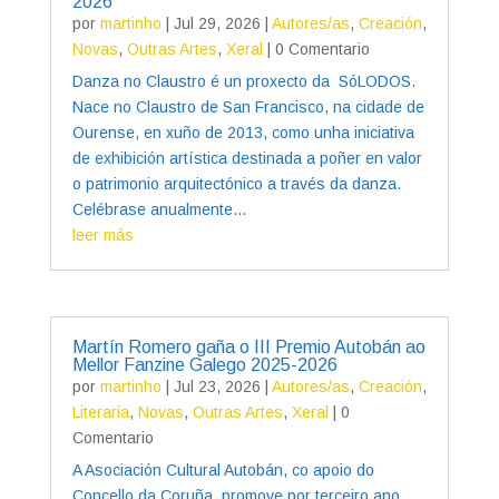
2026
por
martinho
|
Jul 29, 2026
|
Autores/as
,
Creación
,
Novas
,
Outras Artes
,
Xeral
| 0 Comentario
Danza no Claustro é un proxecto da SóLODOS.
Nace no Claustro de San Francisco, na cidade de
Ourense, en xuño de 2013, como unha iniciativa
de exhibición artística destinada a poñer en valor
o patrimonio arquitectónico a través da danza.
Celébrase anualmente...
leer más
Martín Romero gaña o III Premio Autobán ao
Mellor Fanzine Galego 2025-2026
por
martinho
|
Jul 23, 2026
|
Autores/as
,
Creación
,
Literaria
,
Novas
,
Outras Artes
,
Xeral
| 0
Comentario
A Asociación Cultural Autobán, co apoio do
Concello da Coruña, promove por terceiro ano