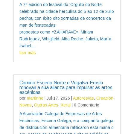
A 7ª edición do festival do ‘Orgullo do Norte’
celebrado na cidade herculina do 5 ao 12 de xullo
pechou con éxito oito xornadas de concertos da
man de festexadas
propostas como «ZAHARAVE», Miriam
Rodríguez, Whigfield, Alba Reche, Julieta, María
Isabel,...
leer más
Camiño Escena Norte e Vegalsa-Eroski
renovan a súa alianza para impulsar as artes
escénicas
por
martinho
|
Jul 17, 2026
|
Autores/as
,
Creación
,
Novas
,
Outras Artes
,
Xeral
| 0 Comentario
A Asociación Galega de Empresas de Artes
Escénicas, Escena Galega, e a compañía galega
de distribución alimentaria ratificaron esta mañá o