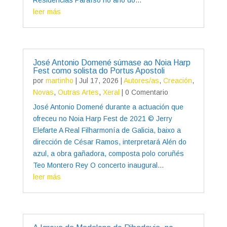
leer más
José Antonio Domené súmase ao Noia Harp
Fest como solista do Portus Apostoli
por
martinho
|
Jul 17, 2026
|
Autores/as
,
Creación
,
Novas
,
Outras Artes
,
Xeral
| 0 Comentario
José Antonio Domené durante a actuación que
ofreceu no Noia Harp Fest de 2021 © Jerry
Elefarte A Real Filharmonía de Galicia, baixo a
dirección de César Ramos, interpretará Alén do
azul, a obra gañadora, composta polo coruñés
Teo Montero Rey O concerto inaugural...
leer más