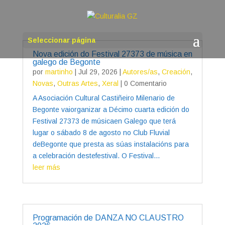
Seleccionar página
Nova edición do Festival 27373 de música en
galego de Begonte
por
martinho
|
Jul 29, 2026
|
Autores/as
,
Creación
,
Novas
,
Outras Artes
,
Xeral
| 0 Comentario
A Asociación Cultural Castiñeiro Milenario de
Begonte vaiorganizar a Décimo cuarta edición do
Festival 27373 de músicaen Galego que terá
lugar o sábado 8 de agosto no Club Fluvial
deBegonte que presta as súas instalacións para
a celebración destefestival. O Festival...
leer más
Programación de DANZA NO CLAUSTRO