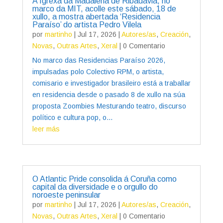
A Igrexa da Madalena de Ribadavia, no
marco da MIT, acolle este sábado, 18 de
xullo, a mostra abertada ‘Residencia
Paraíso’ do artista Pedro Vilela
por
martinho
|
Jul 17, 2026
|
Autores/as
,
Creación
,
Novas
,
Outras Artes
,
Xeral
| 0 Comentario
No marco das Residencias Paraíso 2026,
impulsadas polo Colectivo RPM, o artista,
comisario e investigador brasileiro está a traballar
en residencia desde o pasado 8 de xullo na súa
proposta Zoombies Mesturando teatro, discurso
político e cultura pop, o...
leer más
O Atlantic Pride consolida á Coruña como
capital da diversidade e o orgullo do
noroeste peninsular
por
martinho
|
Jul 17, 2026
|
Autores/as
,
Creación
,
Novas
,
Outras Artes
,
Xeral
| 0 Comentario